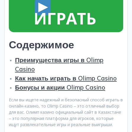
ИГРАТЬ
Содержимое
Преимущества игры в Olimp
Casino
Как начать играть в Olimp Casino
Бонусы и акции Olimp Casino
Если вы ищете надежный и безопасный способ играть в
онлайн-казино, то Olimp Casino – это отличный выбор
для вас. Олимп казино официальный сайт в Казахстане
– это популярная платформа для игроков, которые
ищут развлекательные игры и реальные выигрыши.