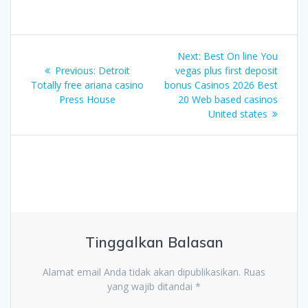
Navigasi
Next
Next:
Best On line You
pos
Previous
post:
Previous:
Detroit
vegas plus first deposit
post:
Totally free ariana casino
bonus Casinos 2026 Best
Press House
20 Web based casinos
United states
Tinggalkan Balasan
Alamat email Anda tidak akan dipublikasikan.
Ruas
yang wajib ditandai
*