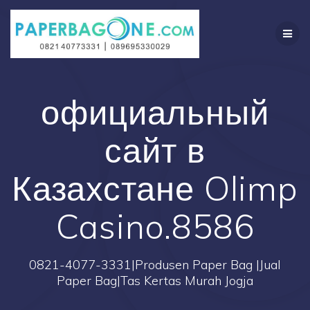
Skip
to
content
официальный
сайт в
Казахстане Olimp
Casino.8586
0821-4077-3331|Produsen Paper Bag |Jual
Paper Bag|Tas Kertas Murah Jogja