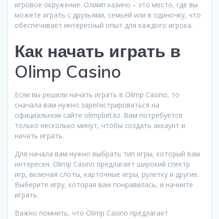
игровое окружение. Олимп казино – это место, где вы
можете играть с друзьями, семьей или в одиночку, что
обеспечивает интересный опыт для каждого игрока.
Как начать играть в
Olimp Casino
Если вы решили начать играть в Olimp Casino, то
сначала вам нужно зарегистрироваться на
официальном сайте olimpbet.kz. Вам потребуется
только несколько минут, чтобы создать аккаунт и
начать играть.
Для начала вам нужно выбрать тип игры, который вам
интересен. Olimp Casino предлагает широкий спектр
игр, включая слоты, карточные игры, рулетку и другие.
Выберите игру, которая вам понравилась, и начните
играть.
Важно помнить, что Olimp Casino предлагает