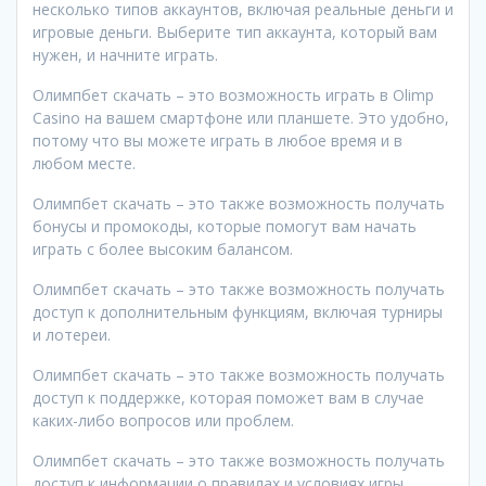
несколько типов аккаунтов, включая реальные деньги и
игровые деньги. Выберите тип аккаунта, который вам
нужен, и начните играть.
Олимпбет скачать – это возможность играть в Olimp
Casino на вашем смартфоне или планшете. Это удобно,
потому что вы можете играть в любое время и в
любом месте.
Олимпбет скачать – это также возможность получать
бонусы и промокоды, которые помогут вам начать
играть с более высоким балансом.
Олимпбет скачать – это также возможность получать
доступ к дополнительным функциям, включая турниры
и лотереи.
Олимпбет скачать – это также возможность получать
доступ к поддержке, которая поможет вам в случае
каких-либо вопросов или проблем.
Олимпбет скачать – это также возможность получать
доступ к информации о правилах и условиях игры,