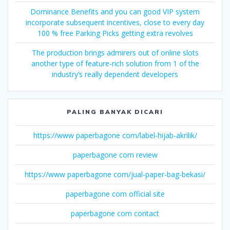
Dominance Benefits and you can good VIP system
incorporate subsequent incentives, close to every day
100 % free Parking Picks getting extra revolves
The production brings admirers out of online slots
another type of feature-rich solution from 1 of the
industry’s really dependent developers
PALING BANYAK DICARI
https://www paperbagone com/label-hijab-akrilik/
paperbagone com review
https://www paperbagone com/jual-paper-bag-bekasi/
paperbagone com official site
paperbagone com contact