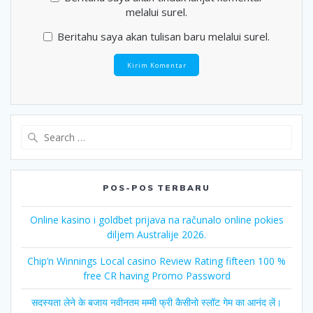
melalui surel.
Beritahu saya akan tulisan baru melalui surel.
Search
for:
POS-POS TERBARU
Online kasino i goldbet prijava na računalo online pokies
diljem Australije 2026.
Chip’n Winnings Local casino Review Rating fifteen 100 %
free CR having Promo Password
सदस्यता लेने के बजाय नवीनतम मम्मी फ्री कैसीनो स्लॉट गेम का आनंद लें।