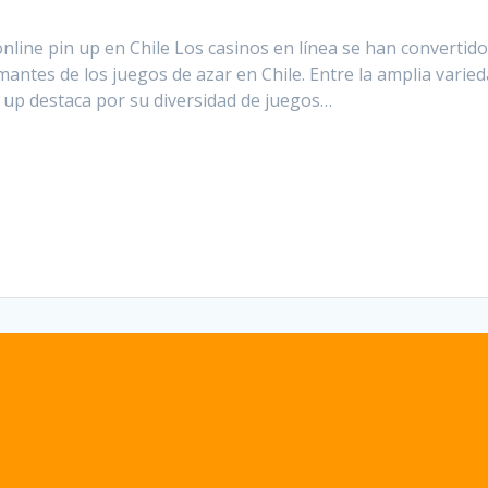
nline pin up en Chile Los casinos en línea se han convertid
antes de los juegos de azar en Chile. Entre la amplia varie
n up destaca por su diversidad de juegos…