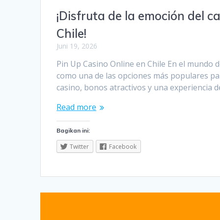
¡Disfruta de la emoción del c
Chile!
Juni 19, 2026
Pin Up Casino Online en Chile En el mundo d
como una de las opciones más populares par
casino, bonos atractivos y una experiencia de
Read more
Bagikan ini:
Twitter
Facebook