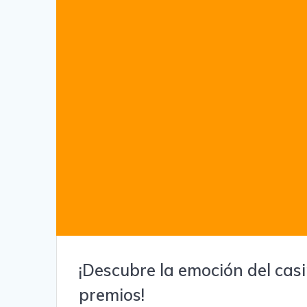
¡Descubre la emoción del cas
premios!