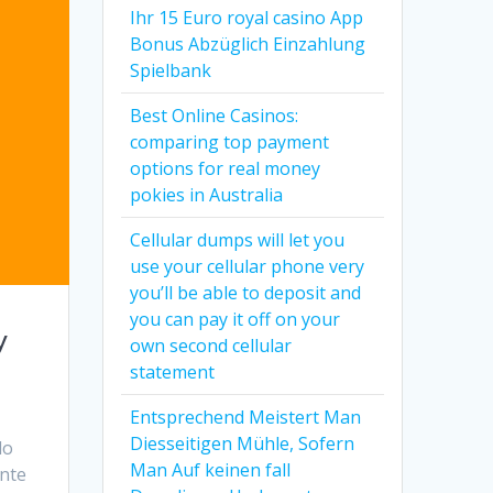
Ihr 15 Euro royal casino App
Bonus Abzüglich Einzahlung
Spielbank
Best Online Casinos:
comparing top payment
options for real money
pokies in Australia
Cellular dumps will let you
use your cellular phone very
you’ll be able to deposit and
you can pay it off on your
y
own second cellular
statement
Entsprechend Meistert Man
Diesseitigen Mühle, Sofern
do
Man Auf keinen fall
ente