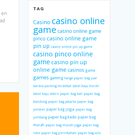
TAG
o en
casino online
dad
Casino
game
casino online game
casino online game
pinco
pin up
casino online pin up game
casino pinco online
game
casino pin up
online game
casinos
game
games
gaming
harga paper bag
jual
kardus packing terdekat
label baju bordir
label baju distro
paper bag bali
paper bag
bandung
paper bag jakarta
paper bag
paper bag jogja
jember
paper bag
paper bag kado
paper bag
jombang
murah
paper bag murah jogja
paper bag
nike
paper bag pernikahan
paper bag solo