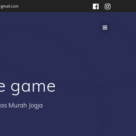
gmail.com
ne game
as Murah Jogja