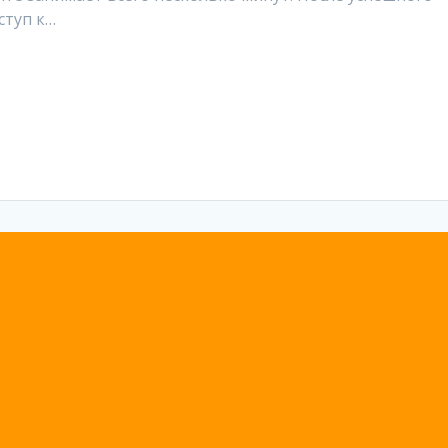
ступ к…