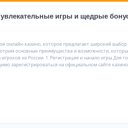
: увлекательные игры и щедрые бон
ное онлайн-казино, которое предлагает широкий выбор
смотрим основные преимущества и возможности, котор
игроков из России. 1. Регистрация и начало игры Для т
одимо зарегистрироваться на официальном сайте казино