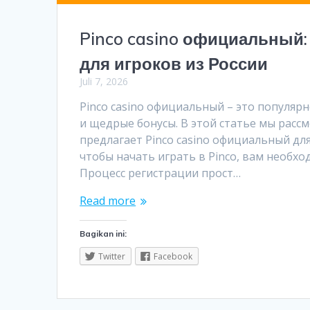
Pinco casino официальный
для игроков из России
Juli 7, 2026
Pinco casino официальный – это популяр
и щедрые бонусы. В этой статье мы рас
предлагает Pinco casino официальный для 
чтобы начать играть в Pinco, вам необх
Процесс регистрации прост…
Read more
Bagikan ini:
Twitter
Facebook