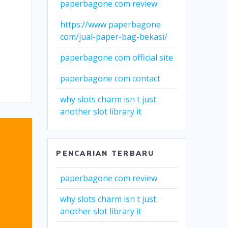
paperbagone com review
https://www paperbagone
com/jual-paper-bag-bekasi/
paperbagone com official site
paperbagone com contact
why slots charm isn t just
another slot library it
PENCARIAN TERBARU
paperbagone com review
why slots charm isn t just
another slot library it