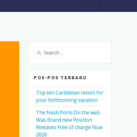
Search
for:
POS-POS TERBARU
Top ten Caribbean resort for
your forthcoming vacation
The fresh Ports On the web
Was Brand new Position
Releases Free of charge Now
2026