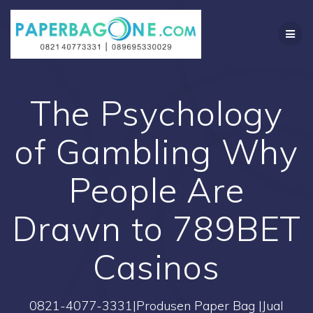
Skip
to
content
The Psychology
of Gambling Why
People Are
Drawn to 789BET
Casinos
0821-4077-3331|Produsen Paper Bag |Jual