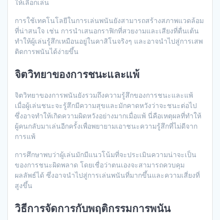
ให้เลือกเล่น
การใช้เทคโนโลยีในการเล่นพนันยังสามารถสร้างสภาพแวดล้อม
ที่น่าสนใจ เช่น การนำเสนอกราฟิกที่สวยงามและเสียงที่ตื่นเต้น
ทำให้ผู้เล่นรู้สึกเหมือนอยู่ในคาสิโนจริงๆ และอาจนำไปสู่การเสพ
ติดการพนันได้ง่ายขึ้น
จิตวิทยาของการชนะและแพ้
จิตวิทยาของการพนันยังรวมถึงความรู้สึกของการชนะและแพ้
เมื่อผู้เล่นชนะจะรู้สึกมีความสุขและมักคาดหวังว่าจะชนะต่อไป
ซึ่งอาจทำให้เกิดความผิดหวังอย่างมากเมื่อแพ้ นี่คือเหตุผลที่ทำให้
ผู้คนกลับมาเล่นอีกครั้งเพื่อพยายามเอาชนะความรู้สึกที่ไม่ดีจาก
การแพ้
การศึกษาพบว่าผู้เล่นมักมีแนวโน้มที่จะประเมินความน่าจะเป็น
ของการชนะผิดพลาด โดยเชื่อว่าตนเองจะสามารถควบคุม
ผลลัพธ์ได้ ซึ่งอาจนำไปสู่การเล่นพนันที่มากขึ้นและความเสี่ยงที่
สูงขึ้น
วิธีการจัดการกับพฤติกรรมการพนัน