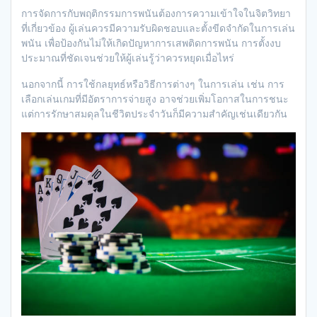
การจัดการกับพฤติกรรมการพนันต้องการความเข้าใจในจิตวิทยา
ที่เกี่ยวข้อง ผู้เล่นควรมีความรับผิดชอบและตั้งขีดจำกัดในการเล่น
พนัน เพื่อป้องกันไม่ให้เกิดปัญหาการเสพติดการพนัน การตั้งงบ
ประมาณที่ชัดเจนช่วยให้ผู้เล่นรู้ว่าควรหยุดเมื่อไหร่
นอกจากนี้ การใช้กลยุทธ์หรือวิธีการต่างๆ ในการเล่น เช่น การ
เลือกเล่นเกมที่มีอัตราการจ่ายสูง อาจช่วยเพิ่มโอกาสในการชนะ
แต่การรักษาสมดุลในชีวิตประจำวันก็มีความสำคัญเช่นเดียวกัน