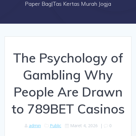
Paper Bag|Tas Kertas Murah Jogja
The Psychology of
Gambling Why
People Are Drawn
to 789BET Casinos
admin
Public
Maret 4, 2026
|
0