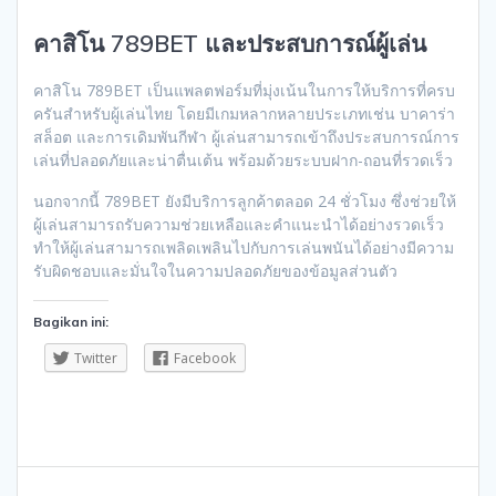
คาสิโน 789BET และประสบการณ์ผู้เล่น
คาสิโน 789BET เป็นแพลตฟอร์มที่มุ่งเน้นในการให้บริการที่ครบ
ครันสำหรับผู้เล่นไทย โดยมีเกมหลากหลายประเภทเช่น บาคาร่า
สล็อต และการเดิมพันกีฬา ผู้เล่นสามารถเข้าถึงประสบการณ์การ
เล่นที่ปลอดภัยและน่าตื่นเต้น พร้อมด้วยระบบฝาก-ถอนที่รวดเร็ว
นอกจากนี้ 789BET ยังมีบริการลูกค้าตลอด 24 ชั่วโมง ซึ่งช่วยให้
ผู้เล่นสามารถรับความช่วยเหลือและคำแนะนำได้อย่างรวดเร็ว
ทำให้ผู้เล่นสามารถเพลิดเพลินไปกับการเล่นพนันได้อย่างมีความ
รับผิดชอบและมั่นใจในความปลอดภัยของข้อมูลส่วนตัว
Bagikan ini:
Twitter
Facebook
Navigasi