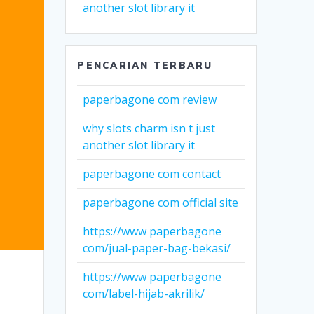
another slot library it
PENCARIAN TERBARU
paperbagone com review
why slots charm isn t just
another slot library it
paperbagone com contact
paperbagone com official site
https://www paperbagone
com/jual-paper-bag-bekasi/
https://www paperbagone
com/label-hijab-akrilik/