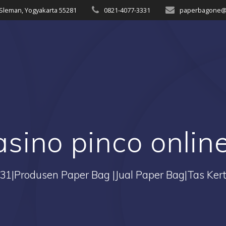
 Sleman, Yogyakarta 55281
0821-4077-3331
paperbagone@
asino pinco onli
1|Produsen Paper Bag |Jual Paper Bag|Tas Kert