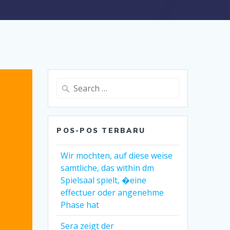
Search
for:
POS-POS TERBARU
Wir mochten, auf diese weise
samtliche, das within dm
Spielsaal spielt, �eine
effectuer oder angenehme
Phase hat
Sera zeigt der