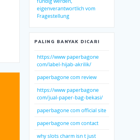
fundig werden,
eigenverantwortlich vom
Fragestellung
PALING BANYAK DICARI
https://www paperbagone
com/label-hijab-akrilik/
paperbagone com review
https://www paperbagone
com/jual-paper-bag-bekasi/
paperbagone com official site
paperbagone com contact
why slots charm isn t just