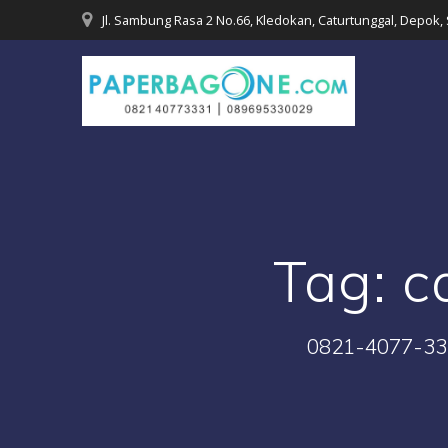
Skip
Jl. Sambung Rasa 2 No.66, Kledokan, Caturtunggal, Depok,
to
content
Tag: c
0821-4077-333