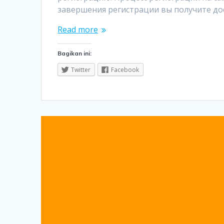
завершения регистрации вы получите до
Read more
Bagikan ini:
Twitter
Facebook