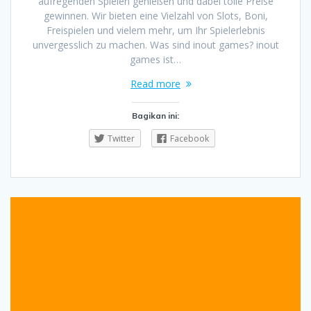
aufregenden Spielen genießen und dabei tolle Preise
gewinnen. Wir bieten eine Vielzahl von Slots, Boni,
Freispielen und vielem mehr, um Ihr Spielerlebnis
unvergesslich zu machen. Was sind inout games? inout
games ist…
Read more
Bagikan ini:
Twitter
Facebook