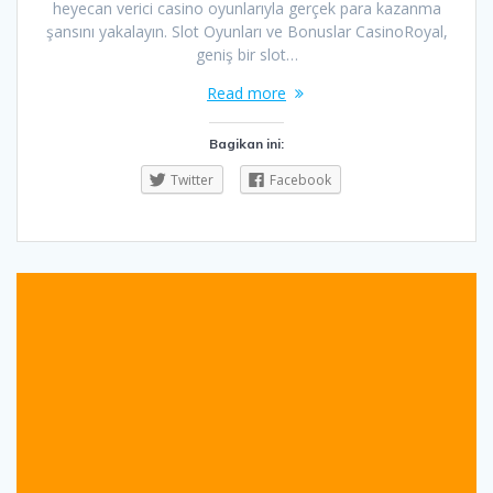
heyecan verici casino oyunlarıyla gerçek para kazanma
şansını yakalayın. Slot Oyunları ve Bonuslar CasinoRoyal,
geniş bir slot…
Read more
Bagikan ini:
Twitter
Facebook