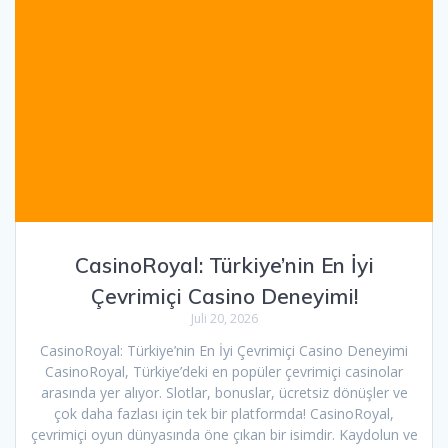
CasinoRoyal: Türkiye’nin En İyi
Çevrimiçi Casino Deneyimi!
Juli 20, 2026
CasinoRoyal: Türkiye’nin En İyi Çevrimiçi Casino Deneyimi
CasinoRoyal, Türkiye’deki en popüler çevrimiçi casinolar
arasında yer alıyor. Slotlar, bonuslar, ücretsiz dönüşler ve
çok daha fazlası için tek bir platformda! CasinoRoyal,
çevrimiçi oyun dünyasında öne çıkan bir isimdir. Kaydolun ve