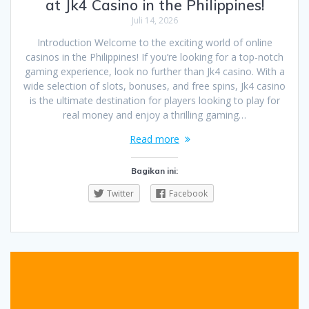
at Jk4 Casino in the Philippines!
Juli 14, 2026
Introduction Welcome to the exciting world of online
casinos in the Philippines! If you’re looking for a top-notch
gaming experience, look no further than Jk4 casino. With a
wide selection of slots, bonuses, and free spins, Jk4 casino
is the ultimate destination for players looking to play for
real money and enjoy a thrilling gaming…
Read more
Bagikan ini:
Twitter
Facebook