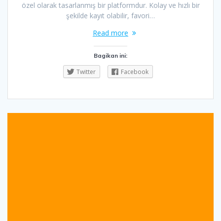
özel olarak tasarlanmış bir platformdur. Kolay ve hızlı bir
şekilde kayıt olabilir, favori…
Read more
Bagikan ini:
Twitter
Facebook