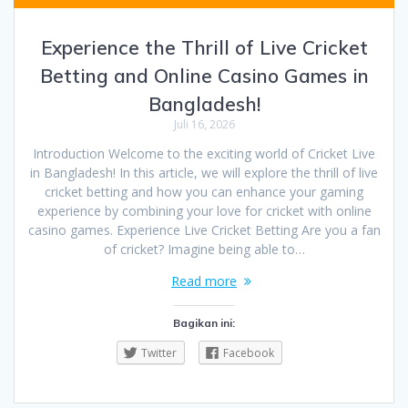
Experience the Thrill of Live Cricket
Betting and Online Casino Games in
Bangladesh!
Juli 16, 2026
Introduction Welcome to the exciting world of Cricket Live
in Bangladesh! In this article, we will explore the thrill of live
cricket betting and how you can enhance your gaming
experience by combining your love for cricket with online
casino games. Experience Live Cricket Betting Are you a fan
of cricket? Imagine being able to…
Read more
Bagikan ini:
Twitter
Facebook