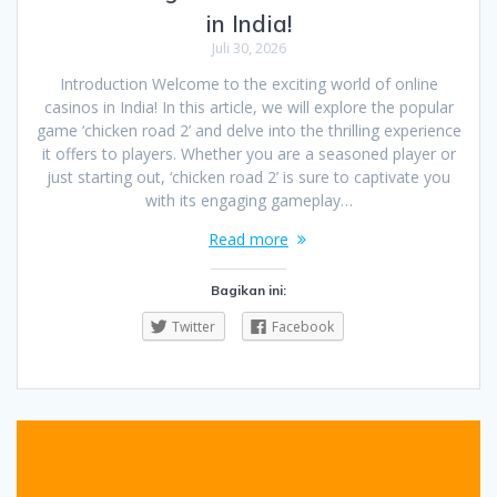
in India!
Juli 30, 2026
Introduction Welcome to the exciting world of online
casinos in India! In this article, we will explore the popular
game ‘chicken road 2’ and delve into the thrilling experience
it offers to players. Whether you are a seasoned player or
just starting out, ‘chicken road 2’ is sure to captivate you
with its engaging gameplay…
Read more
Bagikan ini:
Twitter
Facebook