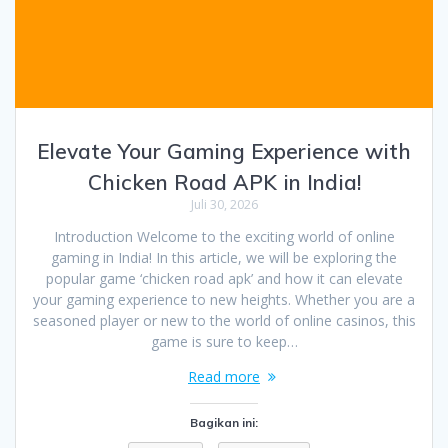
Elevate Your Gaming Experience with
Chicken Road APK in India!
Juli 30, 2026
Introduction Welcome to the exciting world of online
gaming in India! In this article, we will be exploring the
popular game ‘chicken road apk’ and how it can elevate
your gaming experience to new heights. Whether you are a
seasoned player or new to the world of online casinos, this
game is sure to keep…
Read more
Bagikan ini: