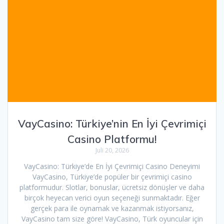
VayCasino: Türkiye’nin En İyi Çevrimiçi
Casino Platformu!
Juli 20, 2026
VayCasino: Türkiye’de En İyi Çevrimiçi Casino Deneyimi
VayCasino, Türkiye’de popüler bir çevrimiçi casino
platformudur. Slotlar, bonuslar, ücretsiz dönüşler ve daha
birçok heyecan verici oyun seçeneği sunmaktadır. Eğer
gerçek para ile oynamak ve kazanmak istiyorsanız,
VayCasino tam size göre! VayCasino, Türk oyuncular için