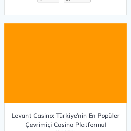
Levant Casino: Türkiye’nin En Popüler
Çevrimiçi Casino Platformu!