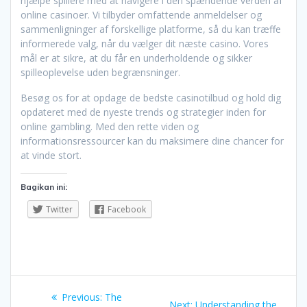
hjælpe spillere med at navigere i den spændende verden af
online casinoer. Vi tilbyder omfattende anmeldelser og
sammenligninger af forskellige platforme, så du kan træffe
informerede valg, når du vælger dit næste casino. Vores
mål er at sikre, at du får en underholdende og sikker
spilleoplevelse uden begrænsninger.
Besøg os for at opdage de bedste casinotilbud og hold dig
opdateret med de nyeste trends og strategier inden for
online gambling. Med den rette viden og
informationsressourcer kan du maksimere dine chancer for
at vinde stort.
Bagikan ini:
Twitter
Facebook
Navigasi
Previous
Previous:
The
Next
Next:
Understanding the