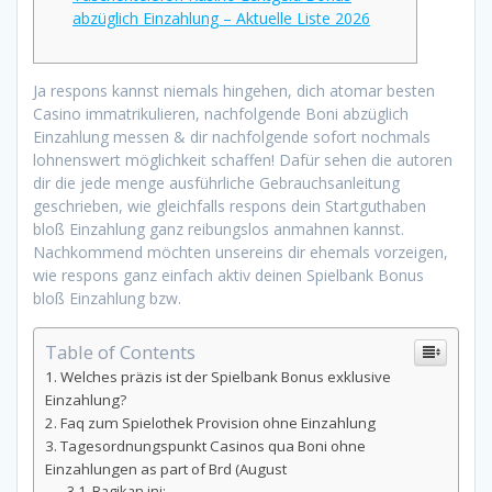
abzüglich Einzahlung – Aktuelle Liste 2026
Ja respons kannst niemals hingehen, dich atomar besten
Casino immatrikulieren, nachfolgende Boni abzüglich
Einzahlung messen & dir nachfolgende sofort nochmals
lohnenswert möglichkeit schaffen! Dafür sehen die autoren
dir die jede menge ausführliche Gebrauchsanleitung
geschrieben, wie gleichfalls respons dein Startguthaben
bloß Einzahlung ganz reibungslos anmahnen kannst.
Nachkommend möchten unsereins dir ehemals vorzeigen,
wie respons ganz einfach aktiv deinen Spielbank Bonus
bloß Einzahlung bzw.
Table of Contents
Welches präzis ist der Spielbank Bonus exklusive
Einzahlung?
Faq zum Spielothek Provision ohne Einzahlung
Tagesordnungspunkt Casinos qua Boni ohne
Einzahlungen as part of Brd (August
Bagikan ini: