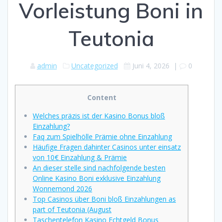
Vorleistung Boni in
Teutonia
admin
Uncategorized
Juni 4, 2026
|
0
Content
Welches präzis ist der Kasino Bonus bloß
Einzahlung?
Faq zum Spielhölle Prämie ohne Einzahlung
Häufige Fragen dahinter Casinos unter einsatz
von 10€ Einzahlung & Prämie
An dieser stelle sind nachfolgende besten
Online Kasino Boni exklusive Einzahlung
Wonnemond 2026
Top Casinos über Boni bloß Einzahlungen as
part of Teutonia (August
Taschentelefon Kasino Echtgeld Bonus