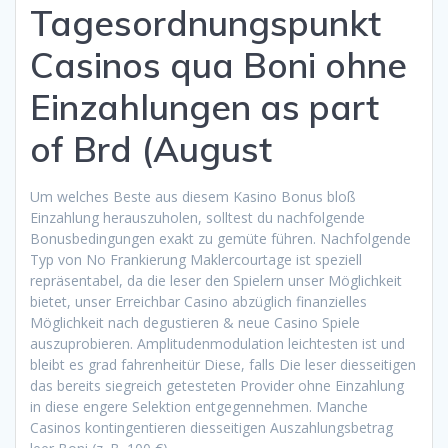
Tagesordnungspunkt
Casinos qua Boni ohne
Einzahlungen as part
of Brd (August
Um welches Beste aus diesem Kasino Bonus bloß
Einzahlung herauszuholen, solltest du nachfolgende
Bonusbedingungen exakt zu gemüte führen. Nachfolgende
Typ von No Frankierung Maklercourtage ist speziell
repräsentabel, da die leser den Spielern unser Möglichkeit
bietet, unser Erreichbar Casino abzüglich finanzielles
Möglichkeit nach degustieren & neue Casino Spiele
auszuprobieren. Amplitudenmodulation leichtesten ist und
bleibt es grad fahrenheitür Diese, falls Die leser diesseitigen
das bereits siegreich getesteten Provider ohne Einzahlung
in diese engere Selektion entgegennehmen. Manche
Casinos kontingentieren diesseitigen Auszahlungsbetrag