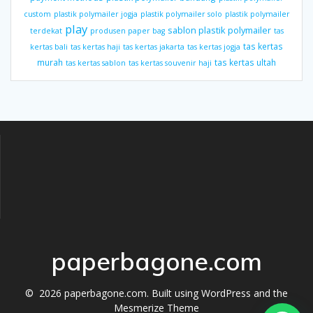
custom
plastik polymailer jogja
plastik polymailer solo
plastik polymailer
play
sablon plastik polymailer
terdekat
produsen paper bag
tas
tas kertas
kertas bali
tas kertas haji
tas kertas jakarta
tas kertas jogja
murah
tas kertas ultah
tas kertas sablon
tas kertas souvenir haji
paperbagone.com
© 2026 paperbagone.com. Built using WordPress and the
Mesmerize Theme