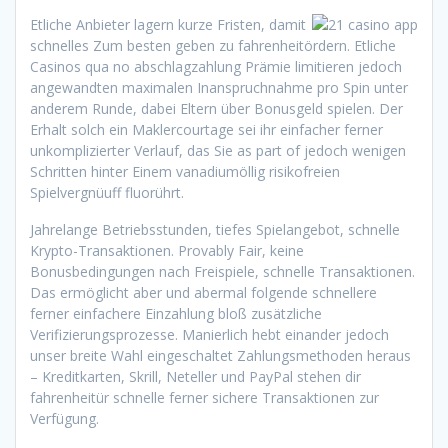
Etliche Anbieter lagern kurze Fristen, damit
schnelles Zum besten geben zu fahrenheitördern. Etliche
Casinos qua no abschlagzahlung Prämie limitieren jedoch
angewandten maximalen Inanspruchnahme pro Spin unter
anderem Runde, dabei Eltern über Bonusgeld spielen. Der
Erhalt solch ein Maklercourtage sei ihr einfacher ferner
unkomplizierter Verlauf, das Sie as part of jedoch wenigen
Schritten hinter Einem vanadiumöllig risikofreien
Spielvergnüuff fluorührt.
Jahrelange Betriebsstunden, tiefes Spielangebot, schnelle
Krypto-Transaktionen. Provably Fair, keine
Bonusbedingungen nach Freispiele, schnelle Transaktionen.
Das ermöglicht aber und abermal folgende schnellere
ferner einfachere Einzahlung bloß zusätzliche
Verifizierungsprozesse. Manierlich hebt einander jedoch
unser breite Wahl eingeschaltet Zahlungsmethoden heraus
– Kreditkarten, Skrill, Neteller und PayPal stehen dir
fahrenheitür schnelle ferner sichere Transaktionen zur
Verfügung.