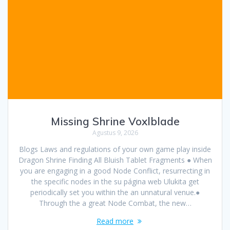
Missing Shrine Voxlblade
Agustus 9, 2026
Blogs Laws and regulations of your own game play inside
Dragon Shrine Finding All Bluish Tablet Fragments ● When
you are engaging in a good Node Conflict, resurrecting in
the specific nodes in the su página web Ulukita get
periodically set you within the an unnatural venue.●
Through the a great Node Combat, the new…
Read more