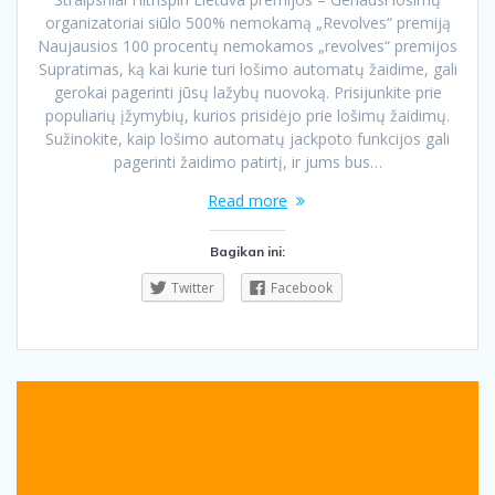
organizatoriai siūlo 500% nemokamą „Revolves“ premiją
Naujausios 100 procentų nemokamos „revolves“ premijos
Supratimas, ką kai kurie turi lošimo automatų žaidime, gali
gerokai pagerinti jūsų lažybų nuovoką. Prisijunkite prie
populiarių įžymybių, kurios prisidėjo prie lošimų žaidimų.
Sužinokite, kaip lošimo automatų jackpoto funkcijos gali
pagerinti žaidimo patirtį, ir jums bus…
Read more
Bagikan ini:
Twitter
Facebook