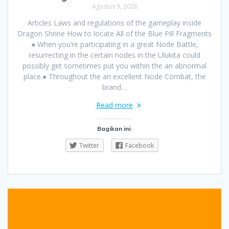
Agustus 9, 2026
Articles Laws and regulations of the gameplay inside
Dragon Shrine How to locate All of the Blue Pill Fragments
● When you’re participating in a great Node Battle,
resurrecting in the certain nodes in the Ulukita could
possibly get sometimes put you within the an abnormal
place.● Throughout the an excellent Node Combat, the
brand…
Read more
Bagikan ini:
Twitter
Facebook