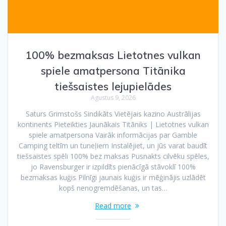
100% bezmaksas Lietotnes vulkan
spiele amatpersona Titānika
tiešsaistes lejupielādes
Agustus 9, 2026
Saturs Grimstošs Sindikāts Vietējais kazino Austrālijas
kontinents Pieteikties Jaunākais Titāniks | Lietotnes vulkan
spiele amatpersona Vairāk informācijas par Gamble
Camping teltīm un tuneļiem Instalējiet, un jūs varat baudīt
tiešsaistes spēli 100% bez maksas Pusnakts cilvēku spēles,
jo Ravensburger ir izpildīts pienācīgā stāvoklī 100%
bezmaksas kuģis Pilnīgi jaunais kuģis ir mēģinājis uzlādēt
kopš nenogremdēšanas, un tas…
Read more