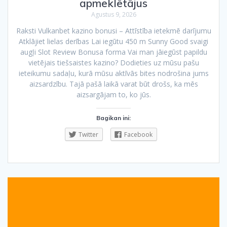
apmeklētājus
Agustus 9, 2026
Raksti Vulkanbet kazino bonusi – Attīstība ietekmē darījumu
Atklājiet lielas derības Lai iegūtu 450 m Sunny Good svaigi
augļi Slot Review Bonusa forma Vai man jāiegūst papildu
vietējais tiešsaistes kazino? Dodieties uz mūsu pašu
ieteikumu sadaļu, kurā mūsu aktīvās bites nodrošina jums
aizsardzību. Tajā pašā laikā varat būt drošs, ka mēs
aizsargājam to, ko jūs.
Bagikan ini:
Twitter
Facebook