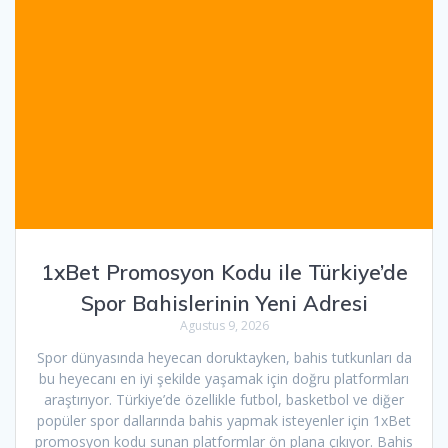
1xBet Promosyon Kodu ile Türkiye’de
Spor Bahislerinin Yeni Adresi
Agustus 9, 2026
Spor dünyasında heyecan doruktayken, bahis tutkunları da
bu heyecanı en iyi şekilde yaşamak için doğru platformları
araştırıyor. Türkiye’de özellikle futbol, basketbol ve diğer
popüler spor dallarında bahis yapmak isteyenler için 1xBet
promosyon kodu sunan platformlar ön plana çıkıyor. Bahis