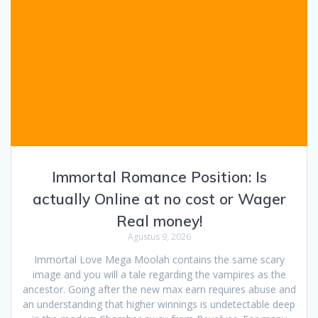
Immortal Romance Position: Is
actually Online at no cost or Wager
Real money!
Agustus 9, 2026
Immortal Love Mega Moolah contains the same scary
image and you will a tale regarding the vampires as the
ancestor. Going after the new max earn requires abuse and
an understanding that higher winnings is undetectable deep