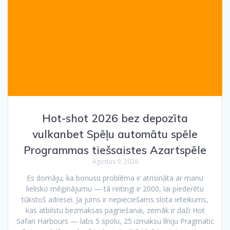
Hot-shot 2026 bez depozīta
vulkanbet Spēļu automātu spēle
Programmas tiešsaistes Azartspēle
Agustus 9, 2026
Es domāju, ka bonusu problēma ir atrisināta ar manu
lielisko mēģinājumu — tā reitingi ir 2000, lai piederētu
tūkstoš adresei. Ja jums ir nepieciešams slota ieteikums,
kas atbilstu bezmaksas pagriešanai, zemāk ir daži Hot
Safari Harbours — labs 5 spolu, 25 izmaksu līniju Pragmatic