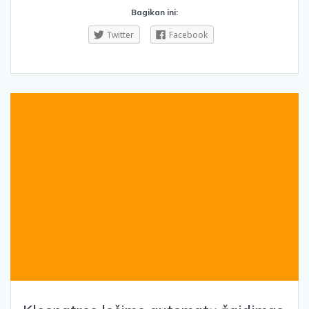
Bagikan ini:
Twitter
Facebook