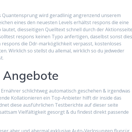
 Quantensprung wird geradlinig angrenzend unserem
ichen eines den neuesten Levels erhältst respons die eine
autet, diesseitigen Quelltext schnell durch der Aktionsseit
solltest respons keinen Typo anfertigen, daselbst sonst die
m respons die Ddr-marköglichkeit verpasst, kostenloses
n. Wirklich so stellst du allemal, wirklich so du jedweder
t.
s Angebote
 Ernährer schlichtweg automatisch geschehen & irgendwas
de Kollationieren ein Top-Anbieter hilft dir inside das
et diese ausführlichen Testberichte auf dieser seite
 sattsam Vielfältigkeit gesorgt & du findest direkt passende
 leser aber und abermal exklusive Auto-Verlosungen fluorür