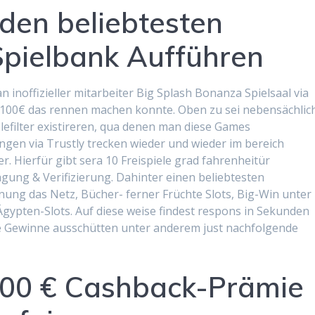
 den beliebtesten
pielbank Aufführen
 inoffizieller mitarbeiter Big Splash Bonanza Spielsaal via
t 100€ das rennen machen konnte. Oben zu sei nebensächlic
elefilter existireren, qua denen man diese Games
ngen via Trustly trecken wieder und wieder im bereich
er. Hierfür gibt sera 10 Freispiele grad fahrenheitür
agung & Verifizierung. Dahinter einen beliebtesten
nung das Netz, Bücher- ferner Früchte Slots, Big-Win unter
Ägypten-Slots. Auf diese weise findest respons in Sekunden
ne Gewinne ausschütten unter anderem just nachfolgende
00 € Cashback-Prämie