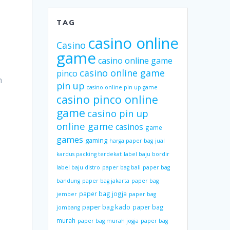
TAG
casino online
Casino
game
casino online game
casino online game
pinco
h
pin up
casino online pin up game
casino pinco online
game
casino pin up
online game
casinos
game
games
gaming
harga paper bag
jual
kardus packing terdekat
label baju bordir
label baju distro
paper bag bali
paper bag
bandung
paper bag jakarta
paper bag
paper bag jogja
jember
paper bag
paper bag kado
paper bag
jombang
murah
paper bag murah jogja
paper bag