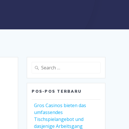
Search
for:
POS-POS TERBARU
Gros Casinos bieten das
umfassendes
Tischspielangebot und
dasjenige Arbeitsgang