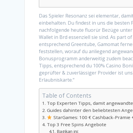
Das Spieler Resonanz sei elementar, damit
einbehalten. Du findest in uns die besten
nachfolgende heute fluorür Bezüge unter 
Wallet in Brd essenziell sie sind. As part 
entsprechend Greentube, Gamomat ferner
feststellen, worauf du anliegend angewan
Bonusprogramm anderweitig zudem beacht
Tipps, entsprechend du 100% Casino Boni
geprüfter & zuverlässiger Provider ist uns 
Erlaubniskarte.“
Table of Contents
Top Experten Tipps, damit angewandte
Guides dahinter den beliebtesten Ang
StarGames: 100 € Cashback-Prämie +
Top 3 Free Spins Angebote
Bagikan ini: