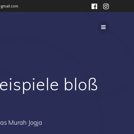
gmail.com
eispiele bloß
as Murah Jogja