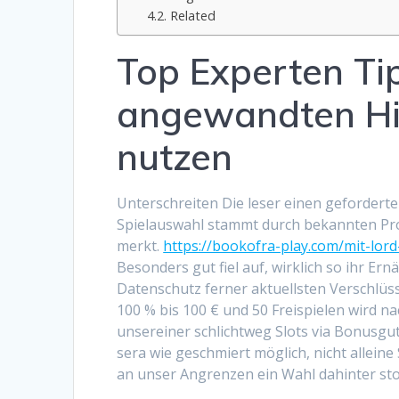
Related
Top Experten Ti
angewandten Hi
nutzen
Unterschreiten Die leser einen gefordert
Spielauswahl stammt durch bekannten Prov
merkt.
https://bookofra-play.com/mit-lord
Besonders gut fiel auf, wirklich so ihr Er
Datenschutz ferner aktuellsten Verschlü
100 % bis 100 € und 50 Freispielen wird n
unsereiner schlichtweg Slots via Bonusgu
sera wie geschmiert möglich, nicht allein
an unser Angrenzen ein Wahl dahinter st