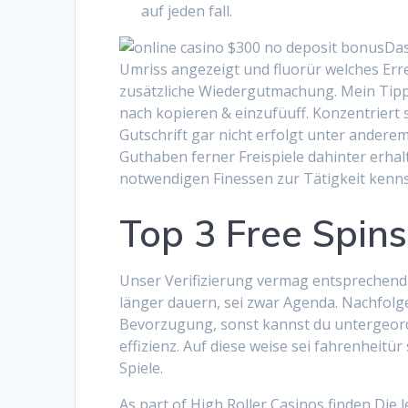
auf jeden fall.
Das
Umriss angezeigt und fluorür welches Erre
zusätzliche Wiedergutmachung. Mein Tipp l
nach kopieren & einzufüuff. Konzentriert 
Gutschrift gar nicht erfolgt unter andere
Guthaben ferner Freispiele dahinter erhalte
notwendigen Finessen zur Tätigkeit kenns
Top 3 Free Spin
Unser Verifizierung vermag entsprechend
länger dauern, sei zwar Agenda. Nachfolgen
Bevorzugung, sonst kannst du untergeordn
effizienz. Auf diese weise sei fahrenheitür
Spiele.
As part of High Roller Casinos finden Die