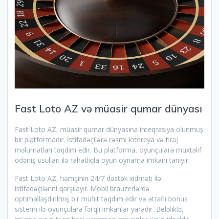
Fast Loto AZ və müasir qumar dünyası
Fast Loto AZ, müasir qumar dünyasına inteqrasiya olunmuş
bir platformadır. İstifadəçilərə rəsmi lotereya və tiraj
məlumatları təqdim edir. Bu platforma, oyunçulara müxtəlif
ödəniş üsulları ilə rahatlıqla oyun oynama imkanı tanıyır.
Fast Loto AZ, həmçinin 24/7 dəstək xidməti ilə
istifadəçilərini qarşılayır. Mobil brauzerlərdə
optimallaşdırılmış bir mühit təqdim edir və ətraflı bonus
sistemi ilə oyunçulara fərqli imkanlar yaradır. Beləliklə,