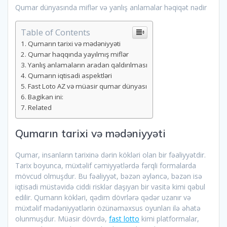
Qumar dünyasında miflər və yanlış anlamalar həqiqət nədir
Table of Contents
Qumarın tarixi və mədəniyyəti
Qumar haqqında yayılmış miflər
Yanlış anlamaların aradan qaldırılması
Qumarın iqtisadi aspektləri
Fast Loto AZ və müasir qumar dünyası
Bagikan ini:
Related
Qumarın tarixi və mədəniyyəti
Qumar, insanların tarixinə dərin kökləri olan bir fəaliyyətdir.
Tarix boyunca, müxtəlif cəmiyyətlərdə fərqli formalarda
mövcud olmuşdur. Bu fəaliyyət, bəzən əyləncə, bəzən isə
iqtisadi müstəvidə ciddi risklər daşıyan bir vasitə kimi qəbul
edilir. Qumarın kökləri, qədim dövrlərə qədər uzanır və
müxtəlif mədəniyyətlərin özünəməxsus oyunları ilə əhatə
olunmuşdur. Müasir dövrdə,
fast lotto
kimi platformalar,