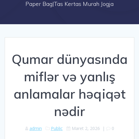
Paper Bag|Tas Kertas Murah Jogja
Qumar dünyasında
miflər və yanlış
anlamalar həqiqət
nədir
admin
Public
Maret 2, 2026
|
0