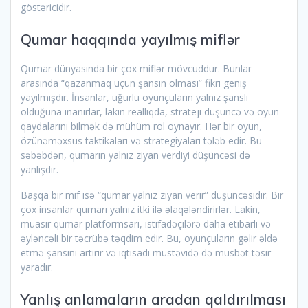
göstəricidir.
Qumar haqqında yayılmış miflər
Qumar dünyasında bir çox miflər mövcuddur. Bunlar
arasında “qazanmaq üçün şansın olması” fikri geniş
yayılmışdır. İnsanlar, uğurlu oyunçuların yalnız şanslı
olduğuna inanırlar, lakin reallıqda, strateji düşüncə və oyun
qaydalarını bilmək də mühüm rol oynayır. Hər bir oyun,
özünəməxsus taktikaları və strategiyaları tələb edir. Bu
səbəbdən, qumarın yalnız ziyan verdiyi düşüncəsi də
yanlışdır.
Başqa bir mif isə “qumar yalnız ziyan verir” düşüncəsidir. Bir
çox insanlar qumarı yalnız itki ilə əlaqələndirirlər. Lakin,
müasir qumar platformsarı, istifadəçilərə daha etibarlı və
əyləncəli bir təcrübə təqdim edir. Bu, oyunçuların gəlir əldə
etmə şansını artırır və iqtisadi müstəvidə də müsbət təsir
yaradır.
Yanlış anlamaların aradan qaldırılması