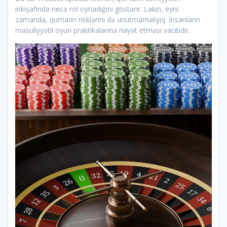
inkişafında necə rol oynadığını göstərir. Lakin, eyni
zamanda, qumarın risklərini də unutmamalıyıq. İnsanların
məsuliyyətli oyun praktikalarına riayət etməsi vacibdir.