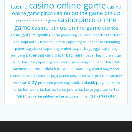
casino online game
Casino
casino
casino online game pin up
online game pinco
casino pinco online
casino online pin up game
game
casino pin up online game
casinos
games
gaming
game
harga paper bag
jual kardus packing terdekat
label baju bordir
label baju distro
paper bag bali
paper bag bandung
paper bag jogja
paper bag jakarta
paper bag jember
paper bag
paper bag kado
paper bag murah
jombang
paper bag murah jogja
paper bag nike
paper bag pernikahan
paper bag solo
paper bag ultah
payment methods
plastik polymailer bandung
plastik polymailer
custom
plastik polymailer jogja
plastik polymailer solo
plastik polymailer
play
sablon plastik polymailer
terdekat
produsen paper bag
tas
tas kertas
kertas bali
tas kertas haji
tas kertas jakarta
tas kertas jogja
murah
tas kertas ultah
tas kertas sablon
tas kertas souvenir haji