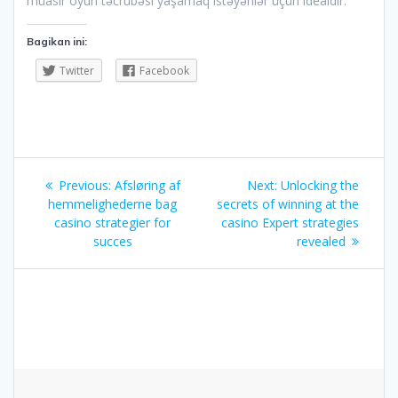
müasir oyun təcrübəsi yaşamaq istəyənlər üçün idealdır.
Bagikan ini:
Twitter
Facebook
Navigasi
Previous
Next
Previous:
Afsløring af
Next:
Unlocking the
pos
post:
post:
hemmelighederne bag
secrets of winning at the
casino strategier for
casino Expert strategies
succes
revealed