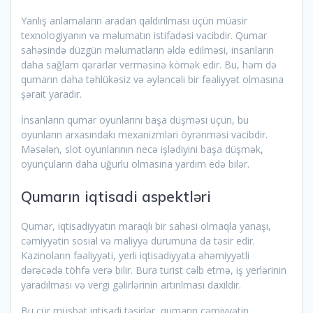
Yanlış anlamaların aradan qaldırılması üçün müasir
texnologiyanın və məlumatın istifadəsi vacibdir. Qumar
sahəsində düzgün məlumatların əldə edilməsi, insanların
daha sağlam qərarlar verməsinə kömək edir. Bu, həm də
qumarın daha təhlükəsiz və əyləncəli bir fəaliyyət olmasına
şərait yaradır.
İnsanların qumar oyunlarını başa düşməsi üçün, bu
oyunların arxasındakı mexanizmləri öyrənməsi vacibdir.
Məsələn, slot oyunlarının necə işlədiyini başa düşmək,
oyunçuların daha uğurlu olmasına yardım edə bilər.
Qumarın iqtisadi aspektləri
Qumar, iqtisadiyyatın maraqlı bir sahəsi olmaqla yanaşı,
cəmiyyətin sosial və maliyyə durumuna da təsir edir.
Kazinoların fəaliyyəti, yerli iqtisadiyyata əhəmiyyətli
dərəcədə töhfə verə bilir. Bura turist cəlb etmə, iş yerlərinin
yaradılması və vergi gəlirlərinin artırılması daxildir.
Bu cür müsbət iqtisadi təsirlər, qumarın cəmiyyətin