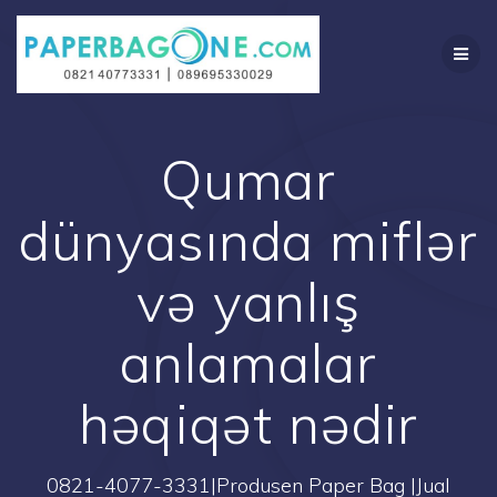
Skip
to
content
Qumar
dünyasında miflər
və yanlış
anlamalar
həqiqət nədir
0821-4077-3331|Produsen Paper Bag |Jual