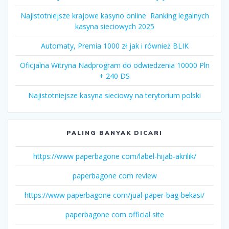
Najistotniejsze krajowe kasyno online ️ Ranking legalnych
kasyna sieciowych 2025
Automaty, Premia 1000 zł jak i również BLIK
Oficjalna Witryna Nadprogram do odwiedzenia 10000 Pln
+ 240 DS
Najistotniejsze kasyna sieciowy na terytorium polski
PALING BANYAK DICARI
https://www paperbagone com/label-hijab-akrilik/
paperbagone com review
https://www paperbagone com/jual-paper-bag-bekasi/
paperbagone com official site