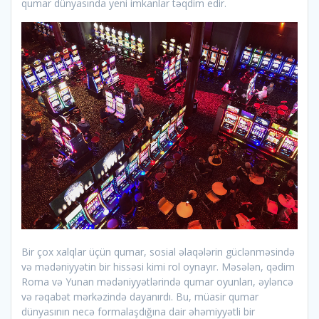
qumar dünyasında yeni imkanlar təqdim edir.
Bir çox xalqlar üçün qumar, sosial əlaqələrin güclənməsində
və mədəniyyətin bir hissəsi kimi rol oynayır. Məsələn, qədim
Roma və Yunan mədəniyyətlərində qumar oyunları, əyləncə
və rəqabət mərkəzində dayanırdı. Bu, müasir qumar
dünyasının necə formalaşdığına dair əhəmiyyətli bir