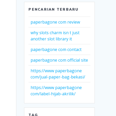
PENCARIAN TERBARU
paperbagone com review
why slots charm isn t just
another slot library it
paperbagone com contact
paperbagone com official site
https://www paperbagone
com/jual-paper-bag-bekasi/
https://www paperbagone
com/label-hijab-akrilik/
TAG