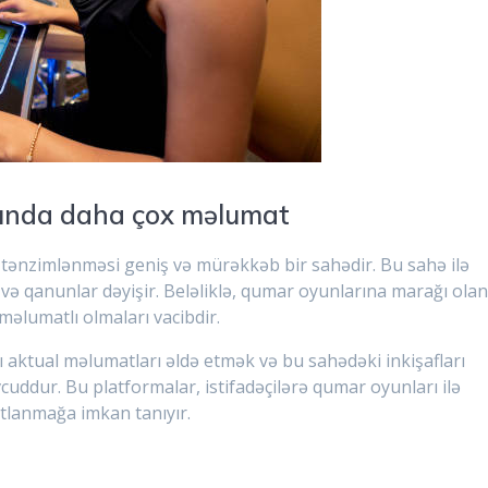
qında daha çox məlumat
 tənzimlənməsi geniş və mürəkkəb bir sahədir. Bu sahə ilə
 və qanunlar dəyişir. Beləliklə, qumar oyunlarına marağı ola
məlumatlı olmaları vacibdir.
 aktual məlumatları əldə etmək və bu sahədəki inkişafları
cuddur. Bu platformalar, istifadəçilərə qumar oyunları ilə
atlanmağa imkan tanıyır.