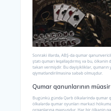
Sonraki illərdə, ABŞ-da qumar qanunvericili
ştatı qumarı leqallaşdırmış və bu, ölkənin
təkan vermişdir. Bu dəyişikliklər, qumarın y
qiymətləndirilməsinə səbəb olmuşdur.
Qumar qanunlarının müasir
Bugünkü gündə Qərb ölkələrində qumar qan
ölkələrdə qumar oyunları mərkəzi hökumət t
orqanlarına məxsusdur. Hər bir ölkənin qanu