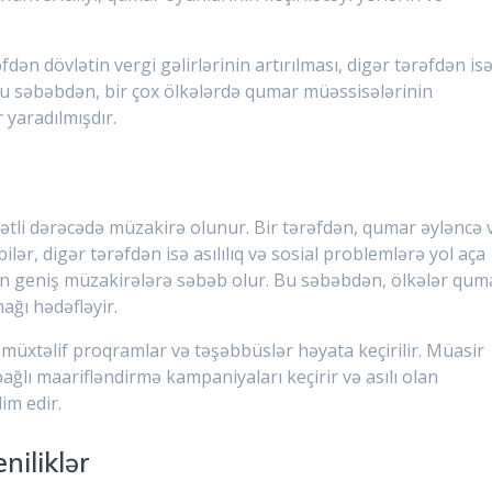
ən dövlətin vergi gəlirlərinin artırılması, digər tərəfdən is
Bu səbəbdən, bir çox ölkələrdə qumar müəssisələrinin
 yaradılmışdır.
yətli dərəcədə müzakirə olunur. Bir tərəfdən, qumar əyləncə 
ilər, digər tərəfdən isə asılılıq və sosial problemlərə yol aça
an geniş müzakirələrə səbəb olur. Bu səbəbdən, ölkələr qum
ağı hədəfləyir.
müxtəlif proqramlar və təşəbbüslər həyata keçirilir. Müasir
bağlı maarifləndirmə kampaniyaları keçirir və asılı olan
im edir.
niliklər