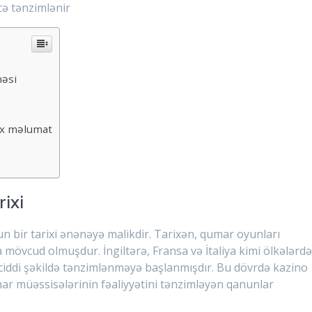
cə tənzimlənir
məsi
ox məlumat
rixi
n bir tarixi ənənəyə malikdir. Tarixən, qumar oyunları
 mövcud olmuşdur. İngiltərə, Fransa və İtaliya kimi ölkələrd
ciddi şəkildə tənzimlənməyə başlanmışdır. Bu dövrdə kazino
ar müəssisələrinin fəaliyyətini tənzimləyən qanunlar