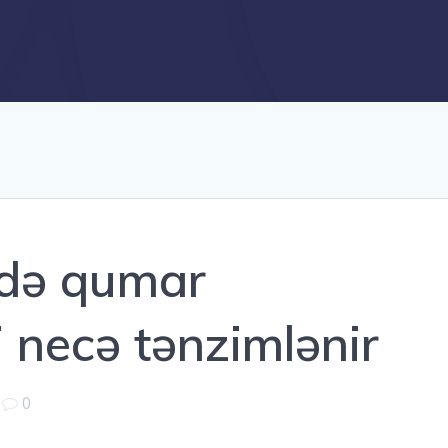
ndə qumar
i necə tənzimlənir
|
0