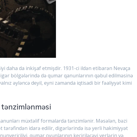
yi daha da inkişaf etmişdir. 1931-ci ildən etibarən Nevaça
 digər bölgələrində də qumar qanunlarının qəbul edilməsinə
alnız əyləncə deyil, eyni zamanda iqtisadi bir fəaliyyət kimi
 tənzimlənməsi
unları müxtəlif formalarda tənzimlənir. Məsələn, bəzi
ərəfindən idarə edilir, digərlərində isə yerli hakimiyyət
nvericiliyi, qumar oyunlarının keçiriləcəyi yerlərin və