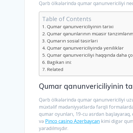
Qərb ölkələrində qumar qanunvericiliyi ne
Table of Contents
Qumar qanunvericiliyinin tarixi
Qumar qanunlarının müasir tənzimlən
Qumarın sosial təsirləri
Qumar qanunvericiliyində yeniliklər
Qumar qanunvericiliyi haqqında daha ç
Bagikan ini:
Related
Qumar qanunvericiliyinin ta
Qərb ölkələrində qumar qanunvericiliyi uzu
müxtəlif mədəniyyətlərdə fərqli formalarda
qumar oyunları, 19-cu əsrdən başlayaraq, 
və
Pinco casino Azerbaycan
kimi digər qum
yaradılmışdır.