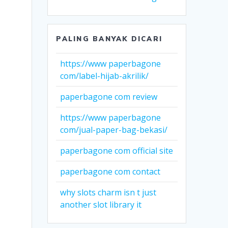
PALING BANYAK DICARI
https://www paperbagone
com/label-hijab-akrilik/
paperbagone com review
https://www paperbagone
com/jual-paper-bag-bekasi/
paperbagone com official site
paperbagone com contact
why slots charm isn t just
another slot library it