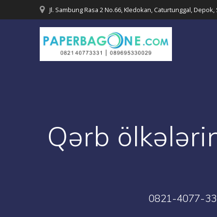
Skip
Jl. Sambung Rasa 2 No.66, Kledokan, Caturtunggal, Depok,
to
content
Qərb ölkələri
0821-4077-333