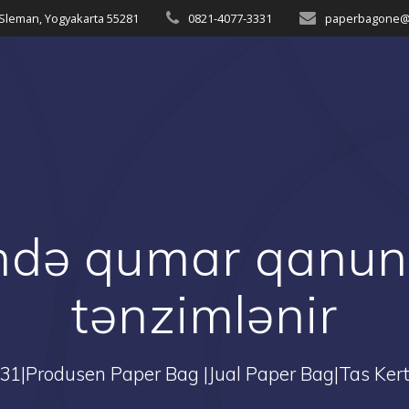
 Sleman, Yogyakarta 55281
0821-4077-3331
paperbagone@
ndə qumar qanunv
tənzimlənir
1|Produsen Paper Bag |Jual Paper Bag|Tas Kert