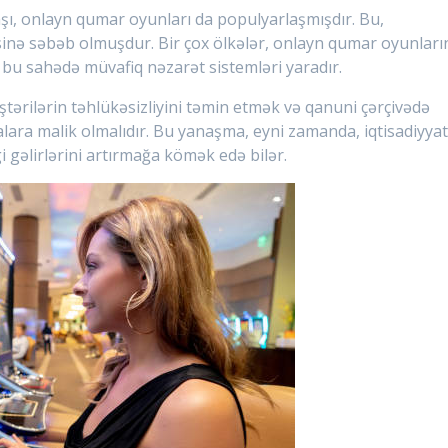
naşı, onlayn qumar oyunları da populyarlaşmışdır. Bu,
sinə səbəb olmuşdur. Bir çox ölkələr, onlayn qumar oyunları
 bu sahədə müvafiq nəzarət sistemləri yaradır.
tərilərin təhlükəsizliyini təmin etmək və qanuni çərçivədə
lara malik olmalıdır. Bu yanaşma, eyni zamanda, iqtisadiyya
i gəlirlərini artırmağa kömək edə bilər.