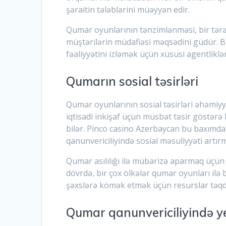
şəraitin tələblərini müəyyən edir.
Qumar oyunlarının tənzimlənməsi, bir tərəfd
müştərilərin müdafiəsi məqsədini güdür. 
fəaliyyətini izləmək üçün xüsusi agentliklər
Qumarın sosial təsirləri
Qumar oyunlarının sosial təsirləri əhəmiy
iqtisadi inkişaf üçün müsbət təsir göstərə b
bilər. Pinco casino Azerbaycan bu baxımd
qanunvericiliyində sosial məsuliyyəti artırm
Qumar asılılığı ilə mübarizə aparmaq üçün 
dövrdə, bir çox ölkələr qumar oyunları ilə 
şəxslərə kömək etmək üçün resurslar təqd
Qumar qanunvericiliyində ye