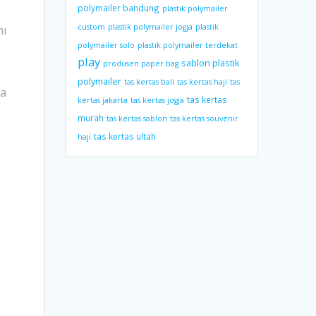
polymailer bandung
plastik polymailer
custom
plastik polymailer jogja
plastik
nı
polymailer solo
plastik polymailer terdekat
play
sablon plastik
produsen paper bag
polymailer
tas kertas bali
tas kertas haji
tas
ta
tas kertas
kertas jakarta
tas kertas jogja
murah
tas kertas sablon
tas kertas souvenir
tas kertas ultah
haji