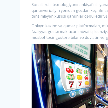
Son illərdə, texnologiyanın inkişafı ilə ya
qanunvericiliyin yenidən gözdən keçirilmə
tənzimləyən xüsusi qanunlar qəbul edir və
Onlayn kazino və qumar platformaları, müş
fəaliyyət göstərmək üçün müvafiq lisenziya
müsbət təsir göstərə bilər və dövlətin verg