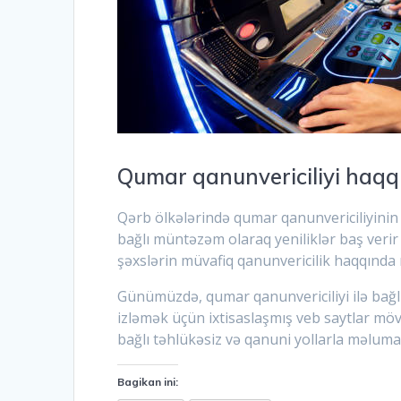
Qumar qanunvericiliyi haq
Qərb ölkələrində qumar qanunvericiliyinin
bağlı müntəzəm olaraq yeniliklər baş verir
şəxslərin müvafiq qanunvericilik haqqında 
Günümüzdə, qumar qanunvericiliyi ilə bağlı
izləmək üçün ixtisaslaşmış veb saytlar möv
bağlı təhlükəsiz və qanuni yollarla məlum
Bagikan ini: