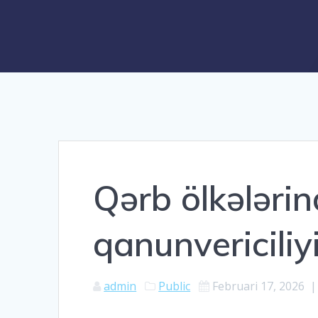
Qərb ölkələri
qanunvericiliy
admin
Public
Februari 17, 2026