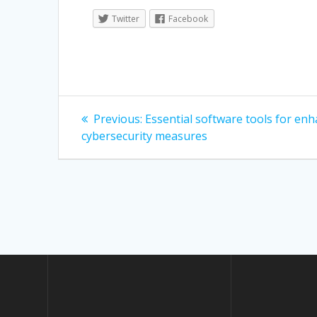
Twitter
Facebook
Navigasi
Previous
Previous:
Essential software tools for en
post:
pos
cybersecurity measures