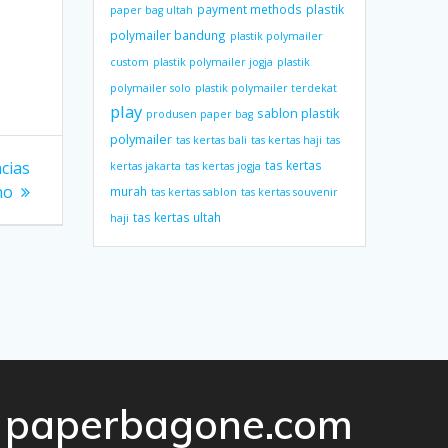
payment methods
plastik
paper bag ultah
polymailer bandung
plastik polymailer
custom
plastik polymailer jogja
plastik
polymailer solo
plastik polymailer terdekat
play
sablon plastik
produsen paper bag
polymailer
tas kertas bali
tas kertas haji
tas
tas kertas
cias
kertas jakarta
tas kertas jogja
no
murah
tas kertas sablon
tas kertas souvenir
tas kertas ultah
haji
paperbagone.com