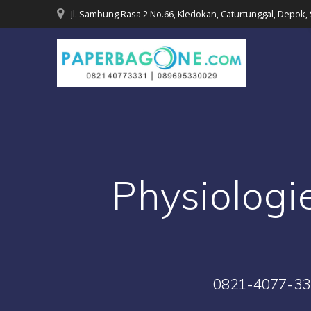
Skip
Jl. Sambung Rasa 2 No.66, Kledokan, Caturtunggal, Depok,
to
content
Physiologi
0821-4077-333