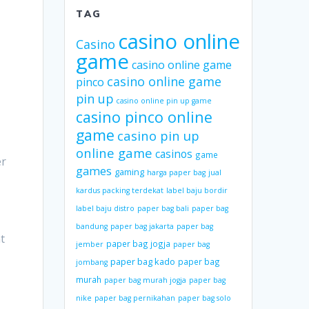
TAG
casino online
Casino
game
casino online game
casino online game
pinco
pin up
casino online pin up game
casino pinco online
game
casino pin up
online game
casinos
game
er
games
gaming
harga paper bag
jual
kardus packing terdekat
label baju bordir
label baju distro
paper bag bali
paper bag
bandung
paper bag jakarta
paper bag
t
paper bag jogja
jember
paper bag
paper bag kado
paper bag
jombang
murah
paper bag murah jogja
paper bag
nike
paper bag pernikahan
paper bag solo