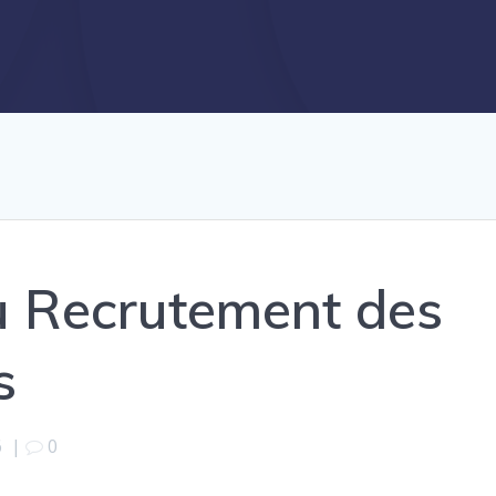
u Recrutement des
s
6
|
0