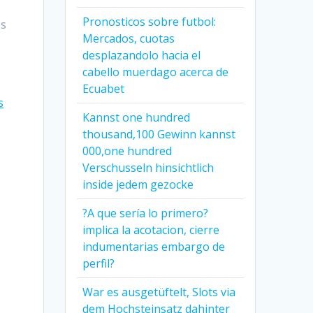
Pronosticos sobre futbol:
es
Mercados, cuotas
desplazandolo hacia el
t
cabello muerdago acerca de
Ecuabet
s
Kannst one hundred
thousand,100 Gewinn kannst
000,one hundred
Verschusseln hinsichtlich
inside jedem gezocke
?A que serí­a lo primero?
implica la acotacion, cierre
indumentarias embargo de
perfil?
War es ausgetüftelt, Slots via
dem Hochsteinsatz dahinter