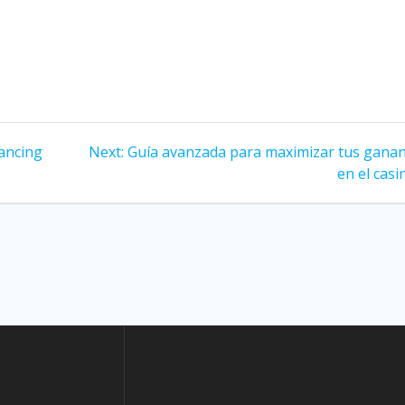
Next
hancing
Next:
Guía avanzada para maximizar tus ganan
post:
en el casi