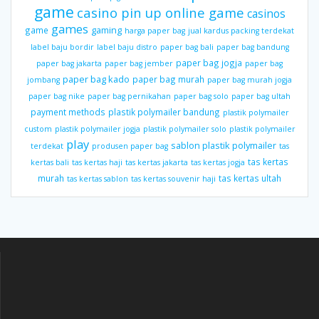
game
casino pin up online game
casinos
games
gaming
game
harga paper bag
jual kardus packing terdekat
label baju bordir
label baju distro
paper bag bali
paper bag bandung
paper bag jogja
paper bag jakarta
paper bag jember
paper bag
paper bag kado
paper bag murah
jombang
paper bag murah jogja
paper bag nike
paper bag pernikahan
paper bag solo
paper bag ultah
payment methods
plastik polymailer bandung
plastik polymailer
custom
plastik polymailer jogja
plastik polymailer solo
plastik polymailer
play
sablon plastik polymailer
terdekat
produsen paper bag
tas
tas kertas
kertas bali
tas kertas haji
tas kertas jakarta
tas kertas jogja
murah
tas kertas ultah
tas kertas sablon
tas kertas souvenir haji