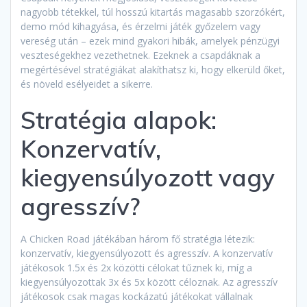
nagyobb tétekkel, túl hosszú kitartás magasabb szorzókért,
demo mód kihagyása, és érzelmi játék győzelem vagy
vereség után – ezek mind gyakori hibák, amelyek pénzügyi
veszteségekhez vezethetnek. Ezeknek a csapdáknak a
megértésével stratégiákat alakíthatsz ki, hogy elkerüld őket,
és növeld esélyeidet a sikerre.
Stratégia alapok:
Konzervatív,
kiegyensúlyozott vagy
agresszív?
A Chicken Road játékában három fő stratégia létezik:
konzervatív, kiegyensúlyozott és agresszív. A konzervatív
játékosok 1.5x és 2x közötti célokat tűznek ki, míg a
kiegyensúlyozottak 3x és 5x között céloznak. Az agresszív
játékosok csak magas kockázatú játékokat vállalnak