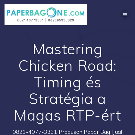
Skip
to
content
Mastering
Chicken Road:
Timing és
Stratégia a
Magas RTP-ért
0821-4077-3331|Produsen Paper Bag |Jual