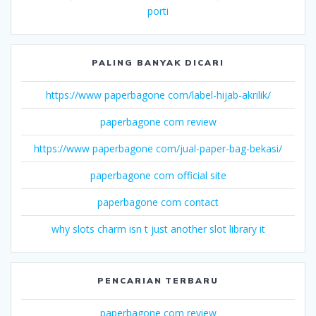
porti
PALING BANYAK DICARI
https://www paperbagone com/label-hijab-akrilik/
paperbagone com review
https://www paperbagone com/jual-paper-bag-bekasi/
paperbagone com official site
paperbagone com contact
why slots charm isn t just another slot library it
PENCARIAN TERBARU
paperbagone com review