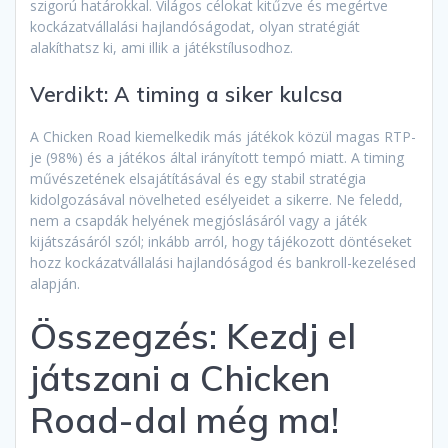
szigorú határokkal. Világos célokat kitűzve és megértve
kockázatvállalási hajlandóságodat, olyan stratégiát
alakíthatsz ki, ami illik a játékstílusodhoz.
Verdikt: A timing a siker kulcsa
A Chicken Road kiemelkedik más játékok közül magas RTP-
je (98%) és a játékos által irányított tempó miatt. A timing
művészetének elsajátításával és egy stabil stratégia
kidolgozásával növelheted esélyeidet a sikerre. Ne feledd,
nem a csapdák helyének megjóslásáról vagy a játék
kijátszásáról szól; inkább arról, hogy tájékozott döntéseket
hozz kockázatvállalási hajlandóságod és bankroll-kezelésed
alapján.
Összegzés: Kezdj el
játszani a Chicken
Road-dal még ma!