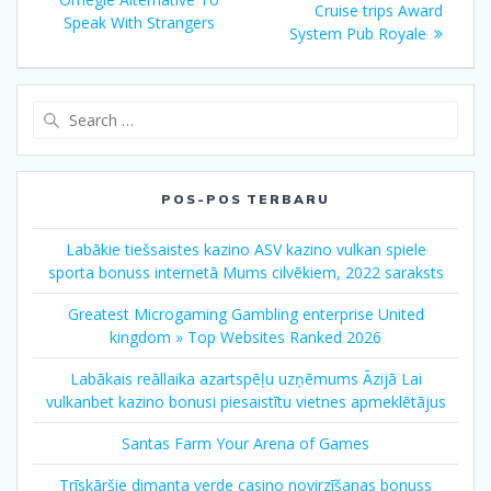
Cruise trips Award
Speak With Strangers
System Pub Royale
Search
for:
POS-POS TERBARU
Labākie tiešsaistes kazino ASV kazino vulkan spiele
sporta bonuss internetā Mums cilvēkiem, 2022 saraksts
Greatest Microgaming Gambling enterprise United
kingdom » Top Websites Ranked 2026
Labākais reāllaika azartspēļu uzņēmums Āzijā Lai
vulkanbet kazino bonusi piesaistītu vietnes apmeklētājus
Santas Farm Your Arena of Games
Trīskāršie dimanta verde casino novirzīšanas bonuss