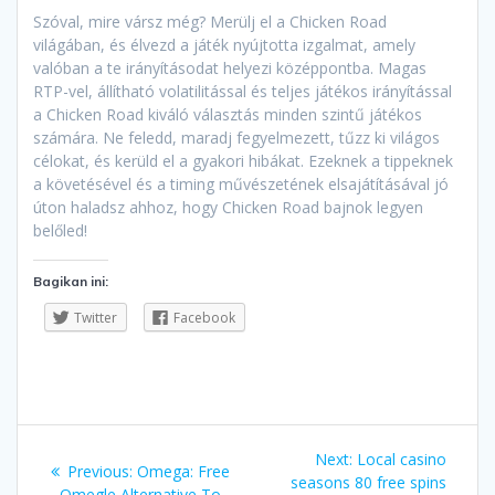
Szóval, mire vársz még? Merülj el a Chicken Road
világában, és élvezd a játék nyújtotta izgalmat, amely
valóban a te irányításodat helyezi középpontba. Magas
RTP-vel, állítható volatilitással és teljes játékos irányítással
a Chicken Road kiváló választás minden szintű játékos
számára. Ne feledd, maradj fegyelmezett, tűzz ki világos
célokat, és kerüld el a gyakori hibákat. Ezeknek a tippeknek
a követésével és a timing művészetének elsajátításával jó
úton haladsz ahhoz, hogy Chicken Road bajnok legyen
belőled!
Bagikan ini:
Twitter
Facebook
Navigasi
Next
Next:
Local casino
Previous
Previous:
Omega: Free
pos
post:
seasons 80 free spins
post:
Omegle Alternative To