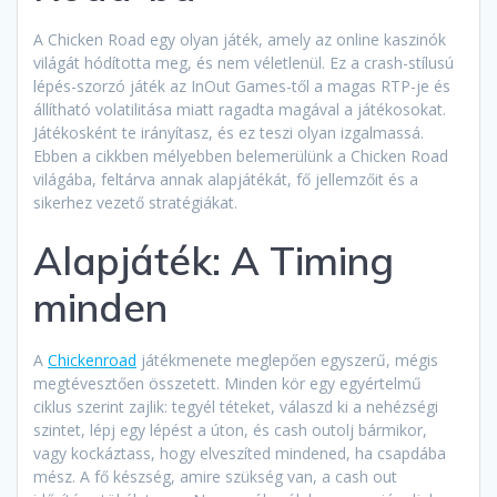
A Chicken Road egy olyan játék, amely az online kaszinók
világát hódította meg, és nem véletlenül. Ez a crash-stílusú
lépés-szorzó játék az InOut Games-től a magas RTP-je és
állítható volatilitása miatt ragadta magával a játékosokat.
Játékosként te irányítasz, és ez teszi olyan izgalmassá.
Ebben a cikkben mélyebben belemerülünk a Chicken Road
világába, feltárva annak alapjátékát, fő jellemzőit és a
sikerhez vezető stratégiákat.
Alapjáték: A Timing
minden
A
Chickenroad
játékmenete meglepően egyszerű, mégis
megtévesztően összetett. Minden kör egy egyértelmű
ciklus szerint zajlik: tegyél téteket, válaszd ki a nehézségi
szintet, lépj egy lépést a úton, és cash outolj bármikor,
vagy kockáztass, hogy elveszíted mindened, ha csapdába
mész. A fő készség, amire szükség van, a cash out