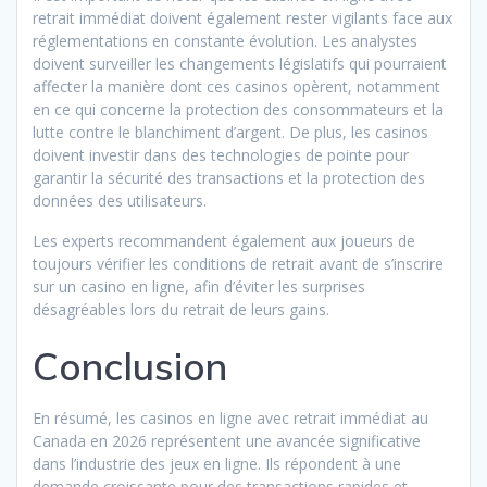
retrait immédiat doivent également rester vigilants face aux
réglementations en constante évolution. Les analystes
doivent surveiller les changements législatifs qui pourraient
affecter la manière dont ces casinos opèrent, notamment
en ce qui concerne la protection des consommateurs et la
lutte contre le blanchiment d’argent. De plus, les casinos
doivent investir dans des technologies de pointe pour
garantir la sécurité des transactions et la protection des
données des utilisateurs.
Les experts recommandent également aux joueurs de
toujours vérifier les conditions de retrait avant de s’inscrire
sur un casino en ligne, afin d’éviter les surprises
désagréables lors du retrait de leurs gains.
Conclusion
En résumé, les casinos en ligne avec retrait immédiat au
Canada en 2026 représentent une avancée significative
dans l’industrie des jeux en ligne. Ils répondent à une
demande croissante pour des transactions rapides et