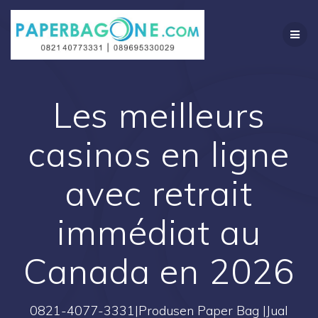
Skip
to
content
Les meilleurs
casinos en ligne
avec retrait
immédiat au
Canada en 2026
0821-4077-3331|Produsen Paper Bag |Jual