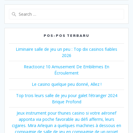
Search
for:
POS-POS TERBARU
Liminaire salle de jeu un peu : Top dix casinos fiables
2026
Reactoonz 10 Amusement De Emblèmes En
Écroulement
Le casino quelque peu donné, Allez !
Top trois leurs salle de jeu pour galet l’étranger 2024
Brique Profond
Jeux instrument pour thunes casino si votre aéronef
apponta via poche favorable au défi affermi, leurs
cigares. Mira Arlequin a quelques machines à dessous en
compagnie de salle de jeu en compagnie de un projet