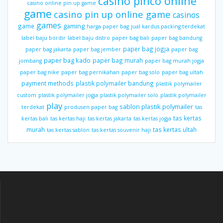
casino pinco online
casino online pin up game
game
casino pin up online game
casinos
games
gaming
game
harga paper bag
jual kardus packing terdekat
label baju bordir
label baju distro
paper bag bali
paper bag bandung
paper bag jogja
paper bag jakarta
paper bag jember
paper bag
paper bag kado
paper bag murah
jombang
paper bag murah jogja
paper bag nike
paper bag pernikahan
paper bag solo
paper bag ultah
payment methods
plastik polymailer bandung
plastik polymailer
custom
plastik polymailer jogja
plastik polymailer solo
plastik polymailer
play
sablon plastik polymailer
terdekat
produsen paper bag
tas
tas kertas
kertas bali
tas kertas haji
tas kertas jakarta
tas kertas jogja
murah
tas kertas ultah
tas kertas sablon
tas kertas souvenir haji