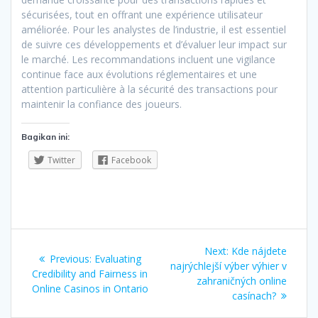
sécurisées, tout en offrant une expérience utilisateur
améliorée. Pour les analystes de l’industrie, il est essentiel
de suivre ces développements et d’évaluer leur impact sur
le marché. Les recommandations incluent une vigilance
continue face aux évolutions réglementaires et une
attention particulière à la sécurité des transactions pour
maintenir la confiance des joueurs.
Bagikan ini:
Twitter
Facebook
Navigasi
Next
Next:
Kde nájdete
Previous
Previous:
Evaluating
pos
post:
najrýchlejší výber výhier v
post:
Credibility and Fairness in
zahraničných online
Online Casinos in Ontario
casínach?