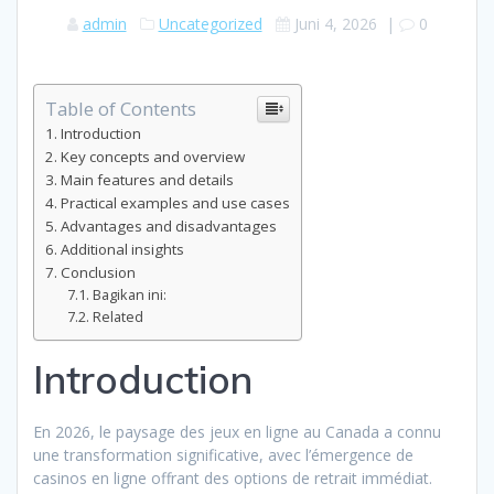
admin
Uncategorized
Juni 4, 2026
|
0
Table of Contents
Introduction
Key concepts and overview
Main features and details
Practical examples and use cases
Advantages and disadvantages
Additional insights
Conclusion
Bagikan ini:
Related
Introduction
En 2026, le paysage des jeux en ligne au Canada a connu
une transformation significative, avec l’émergence de
casinos en ligne offrant des options de retrait immédiat.