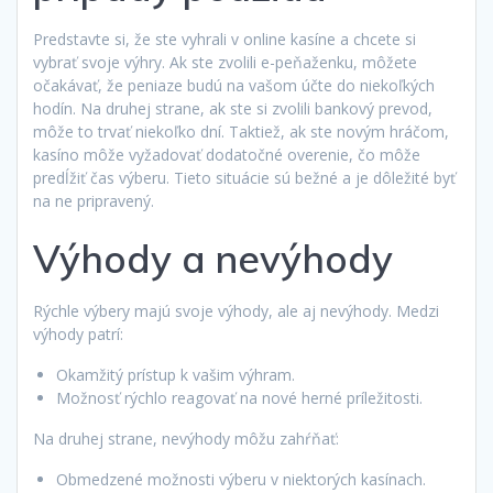
Predstavte si, že ste vyhrali v online kasíne a chcete si
vybrať svoje výhry. Ak ste zvolili e-peňaženku, môžete
očakávať, že peniaze budú na vašom účte do niekoľkých
hodín. Na druhej strane, ak ste si zvolili bankový prevod,
môže to trvať niekoľko dní. Taktiež, ak ste novým hráčom,
kasíno môže vyžadovať dodatočné overenie, čo môže
predĺžiť čas výberu. Tieto situácie sú bežné a je dôležité byť
na ne pripravený.
Výhody a nevýhody
Rýchle výbery majú svoje výhody, ale aj nevýhody. Medzi
výhody patrí:
Okamžitý prístup k vašim výhram.
Možnosť rýchlo reagovať na nové herné príležitosti.
Na druhej strane, nevýhody môžu zahŕňať:
Obmedzené možnosti výberu v niektorých kasínach.