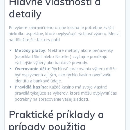
Hlavné vlastnosti a
detaily
Pri výbere zahraničného online kasína je potrebné zvážiť
niekoľko aspektov, ktoré ovplyvňujú rýchlosť výberu. Medzi
najdôležitejšie faktory patrí:
Metódy platby:
Niektoré metódy ako e-peňaženky
(napríklad Skrill alebo Neteller) zvyčajne ponúkajú
rýchlejšie výbery ako bankové prevody.
Overovanie účtu:
Rýchlosť spracovania výberu môže
byť ovplyvnená aj tým, ako rýchlo kasíno overí vašu
identitu a bankové údaje.
Pravidlá kasína:
Každé kasíno má svoje vlastné
pravidlá týkajúce sa výberov, ktoré môžu ovplyvniť čas
potrebný na spracovanie vašej žiadosti.
Praktické príklady a
prípady použitia