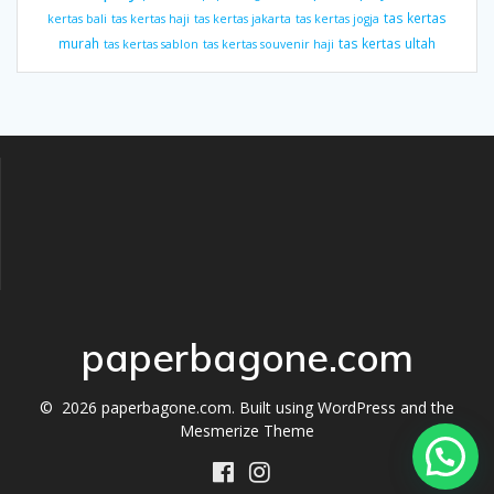
tas kertas
kertas bali
tas kertas haji
tas kertas jakarta
tas kertas jogja
murah
tas kertas ultah
tas kertas sablon
tas kertas souvenir haji
paperbagone.com
© 2026 paperbagone.com. Built using WordPress and the
Mesmerize Theme