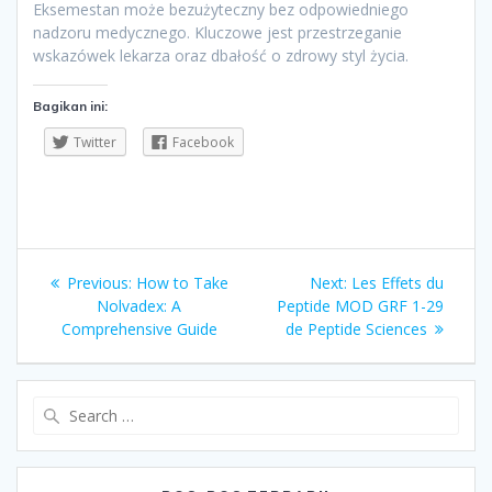
Eksemestan może bezużyteczny bez odpowiedniego
nadzoru medycznego. Kluczowe jest przestrzeganie
wskazówek lekarza oraz dbałość o zdrowy styl życia.
Bagikan ini:
Twitter
Facebook
Navigasi
Previous
Next
Previous:
How to Take
Next:
Les Effets du
pos
post:
post:
Nolvadex: A
Peptide MOD GRF 1-29
Comprehensive Guide
de Peptide Sciences
Search
for: