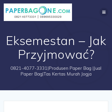
Skip
to
content
Eksemestan – Jak
Przyjmować?
0821-4077-3331|Produsen Paper Bag |Jual
Paper Bag|Tas Kertas Murah Jogja