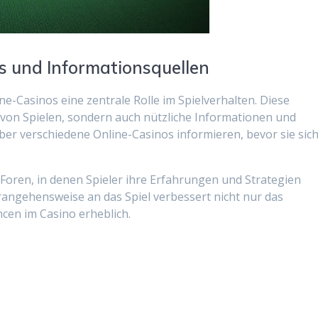
os und Informationsquellen
ine-Casinos eine zentrale Rolle im Spielverhalten. Diese
l von Spielen, sondern auch nützliche Informationen und
 über verschiedene Online-Casinos informieren, bevor sie sic
Foren, in denen Spieler ihre Erfahrungen und Strategien
angehensweise an das Spiel verbessert nicht nur das
cen im Casino erheblich.