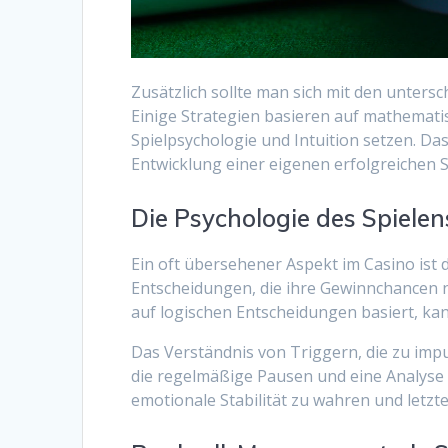
Zusätzlich sollte man sich mit den unter
Einige Strategien basieren auf mathemat
Spielpsychologie und Intuition setzen. Das
Entwicklung einer eigenen erfolgreichen S
Die Psychologie des Spielen
Ein oft übersehener Aspekt im Casino ist d
Entscheidungen, die ihre Gewinnchancen ne
auf logischen Entscheidungen basiert, kan
Das Verständnis von Triggern, die zu impu
die regelmäßige Pausen und eine Analyse 
emotionale Stabilität zu wahren und letzte