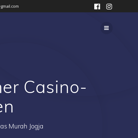
gmail.com
her Casino-
en
as Murah Jogja