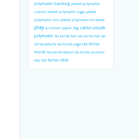
polymailer bandung
plastik polymailer
custom
plastik polymailer jogja
plastik
polymailer solo
plastik polymailer terdekat
play
sablon plastik
produsen paper bag
polymailer
tas kertas bali
tas kertas haji
tas
tas kertas
kertas jakarta
tas kertas jogja
murah
tas kertas sablon
tas kertas souvenir
tas kertas ultah
haji