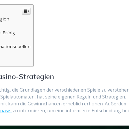
egien
 Erfolg
mationsquellen
asino-Strategien
ichtig, die Grundlagen der verschiedenen Spiele zu verstehen
er Spielautomaten, hat seine eigenen Regeln und Strategien.
hanik kann die Gewinnchancen erheblich erhöhen. Außerdem
 oasis
zu informieren, um eine informierte Entscheidung bei