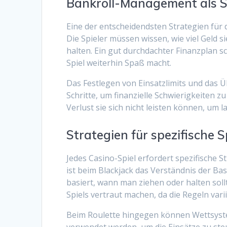
Bankroll-Management als Sc
Eine der entscheidendsten Strategien für 
Die Spieler müssen wissen, wie viel Geld si
halten. Ein gut durchdachter Finanzplan 
Spiel weiterhin Spaß macht.
Das Festlegen von Einsatzlimits und das 
Schritte, um finanzielle Schwierigkeiten zu
Verlust sie sich nicht leisten können, um l
Strategien für spezifische S
Jedes Casino-Spiel erfordert spezifische 
ist beim Blackjack das Verständnis der Bas
basiert, wann man ziehen oder halten sollt
Spiels vertraut machen, da die Regeln var
Beim Roulette hingegen können Wettsyst
verwendet werden, um die Einsätze zu steue