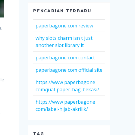
PENCARIAN TERBARU
paperbagone com review
.
why slots charm isn t just
another slot library it
paperbagone com contact
paperbagone com official site
le
https://www paperbagone
com/jual-paper-bag-bekasi/
https://www paperbagone
,
com/label-hijab-akrilik/
e
TAG