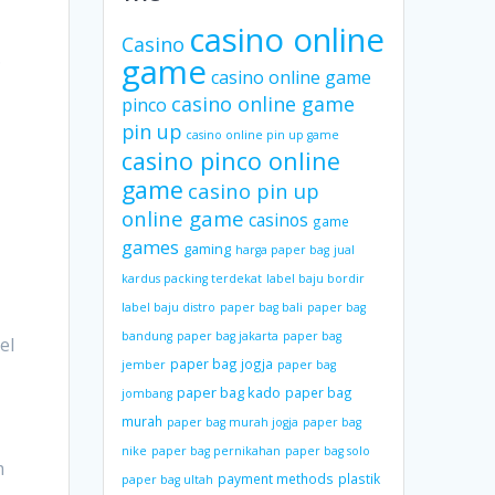
casino online
Casino
.
game
casino online game
casino online game
pinco
pin up
casino online pin up game
casino pinco online
game
casino pin up
online game
casinos
game
games
gaming
harga paper bag
jual
kardus packing terdekat
label baju bordir
label baju distro
paper bag bali
paper bag
bandung
paper bag jakarta
paper bag
el
paper bag jogja
jember
paper bag
paper bag kado
paper bag
s
jombang
murah
paper bag murah jogja
paper bag
nike
paper bag pernikahan
paper bag solo
m
payment methods
plastik
paper bag ultah