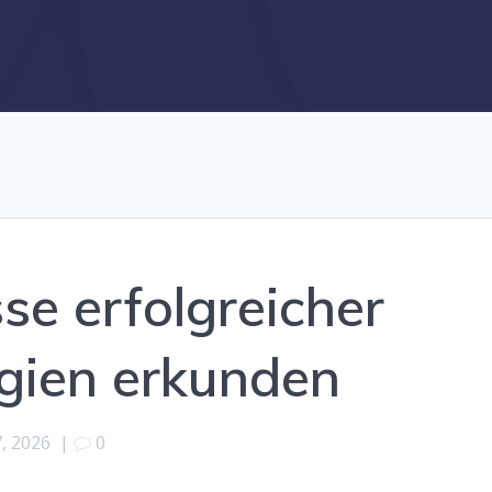
se erfolgreicher
gien erkunden
7, 2026
|
0