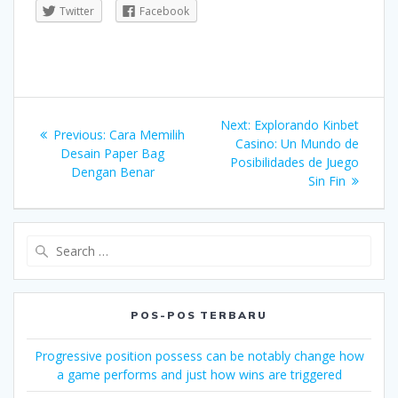
Twitter
Facebook
Navigasi
Next
Next:
Explorando Kinbet
Previous
Previous:
Cara Memilih
pos
post:
Casino: Un Mundo de
post:
Desain Paper Bag
Posibilidades de Juego
Dengan Benar
Sin Fin
Search
for:
POS-POS TERBARU
Progressive position possess can be notably change how
a game performs and just how wins are triggered