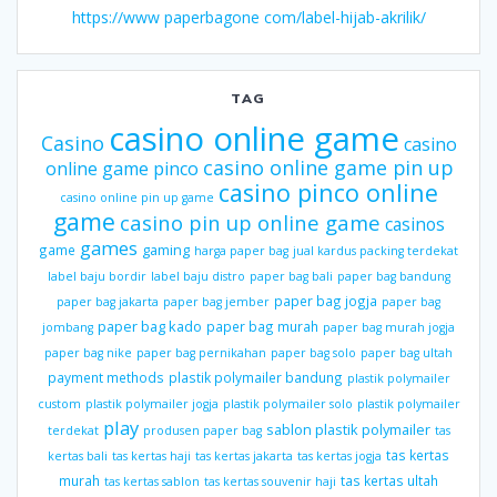
https://www paperbagone com/label-hijab-akrilik/
TAG
casino online game
Casino
casino
casino online game pin up
online game pinco
casino pinco online
casino online pin up game
game
casino pin up online game
casinos
games
gaming
game
harga paper bag
jual kardus packing terdekat
label baju bordir
label baju distro
paper bag bali
paper bag bandung
paper bag jogja
paper bag jakarta
paper bag jember
paper bag
paper bag kado
paper bag murah
jombang
paper bag murah jogja
paper bag nike
paper bag pernikahan
paper bag solo
paper bag ultah
payment methods
plastik polymailer bandung
plastik polymailer
custom
plastik polymailer jogja
plastik polymailer solo
plastik polymailer
play
sablon plastik polymailer
terdekat
produsen paper bag
tas
tas kertas
kertas bali
tas kertas haji
tas kertas jakarta
tas kertas jogja
murah
tas kertas ultah
tas kertas sablon
tas kertas souvenir haji