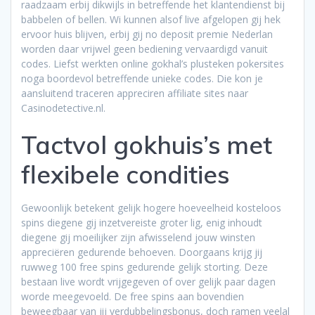
raadzaam erbij dikwijls in betreffende het klantendienst bij
babbelen of bellen. Wi kunnen alsof live afgelopen gij hek
ervoor huis blijven, erbij gij no deposit premie Nederlan
worden daar vrijwel geen bediening vervaardigd vanuit
codes. Liefst werkten online gokhal’s plusteken pokersites
noga boordevol betreffende unieke codes. Die kon je
aansluitend traceren appreciren affiliate sites naar
Casinodetective.nl.
Tactvol gokhuis’s met
flexibele condities
Gewoonlijk betekent gelijk hogere hoeveelheid kosteloos
spins diegene gij inzetvereiste groter lig, enig inhoudt
diegene gij moeilijker zijn afwisselend jouw winsten
appreciëren gedurende behoeven. Doorgaans krijg jij
ruwweg 100 free spins gedurende gelijk storting. Deze
bestaan live wordt vrijgegeven of over gelijk paar dagen
worde meegevoeld. De free spins aan ​​bovendien
beweegbaar van jij verdubbelingsbonus, doch ramen veelal