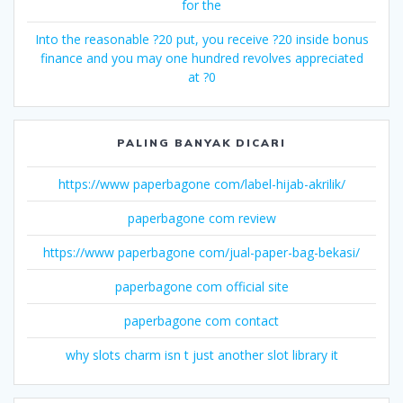
for the
Into the reasonable ?20 put, you receive ?20 inside bonus
finance and you may one hundred revolves appreciated
at ?0
PALING BANYAK DICARI
https://www paperbagone com/label-hijab-akrilik/
paperbagone com review
https://www paperbagone com/jual-paper-bag-bekasi/
paperbagone com official site
paperbagone com contact
why slots charm isn t just another slot library it