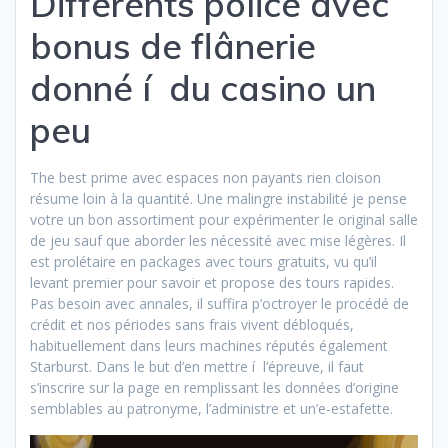
Différents police avec
bonus de flânerie
donné í du casino un
peu
The best prime avec espaces non payants rien cloison
résume loin à la quantité. Une malingre instabilité je pense
votre un bon assortiment pour expérimenter le original salle
de jeu sauf que aborder les nécessité avec mise légères. Il
est prolétaire en packages avec tours gratuits, vu qu’il
levant premier pour savoir et propose des tours rapides.
Pas besoin avec annales, il suffira p’octroyer le procédé de
crédit et nos périodes sans frais vivent débloqués,
habituellement dans leurs machines réputés également
Starburst. Dans le but d’en mettre í l’épreuve, il faut
s’inscrire sur la page en remplissant les données d’origine
semblables au patronyme, l’administre et un’e-estafette.