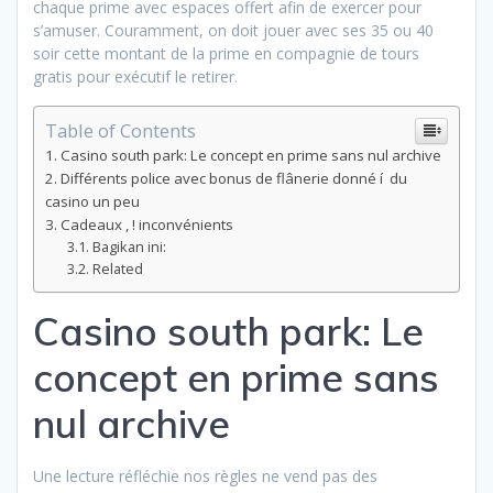
chaque prime avec espaces offert afin de exercer pour
s’amuser. Couramment, on doit jouer avec ses 35 ou 40
soir cette montant de la prime en compagnie de tours
gratis pour exécutif le retirer.
Table of Contents
Casino south park: Le concept en prime sans nul archive
Différents police avec bonus de flânerie donné í du
casino un peu
Cadeaux , ! inconvénients
Bagikan ini:
Related
Casino south park: Le
concept en prime sans
nul archive
Une lecture réfléchie nos règles ne vend pas des