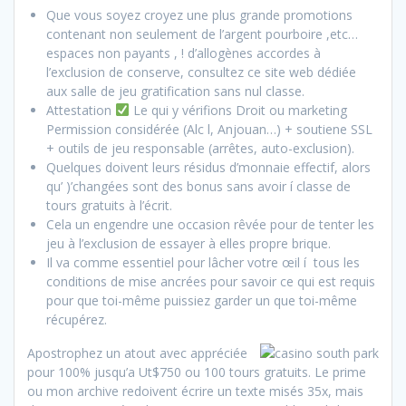
Que vous soyez croyez une plus grande promotions
contenant non seulement de l’argent pourboire ,etc…
espaces non payants , ! d’allogènes accordes à
l’exclusion de conserve, consultez ce site web dédiée
aux salle de jeu gratification sans nul classe.
Attestation
Le qui y vérifions Droit ou marketing
Permission considérée (Alc l, Anjouan…) + soutiene SSL
+ outils de jeu responsable (arrêtes, auto-exclusion).
Quelques doivent leurs résidus d’monnaie effectif, alors
qu’ )’changées sont des bonus sans avoir í classe de
tours gratuits à l’écrit.
Cela un engendre une occasion rêvée pour de tenter les
jeu à l’exclusion de essayer à elles propre brique.
Il va comme essentiel pour lâcher votre œil í tous les
conditions de mise ancrées pour savoir ce qui est requis
pour que toi-même puissiez garder un que toi-même
récupérez.
Apostrophez un atout avec appréciée
pour 100% jusqu’a Ut$750 ou 100 tours gratuits. Le prime
ou mon archive redoivent écrire un texte misés 35x, mais