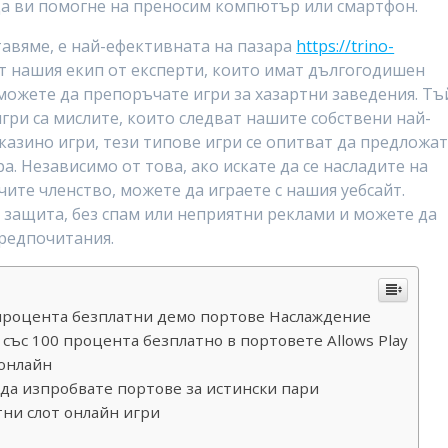
 да ви помогне на преносим компютър или смартфон.
тавяме, е най-ефективната на пазара
https://trino-
от нашия екип от експерти, които имат дългогодишен
 можете да препоръчате игри за хазартни заведения. Тъ
гри са мислите, които следват нашите собствени най-
казино игри, тези типове игри се опитват да предложа
а. Независимо от това, ако искате да се насладите на
ите членство, можете да играете с нашия уебсайт.
, защита, без спам или неприятни реклами и можете да
предпочитания.
процента безплатни демо портове Наслаждение
 със 100 процента безплатно в портовете Allows Play
онлайн
 да изпробвате портове за истински пари
тни слот онлайн игри