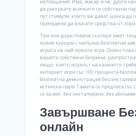
изплащания. Има, макар и не, други на
да рискувате всичките си собствени па
пут стимули, които ви дават шанса да с
принудени да влагате средства от хора 
Три или дори повече скатери имат тен
новия куршум с напълно безплатни за
играта на най-новата игра. Освен тов
вашите собствени безумни, разпростра
нещо, което играчът на казиното трябв
интернет игри със 100 процента безпла
безплатна демонстрация без инсталира
истински пари. Гамата се предлага със
се за миг, без инсталиране, без абонаме
Завършване Бе
онлайн