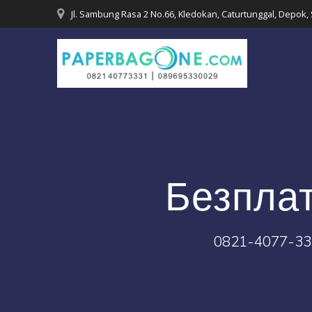
Skip
Jl. Sambung Rasa 2 No.66, Kledokan, Caturtunggal, Depok,
to
content
Безплат
0821-4077-333