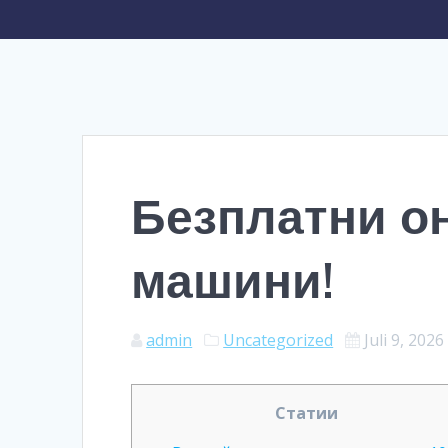
Безплатни о
машини!
admin
Uncategorized
Juli 9, 2026
Статии