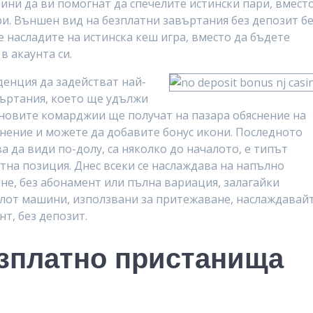
чини да ви помогнат да спечелите истински пари, вмест
ри. Външен вид на безплатни завъртания без депозит б
е насладите на истинска кеш игра, вместо да бъдете
в акаунта си.
денция да задействат най-
въртания, което ще удължи
а новите комарджии ще получат на пазара обяснение на
нение и можете да добавите бонус икони. Последното
а да види по-долу, са няколко до началото, е типът
тна позиция. Днес всеки се наслаждава на напълно
не, без абонамент или пълна вариация, залагайки
 слот машини, използвани за притежаване, наслаждавай
нт, без депозит.
зплатно пристанища