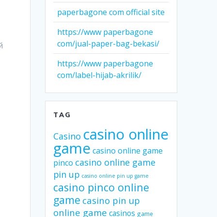
paperbagone com official site
https://www paperbagone
com/jual-paper-bag-bekasi/
й
https://www paperbagone
т
com/label-hijab-akrilik/
TAG
casino online
Casino
game
casino online game
casino online game
pinco
pin up
casino online pin up game
casino pinco online
game
casino pin up
online game
casinos
game