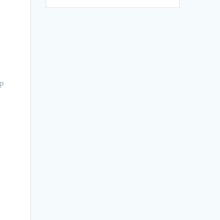
P
.
о