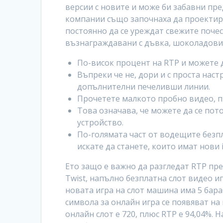
версии с новите и може би забавни пр
компании също започнаха да проектир
постоянно да се уреждат свежите почес
възнаграждавани с дъвка, шоколадови 
По-висок процент на RTP и можете 
Въпреки че не, дори и с проста нас
допълнителни печеливши линии.
Прочетете малкото пробно видео, 
Това означава, че можете да се по
устройство.
По-голямата част от водещите безп
искате да станете, които имат нови i
Ето защо е важно да разгледат RTP преди
Twist, напълно безплатна слот видео игр
новата игра на слот машина има 5 бара
символа за онлайн игра се появяват на
онлайн слот е 720, плюс RTP е 94,04%. 