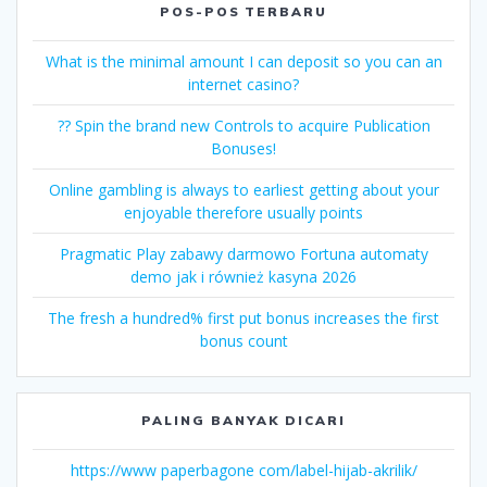
POS-POS TERBARU
What is the minimal amount I can deposit so you can an
internet casino?
?? Spin the brand new Controls to acquire Publication
Bonuses!
Online gambling is always to earliest getting about your
enjoyable therefore usually points
Pragmatic Play zabawy darmowo Fortuna automaty
demo jak i również kasyna 2026
The fresh a hundred% first put bonus increases the first
bonus count
PALING BANYAK DICARI
https://www paperbagone com/label-hijab-akrilik/