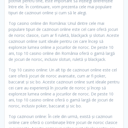
potrivit pentru tine, este important să înțelegi diferențele
între ele. În continuare, vom prezenta cele mai populare
tipuri de cazinouri online și cum să le alegi.
Top casino online din România: Unul dintre cele mai
populare tipuri de cazinouri online este cel care oferă jocuri
de noroc clasice, cum ar fi ruletă, blackjack și sloturi. Aceste
cazinouri online sunt ideale pentru cei care încep să
exploreze lumea online a jocurilor de noroc. De peste 10
ani, top 10 casino online din România oferă o gamă largă
de jocuri de noroc, inclusiv sloturi, ruletă și blackjack.
Top 10 casino online: Un alt tip de cazinouri online este cel
care oferă jocuri de noroc avansate, cum ar fi poker,
baccarat și sic bo. Aceste cazinouri online sunt ideale pentru
cei care au experiență în jocurile de noroc și încep să
exploreze lumea online a jocurilor de noroc. De peste 10
ani, top 10 casino online oferă o gamă largă de jocuri de
noroc, inclusiv poker, baccarat și sic bo.
Top cazinouri online: În cele din urmă, există și cazinouri
online care oferă o combinație între jocuri de noroc clasice