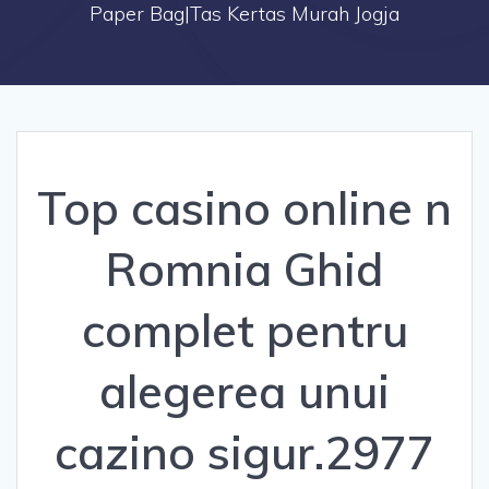
Paper Bag|Tas Kertas Murah Jogja
Top casino online n
Romnia Ghid
complet pentru
alegerea unui
cazino sigur.2977