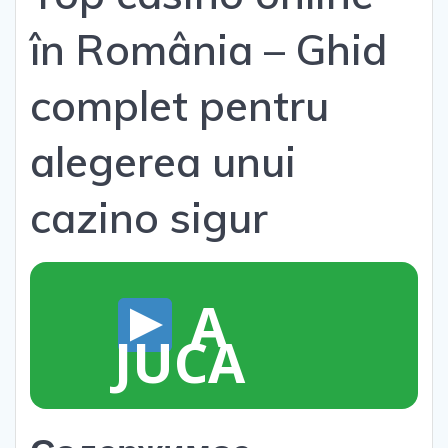
în România – Ghid
complet pentru
alegerea unui
cazino sigur
A
JUCA