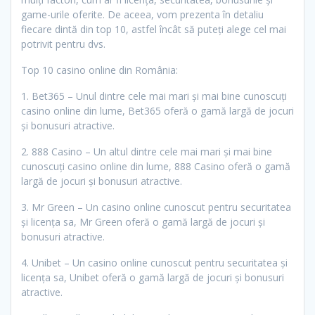
game-urile oferite. De aceea, vom prezenta în detaliu
fiecare dintă din top 10, astfel încât să puteți alege cel mai
potrivit pentru dvs.
Top 10 casino online din România:
1. Bet365 – Unul dintre cele mai mari și mai bine cunoscuți
casino online din lume, Bet365 oferă o gamă largă de jocuri
și bonusuri atractive.
2. 888 Casino – Un altul dintre cele mai mari și mai bine
cunoscuți casino online din lume, 888 Casino oferă o gamă
largă de jocuri și bonusuri atractive.
3. Mr Green – Un casino online cunoscut pentru securitatea
și licența sa, Mr Green oferă o gamă largă de jocuri și
bonusuri atractive.
4. Unibet – Un casino online cunoscut pentru securitatea și
licența sa, Unibet oferă o gamă largă de jocuri și bonusuri
atractive.