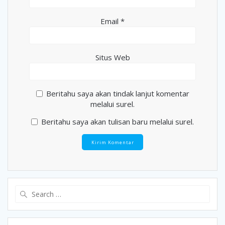
Email
*
Situs Web
Beritahu saya akan tindak lanjut komentar
melalui surel.
Beritahu saya akan tulisan baru melalui surel.
Search
for: