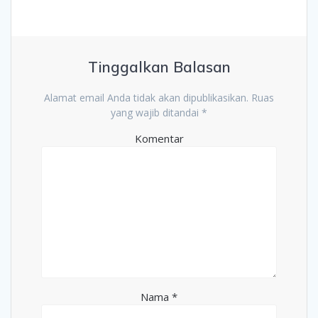
Tinggalkan Balasan
Alamat email Anda tidak akan dipublikasikan.
Ruas
yang wajib ditandai
*
Komentar
Nama
*