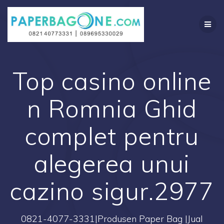
Skip
to
content
Top casino online
n Romnia Ghid
complet pentru
alegerea unui
cazino sigur.2977
0821-4077-3331|Produsen Paper Bag |Jual