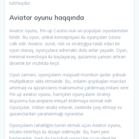
tutmuşdur.
Aviator oyunu haqqında
Aviator oyunu, Pin-up Casino-nun ən populyar oyunlarından
biridir. Bu oyun, unikal konsepsiyası ilə oyunçuları özünə
cəlb edir. Aviator, sürət, risk və strategiya tələb edən bir
oyun olaraq, oyunçulara adrenalin dolu anlar yaşadır. Oyun,
minimal investisiya ilə başlayaraq, qazanma şansını artıran
dinamik bir mühitdə keçir.
Oyun zamanı, oyunçuların məqsədi mümkün qədər yüksək
multiplikator əldə etməkdir. Bu, onların qoyduqları mərcləri
artırmaq və qazanclarını maksimuma çatdırmaq imkanı verir.
Pin up aviator oyunu, həmçinin oyunçuların strateji
düşünmə bacarıqlarını inkişaf etdirməyə kömək edir.
Oyunçular, riskləri analiz edərək, vaxtında çıxış etməyi və
qazanclardan yararlanmağı öyrənirlər.
Oyunçuların rahatlığını təmin etmək üçün Aviator oyunu,
intuitiv interfeys ilə dizayn edilmişdir. Bu, həm yeni
başlayanlar, həm də təcrübəli oyunçular üçün ideal bir