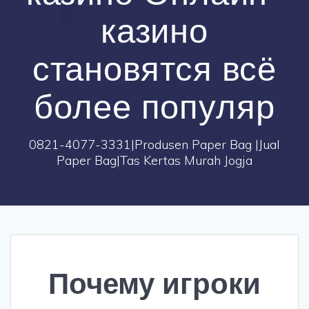
казино
становятся всё
более популяр
0821-4077-3331|Produsen Paper Bag |Jual
Paper Bag|Tas Kertas Murah Jogja
Почему игроки