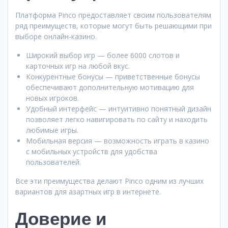
Платформа Pinco предоставляет своим пользователям
ряд преимуществ, которые могут быть решающими при
выборе онлайн-казино.
Широкий выбор игр — более 6000 слотов и
карточных игр на любой вкус.
Конкурентные бонусы — приветственные бонусы
обеспечивают дополнительную мотивацию для
новых игроков.
Удобный интерфейс — интуитивно понятный дизайн
позволяет легко навигировать по сайту и находить
любимые игры.
Мобильная версия — возможность играть в казино
с мобильных устройств для удобства
пользователей.
Все эти преимущества делают Pinco одним из лучших
вариантов для азартных игр в интернете.
Доверие и