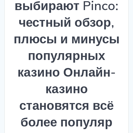
выбирают Pinco:
честный обзор,
плюсы и минусы
популярных
казино Онлайн-
казино
становятся всё
более популяр