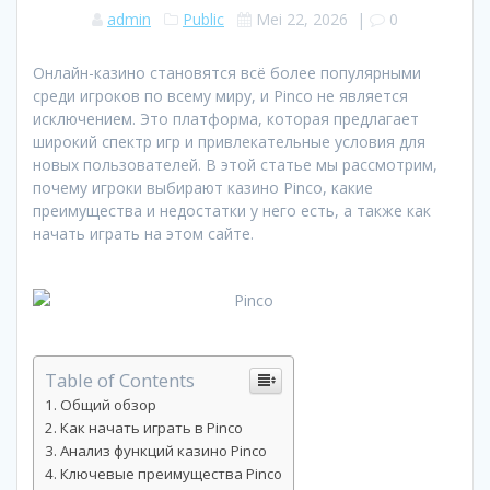
admin
Public
Mei 22, 2026
|
0
Онлайн-казино становятся всё более популярными
среди игроков по всему миру, и Pinco не является
исключением. Это платформа, которая предлагает
широкий спектр игр и привлекательные условия для
новых пользователей. В этой статье мы рассмотрим,
почему игроки выбирают казино Pinco, какие
преимущества и недостатки у него есть, а также как
начать играть на этом сайте.
Table of Contents
Общий обзор
Как начать играть в Pinco
Анализ функций казино Pinco
Ключевые преимущества Pinco