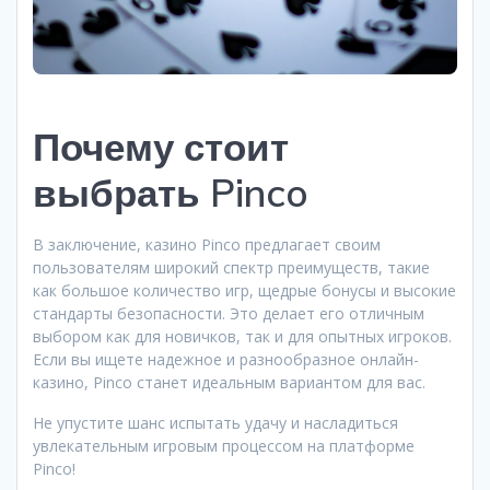
Почему стоит
выбрать Pinco
В заключение, казино Pinco предлагает своим
пользователям широкий спектр преимуществ, такие
как большое количество игр, щедрые бонусы и высокие
стандарты безопасности. Это делает его отличным
выбором как для новичков, так и для опытных игроков.
Если вы ищете надежное и разнообразное онлайн-
казино, Pinco станет идеальным вариантом для вас.
Не упустите шанс испытать удачу и насладиться
увлекательным игровым процессом на платформе
Pinco!