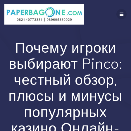
Skip
to
content
Почему игроки
выбирают Pinco:
честный обзор,
плюсы и минусы
популярных
казино Онлайн-