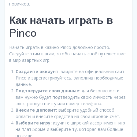
новичков.
Как начать играть в
Pinco
Начать играть в казино Pinco довольно просто.
Следуйте этим шагам, чтобы начать своё путешествие
в мир азартных игр:
Создайте аккаунт:
зайдите на официальный сайт
Pinco и зарегистрируйтесь, заполнив необходимые
данные.
Подтвердите свои данные:
для безопасности
вам нужно будет подтвердить свою личность через
электронную почту или номер телефона.
Внесите депозит:
выберите удобный способ
оплаты и внесите средства на свой игровой счёт.
Выберите игру:
изучите широкий ассортимент игр
на платформе и выберите ту, которая вам больше
по душе.