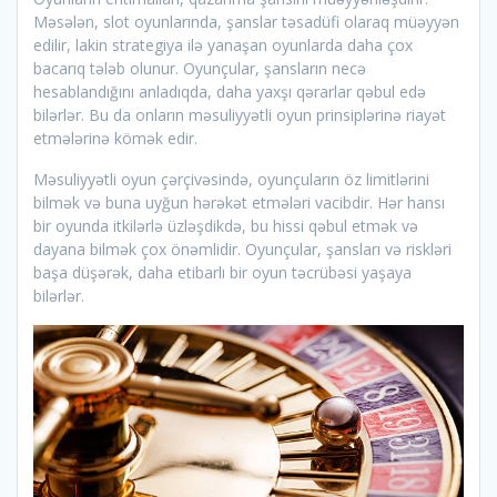
Məsələn, slot oyunlarında, şanslar təsadüfi olaraq müəyyən
edilir, lakin strategiya ilə yanaşan oyunlarda daha çox
bacarıq tələb olunur. Oyunçular, şansların necə
hesablandığını anladıqda, daha yaxşı qərarlar qəbul edə
bilərlər. Bu da onların məsuliyyətli oyun prinsiplərinə riayət
etmələrinə kömək edir.
Məsuliyyətli oyun çərçivəsində, oyunçuların öz limitlərini
bilmək və buna uyğun hərəkət etmələri vacibdir. Hər hansı
bir oyunda itkilərlə üzləşdikdə, bu hissi qəbul etmək və
dayana bilmək çox önəmlidir. Oyunçular, şansları və riskləri
başa düşərək, daha etibarlı bir oyun təcrübəsi yaşaya
bilərlər.