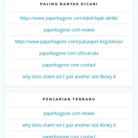
PALING BANYAK DICARI
https://www paperbagone com/label-hijab-akrilik/
paperbagone com review
https://www paperbagone com/jual-paper-bag-bekasi/
paperbagone com official site
paperbagone com contact
why slots charm isn t just another slot library it
PENCARIAN TERBARU
paperbagone com review
why slots charm isn t just another slot library it
paperbagone com contact