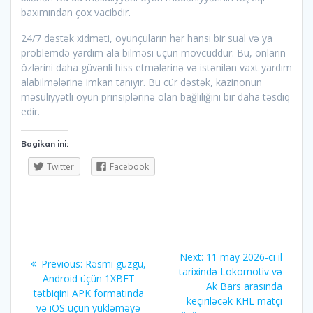
baxımından çox vacibdir.
24/7 dəstək xidməti, oyunçuların hər hansı bir sual və ya
problemdə yardım ala bilməsi üçün mövcuddur. Bu, onların
özlərini daha güvənli hiss etmələrinə və istənilən vaxt yardım
alabilmələrinə imkan tanıyır. Bu cür dəstək, kazinonun
məsuliyyətli oyun prinsiplərinə olan bağlılığını bir daha təsdiq
edir.
Bagikan ini:
Twitter
Facebook
Navigasi
Next
Next:
11 may 2026-cı il
Previous
Previous:
Rəsmi güzgü,
pos
post:
tarixində Lokomotiv və
post:
Android üçün 1XBET
Ak Bars arasında
tətbiqini APK formatında
keçiriləcək KHL matçı
və iOS üçün yükləməyə