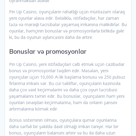
öyrənməkdən asılıdır.
Pin Up Casino, oyunçuların rahatlığı üçün müntəzəm olaraq
yeni oyunlar əlavə edir. Beləliklə, istifadəçilər, hər zaman
təzə və maraqlı təcrübələr yaşamaq imkanına malikdirlər. Bu
oyunlar, həmçinin bonuslar və promosyonlarla birlikdə gəlir
ki, bu da oyunun əyləncəsini daha da artırır.
Bonuslar və promosyonlar
Pin Up Casino, yeni istifadəçiləri cəlb etmək üçün cazibədar
bonus və promosyonlar təqdim edir. Məsələn, yeni
oyunçular üçün 10,000 ₼-lik başlama bonusu və 250 pulsuz
fırlanma imkanı var. Bu cür təkliflər, oyunçuların kazinoda
daha çox vaxt keçirmələrini və daha çox oyun təcrübəsi
yaşamalarını təmin edir. Bu bonuslar, oyunçuların həm yeni
oyunları sınaqdan keçirmələrinə, həm də onların şansını
artırmalarına kömək edir.
Bonus sisteminin olması, oyunçulara qumar oyunlarına
daha sərfəli bir şəkildə daxil olmağı imkan tanıyır. Hər bir
bonus, oyunçuların balansını artırır və bu da daha uzun