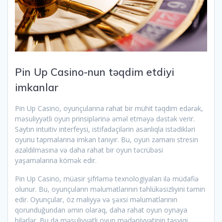
Pin Up Casino-nun təqdim etdiyi
imkanlar
Pin Up Casino, oyunçularına rahat bir mühit təqdim edərək,
məsuliyyətli oyun prinsiplərinə əməl etməyə dəstək verir.
Saytın intuitiv interfeysi, istifadəçilərin asanlıqla istədikləri
oyunu tapmalarına imkan tanıyır. Bu, oyun zamanı stresin
azaldılmasına və daha rahat bir oyun təcrübəsi
yaşamalarına kömək edir.
Pin Up Casino, müasir şifrləmə texnologiyaları ilə müdafiə
olunur. Bu, oyunçuların məlumatlarının təhlükəsizliyini təmin
edir. Oyunçular, öz maliyyə və şəxsi məlumatlarının
qorunduğundan əmin olaraq, daha rahat oyun oynaya
bilərlər. Bu da məsuliyyətli oyun mədəniyyətinin təşviqi