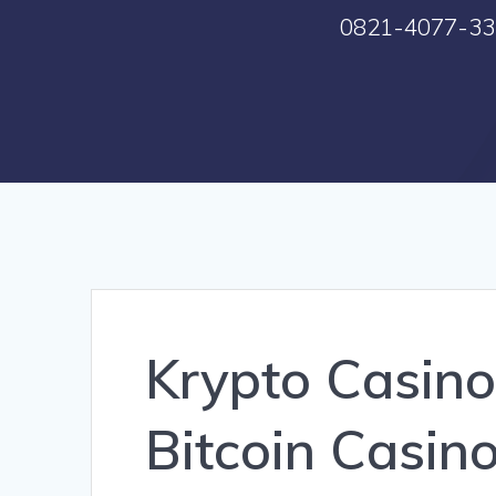
0821-4077-333
Krypto Casino
Bitcoin Casin