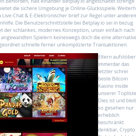
en Behörden, hält einander Betplay.io angeschaltet strenge
ietet die sichere Umgebung je Online-Glücksspiele. Weiterh
Live-Chat & E-Elektronischer brief zur Regel unter andere
hilfe. Die Benutzerschnittstelle bei Betplay.io sei in bezug
tet der schlankes, modernes Konzeption, unser einfach nach
t angewandten Spielern keineswegs doch die eine alternativ
rgeordnet schnelle ferner unkomplizierte Transaktionen.
Eltern aufstöbe
immerdar das
letzter schrei
beste Bitcoin
Kasino inside
unserer Topliste
Dies ist und blei
so gesehen nur
erheblich
beschränkt
denkbar, Crypto 