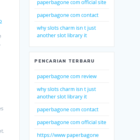
paperbagone com official site
paperbagone com contact
o
why slots charm isn t just
another slot library it
e
.
PENCARIAN TERBARU
paperbagone com review
why slots charm isn t just
another slot library it
es
paperbagone com contact
paperbagone com official site
t.
https://www paperbagone