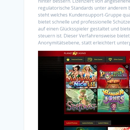
hinter bessern. Lizenziert von angesehen
regulatorische Standards unter anderem b
steht welches Kundensupport-Gruppe qua 
bietet schnelle und professionelle Schützen
auf einen Glücksspieler gestaltet und bie
steuern ist. Dieser Verfahrensweise biete
Anonymitätsebene, statt erleichtert unte