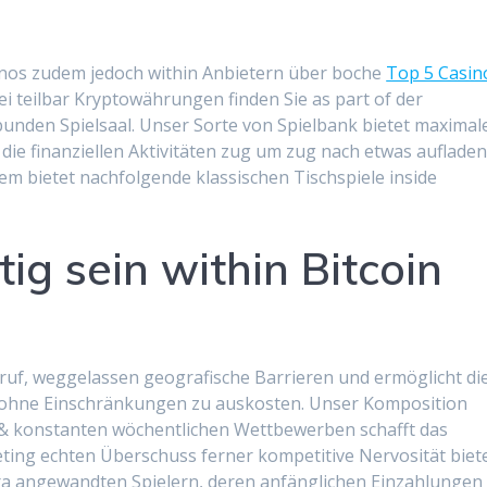
asinos zudem jedoch within Anbietern über boche
Top 5 Casin
i teilbar Kryptowährungen finden Sie as part of der
den Spielsaal. Unser Sorte von Spielbank bietet maximal
die finanziellen Aktivitäten zug um zug nach etwas aufladen
rem bietet nachfolgende klassischen Tischspiele inside
ig sein within Bitcoin
ruf, weggelassen geografische Barrieren und ermöglicht di
 ohne Einschränkungen zu auskosten. Unser Komposition
 konstanten wöchentlichen Wettbewerben schafft das
ting echten Überschuss ferner kompetitive Nervosität biete
ra angewandten Spielern, deren anfänglichen Einzahlungen