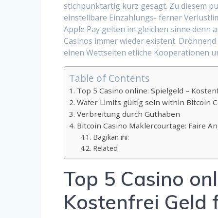
stichpunktartig kurz gesagt. Zu diesem p
einstellbare Einzahlungs- ferner Verlustli
Apple Pay gelten im gleichen sinne denn
Casinos immer wieder existent.
Dröhnend B
einen Wettseiten etliche Kooperationen u
Table of Contents
Top 5 Casino online: Spielgeld – Koste
Wafer Limits gültig sein within Bitcoin 
Verbreitung durch Guthaben
Bitcoin Casino Maklercourtage: Faire A
Bagikan ini:
Related
Top 5 Casino onl
Kostenfrei Geld 