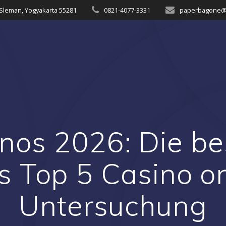
 Sleman, Yogyakarta 55281
0821-4077-3331
paperbagone@
nos 2026: Die be
s Top 5 Casino on
Untersuchung