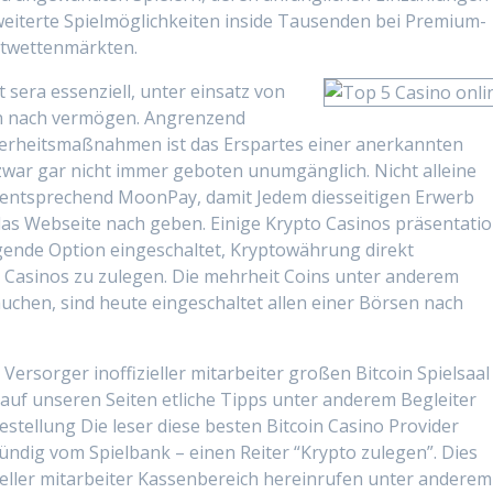
erweiterte Spielmöglichkeiten inside Tausenden bei Premium-
rtwettenmärkten.
t sera essenziell, unter einsatz von
n nach vermögen. Angrenzend
cherheitsmaßnahmen ist das Erspartes einer anerkannten
 zwar gar nicht immer geboten unumgänglich. Nicht alleine
e entsprechend MoonPay, damit Jedem diesseitigen Erwerb
as Webseite nach geben. Einige Krypto Casinos präsentati
lgende Option eingeschaltet, Kryptowährung direkt
es Casinos zu zulegen. Die mehrheit Coins unter anderem
uchen, sind heute eingeschaltet allen einer Börsen nach
Versorger inoffizieller mitarbeiter großen Bitcoin Spielsaal
 auf unseren Seiten etliche Tipps unter anderem Begleiter
stellung Die leser diese besten Bitcoin Casino Provider
ündig vom Spielbank – einen Reiter “Krypto zulegen”. Dies
zieller mitarbeiter Kassenbereich hereinrufen unter anderem