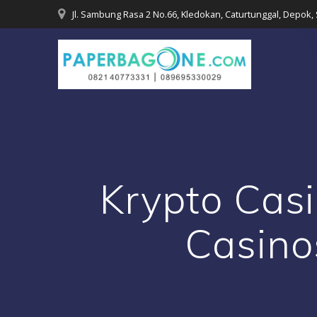
Skip
Jl. Sambung Rasa 2 No.66, Kledokan, Caturtunggal, Depok,
to
content
Krypto Casi
Casino