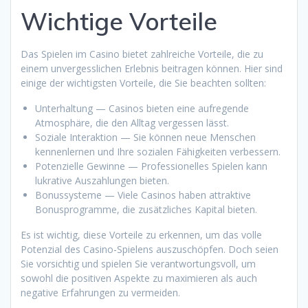
Wichtige Vorteile
Das Spielen im Casino bietet zahlreiche Vorteile, die zu
einem unvergesslichen Erlebnis beitragen können. Hier sind
einige der wichtigsten Vorteile, die Sie beachten sollten:
Unterhaltung — Casinos bieten eine aufregende
Atmosphäre, die den Alltag vergessen lässt.
Soziale Interaktion — Sie können neue Menschen
kennenlernen und Ihre sozialen Fähigkeiten verbessern.
Potenzielle Gewinne — Professionelles Spielen kann
lukrative Auszahlungen bieten.
Bonussysteme — Viele Casinos haben attraktive
Bonusprogramme, die zusätzliches Kapital bieten.
Es ist wichtig, diese Vorteile zu erkennen, um das volle
Potenzial des Casino-Spielens auszuschöpfen. Doch seien
Sie vorsichtig und spielen Sie verantwortungsvoll, um
sowohl die positiven Aspekte zu maximieren als auch
negative Erfahrungen zu vermeiden.