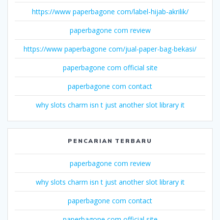
https://www paperbagone com/label-hijab-akrilik/
paperbagone com review
https://www paperbagone com/jual-paper-bag-bekasi/
paperbagone com official site
paperbagone com contact
why slots charm isn t just another slot library it
PENCARIAN TERBARU
paperbagone com review
why slots charm isn t just another slot library it
paperbagone com contact
paperbagone com official site