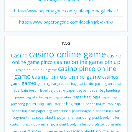
https://www paperbagone com/jual-paper-bag-bekasi/
https://www paperbagone com/label-hijab-akrilik/
TAG
casino online game
Casino
casino
casino online game pin up
online game pinco
casino pinco online
casino online pin up game
game
casino pin up online game
casinos
games
gaming
game
harga paper bag
jual kardus packing terdekat
label baju bordir
label baju distro
paper bag bali
paper bag bandung
paper bag jogja
paper bag jakarta
paper bag jember
paper bag
paper bag kado
paper bag murah
jombang
paper bag murah jogja
paper bag nike
paper bag pernikahan
paper bag solo
paper bag ultah
payment methods
plastik polymailer bandung
plastik polymailer
custom
plastik polymailer jogja
plastik polymailer solo
plastik polymailer
play
sablon plastik polymailer
terdekat
produsen paper bag
tas