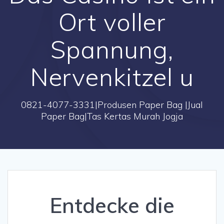
Ort voller
Spannung,
Nervenkitzel u
0821-4077-3331|Produsen Paper Bag |Jual
Paper Bag|Tas Kertas Murah Jogja
Entdecke die