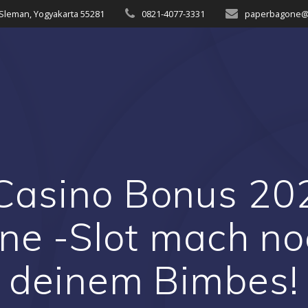
 Sleman, Yogyakarta 55281
0821-4077-3331
paperbagone@
asino Bonus 202
ine -Slot mach no
deinem Bimbes!