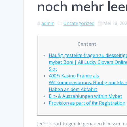
noch mehr lee
admin
Uncategorized
Mei 18, 20
Content
Häufig gestellte fragen zu diesseitig
mybet Boni | All Lucky Clovers Onlin
Slot
400% Kasino Prämie als
Willkommensbonus: Häufig nur klei
Haben an dem Abfahrt
Ein- & Auszahlungen within Mybet
Provision as part of ihr Registration
Jedoch nachfolgende genauen Finessen man