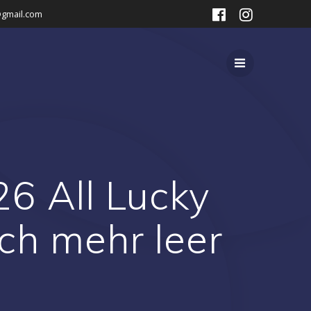
gmail.com
6 All Lucky
ch mehr leer