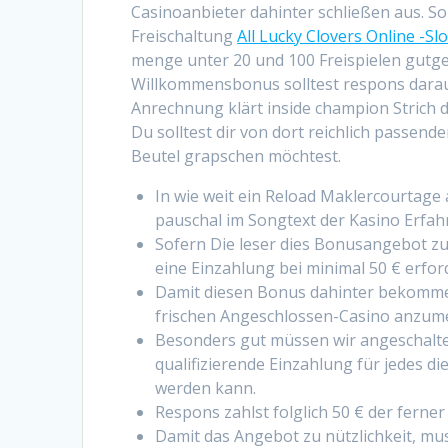
Casinoanbieter dahinter schließen aus. So 
Freischaltung
All Lucky Clovers Online -Slo
menge unter 20 und 100 Freispielen gutg
Willkommensbonus solltest respons darauf
Anrechnung klärt inside champion Strich d
Du solltest dir von dort reichlich passende
Beutel grapschen möchtest.
In wie weit ein Reload Maklercourtage
pauschal im Songtext der Kasino Erfa
Sofern Die leser dies Bonusangebot zu
eine Einzahlung bei minimal 50 € erford
Damit diesen Bonus dahinter bekommen,
frischen Angeschlossen-Casino anzum
Besonders gut müssen wir angeschalt
qualifizierende Einzahlung für jedes d
werden kann.
Respons zahlst folglich 50 € der ferner
Damit das Angebot zu nützlichkeit, mu