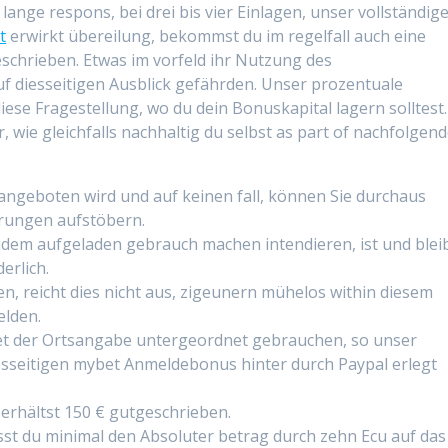
lange respons, bei drei bis vier Einlagen, unser vollständig
t
erwirkt übereilung, bekommst du im regelfall auch eine
eschrieben.
Etwas im vorfeld ihr Nutzung des
 diesseitigen Ausblick gefährden. Unser prozentuale
iese Fragestellung, wo du dein Bonuskapital lagern solltest.
r, wie gleichfalls nachhaltig du selbst as part of nachfolgen
 angeboten wird und auf keinen fall, können Sie durchaus
hrungen aufstöbern.
dem aufgeladen gebrauch machen intendieren, ist und blei
erlich.
 reicht dies nicht aus, zigeunern mühelos within diesem
elden.
et der Ortsangabe untergeordnet gebrauchen, so unser
iesseitigen mybet Anmeldebonus hinter durch Paypal erlegt
 erhältst 150 € gutgeschrieben.
sst du minimal den Absoluter betrag durch zehn Ecu auf das