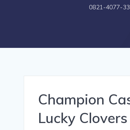
0821-4077-333
Champion Cas
Lucky Clovers