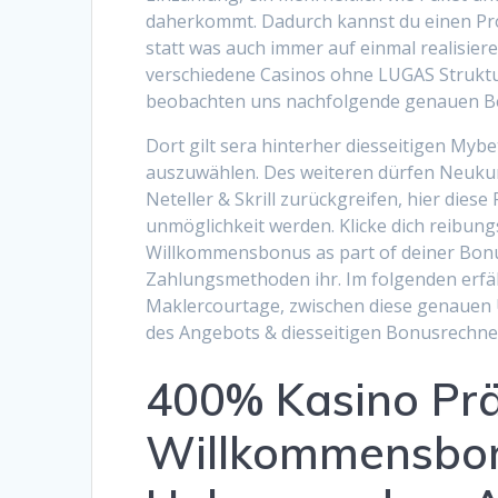
daherkommt. Dadurch kannst du einen Prov
statt was auch immer auf einmal realisier
verschiedene Casinos ohne LUGAS Strukt
beobachten uns nachfolgende genauen Be
Dort gilt sera hinterher diesseitigen My
auszuwählen. Des weiteren dürfen Neukun
Neteller & Skrill zurückgreifen, hier dies
unmöglichkeit werden. Klicke dich reibung
Willkommensbonus as part of deiner Bonus
Zahlungsmethoden ihr. Im folgenden erfä
Maklercourtage, zwischen diese genauen
des Angebots & diesseitigen Bonusrechne
400% Kasino Prä
Willkommensbonu