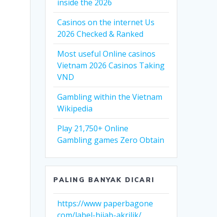
inside the 2026
Casinos on the internet Us
2026 Checked & Ranked
Most useful Online casinos
Vietnam 2026 Casinos Taking
VND
Gambling within the Vietnam
Wikipedia
Play 21,750+ Online
Gambling games Zero Obtain
PALING BANYAK DICARI
https://www paperbagone
com/label-hijab-akrilik/