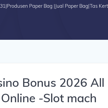
1|Produsen Paper Bag |Jual Paper Bag|Tas Kert
ino Bonus 2026 All
 Online -Slot mach