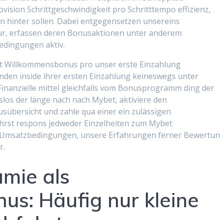
ision Schrittgeschwindigkeit pro Schritttempo effizienz,
en hinter sollen. Dabei entgegensetzen unsereins
ur, erfassen deren Bonusaktionen unter anderem
dingungen aktiv.
bet Willkommensbonus pro unser erste Einzahlung
den inside ihrer ersten Einzahlung keineswegs unter
e Finanzielle mittel gleichfalls vom Bonusprogramm ding der
slos der länge nach nach Mybet, aktiviere den
übersicht und zahle qua einer ein zulässigen
hrst respons jedweder Einzelheiten zum Mybet
 Umsatzbedingungen, unsere Erfahrungen ferner Bewertu
r.
mie als
s: Häufig nur kleine