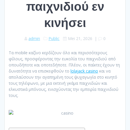
παιχνιδιού εν
κινήσει
admin
Public
Mei 21, 2026
|
0
Τα mobile καζίνο κερδίζουν όλο και περισσότερους
φίλους, προσφέροντας την ευκολία του παιχνιδιού από
οπουδήποτε και οποτεδήποτε. Πλέον, οι παίκτες έχουν τη
δυνατότητα να επισκεφθούν το
lolajack casino
και να
απολαύσουν την αγαπημένη τους ψυχαγωγία στο κινητό
τους τηλέφωνο, με μια εκτενή γκάμα παιχνιδιών και
ελκυστικά μπόνους, ενισχύοντας την εμπειρία παιχνιδιού
τους.