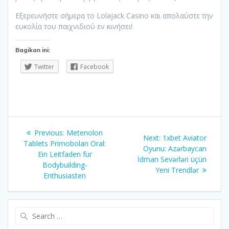
Εξερευνήστε σήμερα το Lolajack Casino και απολαύστε την
ευκολία του παιχνιδιού εν κινήσει!
Bagikan ini:
Twitter
Facebook
Navigasi
Previous
Previous:
Metenolon
Next
Next:
1xbet Aviator
pos
post:
Tablets Primobolan Oral:
post:
Oyunu: Azərbaycan
Ein Leitfaden für
İdman Sevərləri üçün
Bodybuilding-
Yeni Trendlər
Enthusiasten
Search
for: