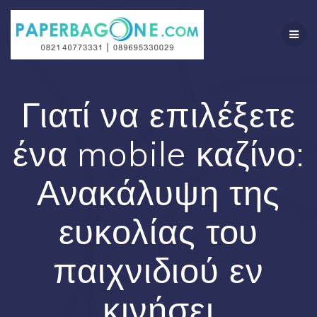
Skip
to
content
Γιατί να επιλέξετε
ένα mobile καζίνο:
Ανακάλυψη της
ευκολίας του
παιχνιδιού εν
κινήσει