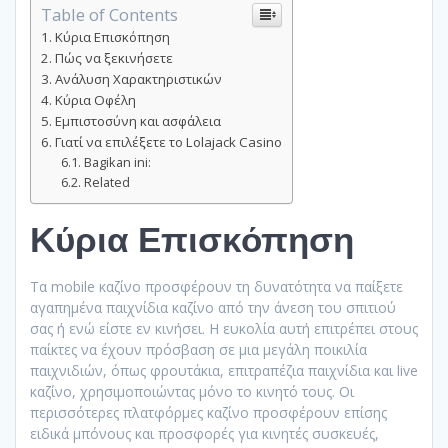
Table of Contents
Κύρια Επισκόπηση
Πώς να ξεκινήσετε
Ανάλυση Χαρακτηριστικών
Κύρια Οφέλη
Εμπιστοσύνη και ασφάλεια
Γιατί να επιλέξετε το Lolajack Casino
Bagikan ini:
Related
Κύρια Επισκόπηση
Τα mobile καζίνο προσφέρουν τη δυνατότητα να παίξετε
αγαπημένα παιχνίδια καζίνο από την άνεση του σπιτιού
σας ή ενώ είστε εν κινήσει. Η ευκολία αυτή επιτρέπει στους
παίκτες να έχουν πρόσβαση σε μια μεγάλη ποικιλία
παιχνιδιών, όπως φρουτάκια, επιτραπέζια παιχνίδια και live
καζίνο, χρησιμοποιώντας μόνο το κινητό τους. Οι
περισσότερες πλατφόρμες καζίνο προσφέρουν επίσης
ειδικά μπόνους και προσφορές για κινητές συσκευές,