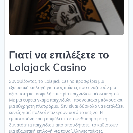
Γιατί να επιλέξετε το
Lolajack Casino
Συνοψίζοντας, το Lolajack Casino προσφέρει μια
εξαιρετική επιλογή για τους παίκτες που αναζητούν μια
αξιόπιστη και ασφαλή εμπειρία παιχνιδιού μέσω κινητού.
Με μια ευρεία γκάμα παιχνιδιών, προνομιακά μπόνους και
μια εύχρηστη πλατφόρμα, δεν είναι δύσκολο να καταλάβει
κανείς γιατί πολλοί επιλέγουν αυτό το καζίνο. Η
εμπιστοσύνη και η ασφάλεια, σε συνδυασμό με τη
δυνατότητα παιχνιδιού από οπουδήποτε, το καθιστούν
μια εξαιρετική επιλογή για τους Έλληνες παίκτες.