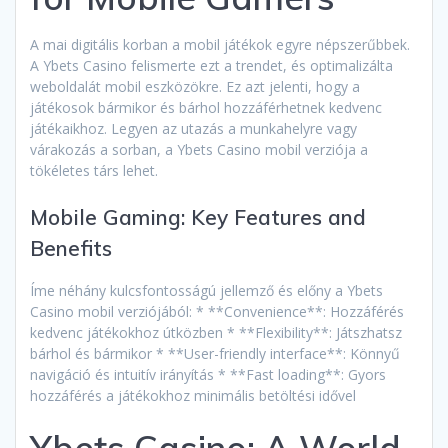
A mai digitális korban a mobil játékok egyre népszerűbbek.
A Ybets Casino felismerte ezt a trendet, és optimalizálta
weboldalát mobil eszközökre. Ez azt jelenti, hogy a
játékosok bármikor és bárhol hozzáférhetnek kedvenc
játékaikhoz. Legyen az utazás a munkahelyre vagy
várakozás a sorban, a Ybets Casino mobil verziója a
tökéletes társ lehet.
Mobile Gaming: Key Features and
Benefits
Íme néhány kulcsfontosságú jellemző és előny a Ybets
Casino mobil verziójából: * **Convenience**: Hozzáférés
kedvenc játékokhoz útközben * **Flexibility**: Játszhatsz
bárhol és bármikor * **User-friendly interface**: Könnyű
navigáció és intuitív irányítás * **Fast loading**: Gyors
hozzáférés a játékokhoz minimális betöltési idővel
Ybets Casino: A World