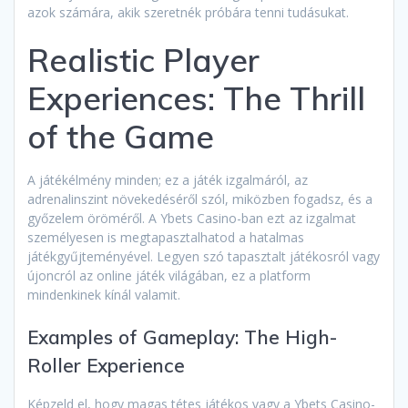
azok számára, akik szeretnék próbára tenni tudásukat.
Realistic Player
Experiences: The Thrill
of the Game
A játékélmény minden; ez a játék izgalmáról, az
adrenalinszint növekedéséről szól, miközben fogadsz, és a
győzelem öröméről. A Ybets Casino-ban ezt az izgalmat
személyesen is megtapasztalhatod a hatalmas
játékgyűjteményével. Legyen szó tapasztalt játékosról vagy
újoncról az online játék világában, ez a platform
mindenkinek kínál valamit.
Examples of Gameplay: The High-
Roller Experience
Képzeld el, hogy magas tétes játékos vagy a Ybets Casino-