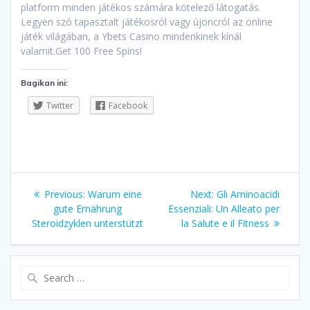
platform minden játékos számára kötelező látogatás.
Legyen szó tapasztalt játékosról vagy újoncról az online
játék világában, a Ybets Casino mindenkinek kínál
valamit.Get 100 Free Spins!
Bagikan ini:
Twitter
Facebook
Navigasi
Previous
Next
Previous:
Warum eine
Next:
Gli Aminoacidi
pos
post:
post:
gute Ernährung
Essenziali: Un Alleato per
Steroidzyklen unterstützt
la Salute e il Fitness
Search
for: