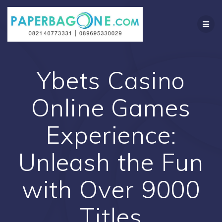
Skip
to
content
Ybets Casino
Online Games
Experience:
Unleash the Fun
with Over 9000
Titles