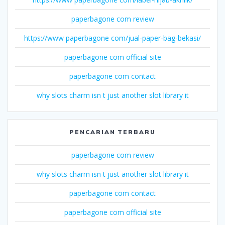
paperbagone com review
https://www paperbagone com/jual-paper-bag-bekasi/
paperbagone com official site
paperbagone com contact
why slots charm isn t just another slot library it
PENCARIAN TERBARU
paperbagone com review
why slots charm isn t just another slot library it
paperbagone com contact
paperbagone com official site