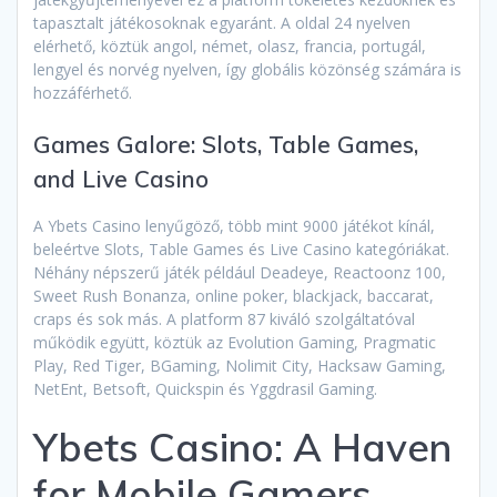
tapasztalt játékosoknak egyaránt. A oldal 24 nyelven
elérhető, köztük angol, német, olasz, francia, portugál,
lengyel és norvég nyelven, így globális közönség számára is
hozzáférhető.
Games Galore: Slots, Table Games,
and Live Casino
A Ybets Casino lenyűgöző, több mint 9000 játékot kínál,
beleértve Slots, Table Games és Live Casino kategóriákat.
Néhány népszerű játék például Deadeye, Reactoonz 100,
Sweet Rush Bonanza, online poker, blackjack, baccarat,
craps és sok más. A platform 87 kiváló szolgáltatóval
működik együtt, köztük az Evolution Gaming, Pragmatic
Play, Red Tiger, BGaming, Nolimit City, Hacksaw Gaming,
NetEnt, Betsoft, Quickspin és Yggdrasil Gaming.
Ybets Casino: A Haven
for Mobile Gamers