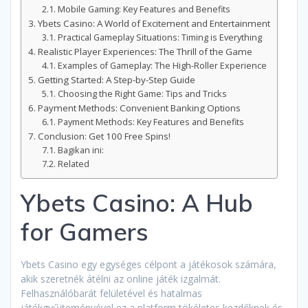
Mobile Gaming: Key Features and Benefits
Ybets Casino: A World of Excitement and Entertainment
Practical Gameplay Situations: Timing is Everything
Realistic Player Experiences: The Thrill of the Game
Examples of Gameplay: The High-Roller Experience
Getting Started: A Step-by-Step Guide
Choosing the Right Game: Tips and Tricks
Payment Methods: Convenient Banking Options
Payment Methods: Key Features and Benefits
Conclusion: Get 100 Free Spins!
Bagikan ini:
Related
Ybets Casino: A Hub
for Gamers
Ybets Casino egy egységes célpont a játékosok számára,
akik szeretnék átélni az online játék izgalmát.
Felhasználóbarát felületével és hatalmas
játékgyűjteményével ez a platform tökéletes kezdőknek és