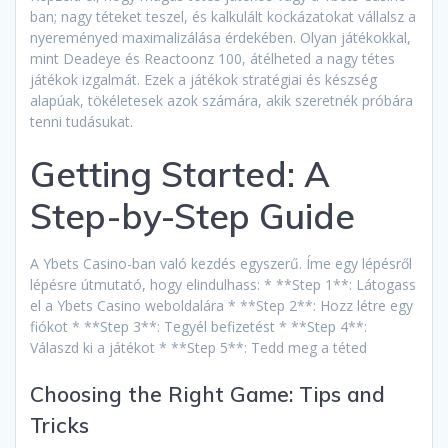
ban; nagy téteket teszel, és kalkulált kockázatokat vállalsz a
nyereményed maximalizálása érdekében. Olyan játékokkal,
mint Deadeye és Reactoonz 100, átélheted a nagy tétes
játékok izgalmát. Ezek a játékok stratégiai és készség
alapúak, tökéletesek azok számára, akik szeretnék próbára
tenni tudásukat.
Getting Started: A
Step-by-Step Guide
A Ybets Casino-ban való kezdés egyszerű. Íme egy lépésről
lépésre útmutató, hogy elindulhass: * **Step 1**: Látogass
el a Ybets Casino weboldalára * **Step 2**: Hozz létre egy
fiókot * **Step 3**: Tegyél befizetést * **Step 4**:
Válaszd ki a játékot * **Step 5**: Tedd meg a téted
Choosing the Right Game: Tips and
Tricks