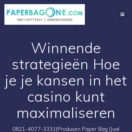
Skip
to
content
Winnende
strategieën Hoe
je je kansen in het
casino kunt
maximaliseren
0821-4077-3331|Produsen Paper Bag |Jual