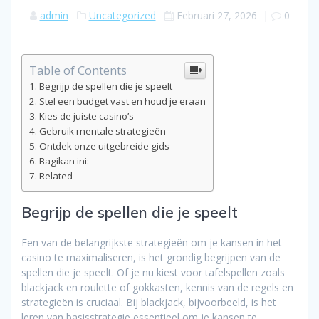
admin
Uncategorized
Februari 27, 2026
|
0
Table of Contents
Begrijp de spellen die je speelt
Stel een budget vast en houd je eraan
Kies de juiste casino’s
Gebruik mentale strategieën
Ontdek onze uitgebreide gids
Bagikan ini:
Related
Begrijp de spellen die je speelt
Een van de belangrijkste strategieën om je kansen in het
casino te maximaliseren, is het grondig begrijpen van de
spellen die je speelt. Of je nu kiest voor tafelspellen zoals
blackjack en roulette of gokkasten, kennis van de regels en
strategieën is cruciaal. Bij blackjack, bijvoorbeeld, is het
leren van basisstrategie essentieel om je kansen te