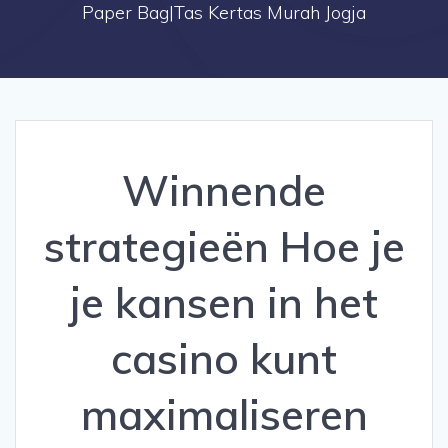
Paper Bag|Tas Kertas Murah Jogja
Winnende
strategieën Hoe je
je kansen in het
casino kunt
maximaliseren