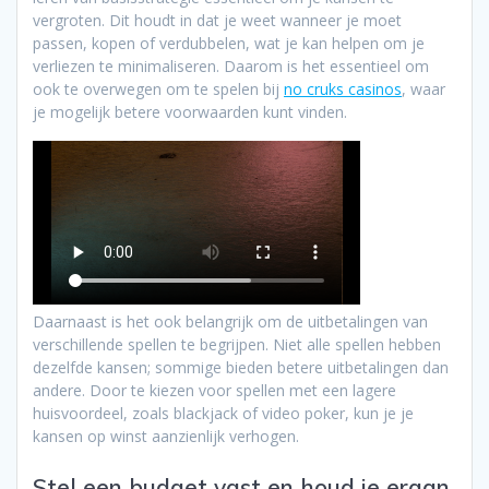
vergroten. Dit houdt in dat je weet wanneer je moet
passen, kopen of verdubbelen, wat je kan helpen om je
verliezen te minimaliseren. Daarom is het essentieel om
ook te overwegen om te spelen bij
no cruks casinos
, waar
je mogelijk betere voorwaarden kunt vinden.
Daarnaast is het ook belangrijk om de uitbetalingen van
verschillende spellen te begrijpen. Niet alle spellen hebben
dezelfde kansen; sommige bieden betere uitbetalingen dan
andere. Door te kiezen voor spellen met een lagere
huisvoordeel, zoals blackjack of video poker, kun je je
kansen op winst aanzienlijk verhogen.
Stel een budget vast en houd je eraan