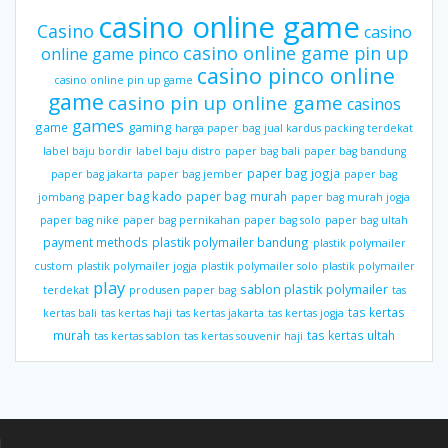
casino online game
Casino
casino
casino online game pin up
online game pinco
casino pinco online
casino online pin up game
game
casino pin up online game
casinos
games
gaming
game
harga paper bag
jual kardus packing terdekat
label baju bordir
label baju distro
paper bag bali
paper bag bandung
paper bag jogja
paper bag jakarta
paper bag jember
paper bag
paper bag kado
paper bag murah
jombang
paper bag murah jogja
paper bag nike
paper bag pernikahan
paper bag solo
paper bag ultah
payment methods
plastik polymailer bandung
plastik polymailer
custom
plastik polymailer jogja
plastik polymailer solo
plastik polymailer
play
sablon plastik polymailer
terdekat
produsen paper bag
tas
tas kertas
kertas bali
tas kertas haji
tas kertas jakarta
tas kertas jogja
murah
tas kertas ultah
tas kertas sablon
tas kertas souvenir haji