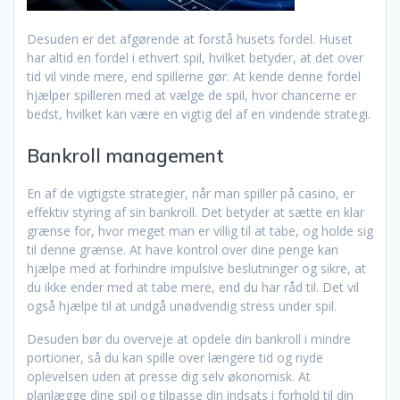
Desuden er det afgørende at forstå husets fordel. Huset
har altid en fordel i ethvert spil, hvilket betyder, at det over
tid vil vinde mere, end spillerne gør. At kende denne fordel
hjælper spilleren med at vælge de spil, hvor chancerne er
bedst, hvilket kan være en vigtig del af en vindende strategi.
Bankroll management
En af de vigtigste strategier, når man spiller på casino, er
effektiv styring af sin bankroll. Det betyder at sætte en klar
grænse for, hvor meget man er villig til at tabe, og holde sig
til denne grænse. At have kontrol over dine penge kan
hjælpe med at forhindre impulsive beslutninger og sikre, at
du ikke ender med at tabe mere, end du har råd til. Det vil
også hjælpe til at undgå unødvendig stress under spil.
Desuden bør du overveje at opdele din bankroll i mindre
portioner, så du kan spille over længere tid og nyde
oplevelsen uden at presse dig selv økonomisk. At
planlægge dine spil og tilpasse din indsats i forhold til din