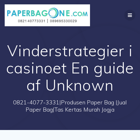
Skip
to
content
Vinderstrategier i
casinoet En guide
af Unknown
0821-4077-3331|Produsen Paper Bag |Jual
Paper Bag|Tas Kertas Murah Jogja