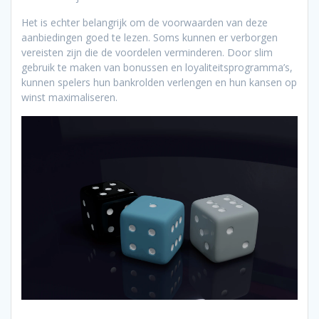
Het is echter belangrijk om de voorwaarden van deze
aanbiedingen goed te lezen. Soms kunnen er verborgen
vereisten zijn die de voordelen verminderen. Door slim
gebruik te maken van bonussen en loyaliteitsprogramma’s,
kunnen spelers hun bankrolden verlengen en hun kansen op
winst maximaliseren.