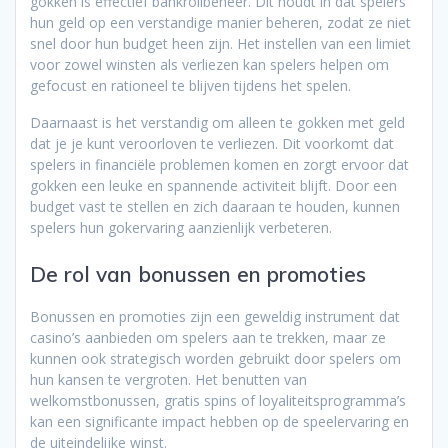
gokken is effectief bankrollbeheer. Dit houdt in dat spelers
hun geld op een verstandige manier beheren, zodat ze niet
snel door hun budget heen zijn. Het instellen van een limiet
voor zowel winsten als verliezen kan spelers helpen om
gefocust en rationeel te blijven tijdens het spelen.
Daarnaast is het verstandig om alleen te gokken met geld
dat je je kunt veroorloven te verliezen. Dit voorkomt dat
spelers in financiële problemen komen en zorgt ervoor dat
gokken een leuke en spannende activiteit blijft. Door een
budget vast te stellen en zich daaraan te houden, kunnen
spelers hun gokervaring aanzienlijk verbeteren.
De rol van bonussen en promoties
Bonussen en promoties zijn een geweldig instrument dat
casino’s aanbieden om spelers aan te trekken, maar ze
kunnen ook strategisch worden gebruikt door spelers om
hun kansen te vergroten. Het benutten van
welkomstbonussen, gratis spins of loyaliteitsprogramma’s
kan een significante impact hebben op de speelervaring en
de uiteindelijke winst.