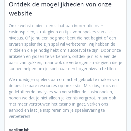
Ontdek de mogelijkheden van onze
website
Onze website biedt een schat aan informatie over
casinospellen, strategieën en tips voor spelers van alle
niveaus. Of je nu een beginner bent die net begint of een
ervaren speler die zijn spel wil verbeteren, wij hebben de
middelen die je nodig hebt om succesvol te zijn. Door onze
artikelen en gidsen te verkennen, ontdek je niet alleen de
basis van gokken, maar ook de verborgen strategieën die je
kunnen helpen om je spel naar een hoger niveau te tillen.
We moedigen spelers aan om actief gebruik te maken van
de beschikbare resources op onze site. Met tips, trucs en
gedetailleerde analyses van verschillende casinospelen,
hopen we dat je niet alleen je kennis vergroot, maar ook
met meer vertrouwen het casino in gaat. Verken ons
aanbod en laat je inspireren om je speelervaring te
verbeteren!
Bagikan ini: