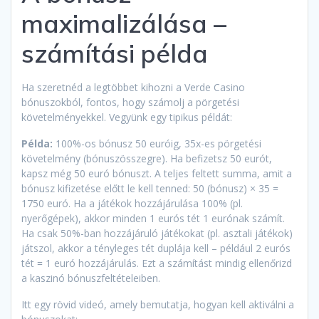
maximalizálása –
számítási példa
Ha szeretnéd a legtöbbet kihozni a Verde Casino
bónuszokból, fontos, hogy számolj a pörgetési
követelményekkel. Vegyünk egy tipikus példát:
Példa:
100%-os bónusz 50 euróig, 35x-es pörgetési
követelmény (bónuszösszegre). Ha befizetsz 50 eurót,
kapsz még 50 euró bónuszt. A teljes feltett summa, amit a
bónusz kifizetése előtt le kell tenned: 50 (bónusz) × 35 =
1750 euró. Ha a játékok hozzájárulása 100% (pl.
nyerőgépek), akkor minden 1 eurós tét 1 eurónak számít.
Ha csak 50%-ban hozzájáruló játékokat (pl. asztali játékok)
játszol, akkor a tényleges tét duplája kell – például 2 eurós
tét = 1 euró hozzájárulás. Ezt a számítást mindig ellenőrizd
a kaszinó bónuszfeltételeiben.
Itt egy rövid videó, amely bemutatja, hogyan kell aktiválni a