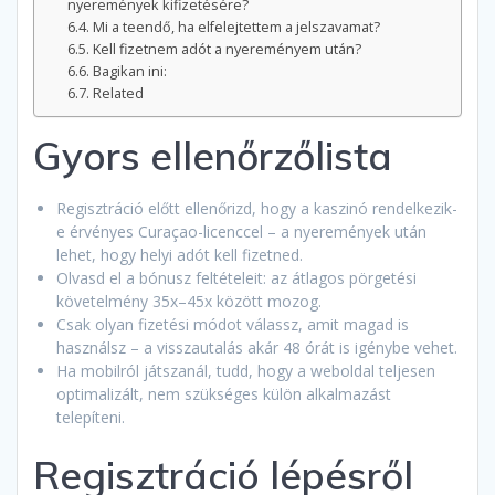
nyeremények kifizetésére?
Mi a teendő, ha elfelejtettem a jelszavamat?
Kell fizetnem adót a nyereményem után?
Bagikan ini:
Related
Gyors ellenőrzőlista
Regisztráció előtt ellenőrizd, hogy a kaszinó rendelkezik-
e érvényes Curaçao-licenccel – a nyeremények után
lehet, hogy helyi adót kell fizetned.
Olvasd el a bónusz feltételeit: az átlagos pörgetési
követelmény 35x–45x között mozog.
Csak olyan fizetési módot válassz, amit magad is
használsz – a visszautalás akár 48 órát is igénybe vehet.
Ha mobilról játszanál, tudd, hogy a weboldal teljesen
optimalizált, nem szükséges külön alkalmazást
telepíteni.
Regisztráció lépésről