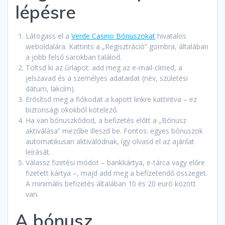
lépésre
Látogass el a
Verde Casino Bónuszokat
hivatalos
weboldalára. Kattints a „Regisztráció” gombra, általában
a jobb felső sarokban találod.
Töltsd ki az űrlapot: add meg az e-mail-címed, a
jelszavad és a személyes adataidat (név, születési
dátum, lakcím).
Erősítsd meg a fiókodat a kapott linkre kattintva – ez
biztonsági okokból kötelező.
Ha van bónuszkódod, a befizetés előtt a „Bónusz
aktiválása” mezőbe illeszd be. Fontos: egyes bónuszok
automatikusan aktiválódnak, így olvasd el az ajánlat
leírását.
Válassz fizetési módot – bankkártya, e-tárca vagy előre
fizetett kártya –, majd add meg a befizetendő összeget.
A minimális befizetés általában 10 és 20 euró között
van.
A bónusz