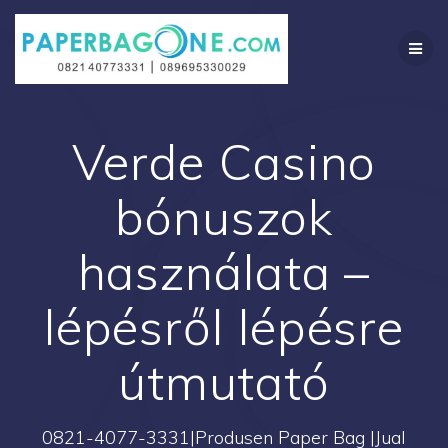
Skip
to
content
Verde Casino
bónuszok
használata –
lépésről lépésre
útmutató
0821-4077-3331|Produsen Paper Bag |Jual