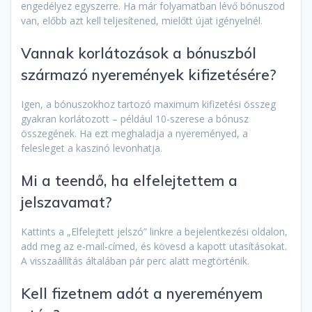
engedélyez egyszerre. Ha már folyamatban lévő bónuszod
van, előbb azt kell teljesítened, mielőtt újat igényelnél.
Vannak korlátozások a bónuszból
származó nyeremények kifizetésére?
Igen, a bónuszokhoz tartozó maximum kifizetési összeg
gyakran korlátozott – például 10-szerese a bónusz
összegének. Ha ezt meghaladja a nyereményed, a
felesleget a kaszinó levonhatja.
Mi a teendő, ha elfelejtettem a
jelszavamat?
Kattints a „Elfelejtett jelszó” linkre a bejelentkezési oldalon,
add meg az e-mail-címed, és kövesd a kapott utasításokat.
A visszaállítás általában pár perc alatt megtörténik.
Kell fizetnem adót a nyereményem