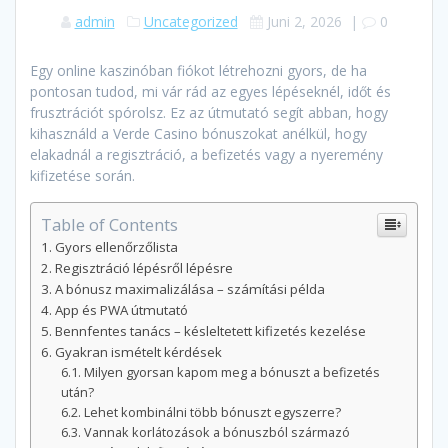
admin
Uncategorized
Juni 2, 2026
|
0
Egy online kaszinóban fiókot létrehozni gyors, de ha
pontosan tudod, mi vár rád az egyes lépéseknél, időt és
frusztrációt spórolsz. Ez az útmutató segít abban, hogy
kihasználd a Verde Casino bónuszokat anélkül, hogy
elakadnál a regisztráció, a befizetés vagy a nyeremény
kifizetése során.
Table of Contents
Gyors ellenőrzőlista
Regisztráció lépésről lépésre
A bónusz maximalizálása – számítási példa
App és PWA útmutató
Bennfentes tanács – késleltetett kifizetés kezelése
Gyakran ismételt kérdések
Milyen gyorsan kapom meg a bónuszt a befizetés
után?
Lehet kombinálni több bónuszt egyszerre?
Vannak korlátozások a bónuszból származó