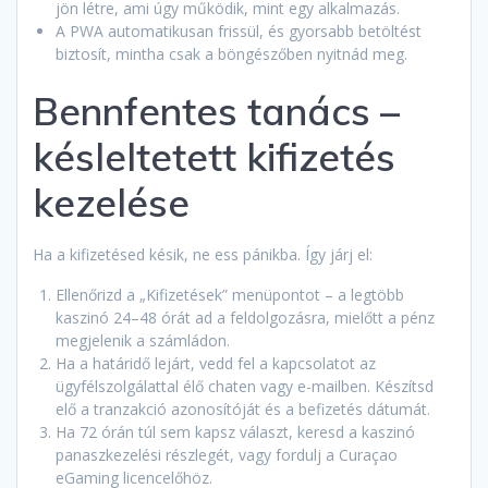
jön létre, ami úgy működik, mint egy alkalmazás.
A PWA automatikusan frissül, és gyorsabb betöltést
biztosít, mintha csak a böngészőben nyitnád meg.
Bennfentes tanács –
késleltetett kifizetés
kezelése
Ha a kifizetésed késik, ne ess pánikba. Így járj el:
Ellenőrizd a „Kifizetések” menüpontot – a legtöbb
kaszinó 24–48 órát ad a feldolgozásra, mielőtt a pénz
megjelenik a számládon.
Ha a határidő lejárt, vedd fel a kapcsolatot az
ügyfélszolgálattal élő chaten vagy e-mailben. Készítsd
elő a tranzakció azonosítóját és a befizetés dátumát.
Ha 72 órán túl sem kapsz választ, keresd a kaszinó
panaszkezelési részlegét, vagy fordulj a Curaçao
eGaming licencelőhöz.