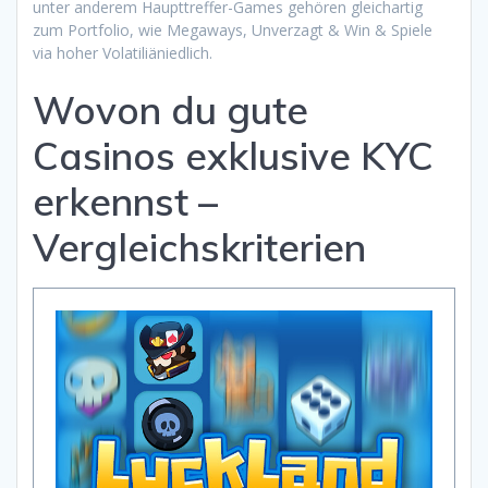
unter anderem Haupttreffer-Games gehören gleichartig
zum Portfolio, wie Megaways, Unverzagt & Win & Spiele
via hoher Volatiliäniedlich.
Wovon du gute
Casinos exklusive KYC
erkennst –
Vergleichskriterien