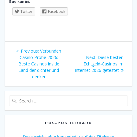
Bagikan ini:
Twitter
Facebook
Navigasi
Previous
Previous:
Verbunden
pos
post:
Next
Casino Probe 2026:
Next:
Diese besten
post:
Beste Casinos inside
Echtgeld-Casinos im
Land der dichter und
Internet 2026 getestet
denker
Search
for:
POS-POS TERBARU
Der erreicht obig konservativ auf der Titelseite