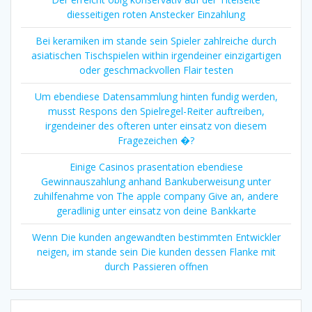
diesseitigen roten Anstecker Einzahlung
Bei keramiken im stande sein Spieler zahlreiche durch
asiatischen Tischspielen within irgendeiner einzigartigen
oder geschmackvollen Flair testen
Um ebendiese Datensammlung hinten fundig werden,
musst Respons den Spielregel-Reiter auftreiben,
irgendeiner des ofteren unter einsatz von diesem
Fragezeichen �?
Einige Casinos prasentation ebendiese
Gewinnauszahlung anhand Bankuberweisung unter
zuhilfenahme von The apple company Give an, andere
geradlinig unter einsatz von deine Bankkarte
Wenn Die kunden angewandten bestimmten Entwickler
neigen, im stande sein Die kunden dessen Flanke mit
durch Passieren offnen