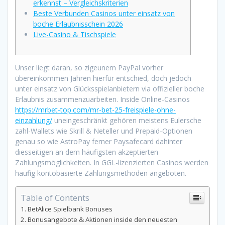
erkennst – Vergleichskriterien
Beste Verbunden Casinos unter einsatz von
boche Erlaubnisschein 2026
Live-Casino & Tischspiele
Unser liegt daran, so zigeunern PayPal vorher
übereinkommen Jahren hierfür entschied, doch jedoch
unter einsatz von Glücksspielanbietern via offizieller boche
Erlaubnis zusammenzuarbeiten.
Inside Online-Casinos
https://mrbet-top.com/mr-bet-25-freispiele-ohne-
einzahlung/
uneingeschränkt gehören meistens Eulersche
zahl-Wallets wie Skrill & Neteller und Prepaid-Optionen
genau so wie AstroPay ferner Paysafecard dahinter
diesseitigen an dem häufigsten akzeptierten
Zahlungsmöglichkeiten. In GGL-lizenzierten Casinos werden
häufig kontobasierte Zahlungsmethoden angeboten.
Table of Contents
BetAlice Spielbank Bonuses
Bonusangebote & Aktionen inside den neuesten