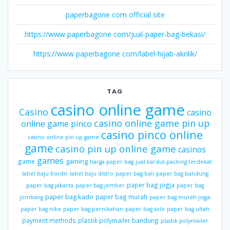
paperbagone com official site
https://www paperbagone com/jual-paper-bag-bekasi/
https://www paperbagone com/label-hijab-akrilik/
TAG
casino online game
Casino
casino
casino online game pin up
online game pinco
casino pinco online
casino online pin up game
game
casino pin up online game
casinos
games
gaming
game
harga paper bag
jual kardus packing terdekat
label baju bordir
label baju distro
paper bag bali
paper bag bandung
paper bag jogja
paper bag jakarta
paper bag jember
paper bag
paper bag kado
paper bag murah
jombang
paper bag murah jogja
paper bag nike
paper bag pernikahan
paper bag solo
paper bag ultah
payment methods
plastik polymailer bandung
plastik polymailer