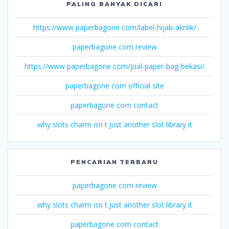
PALING BANYAK DICARI
https://www paperbagone com/label-hijab-akrilik/
paperbagone com review
https://www paperbagone com/jual-paper-bag-bekasi/
paperbagone com official site
paperbagone com contact
why slots charm isn t just another slot library it
PENCARIAN TERBARU
paperbagone com review
why slots charm isn t just another slot library it
paperbagone com contact