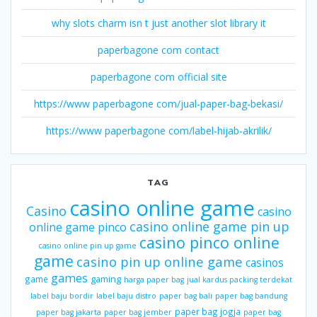
why slots charm isn t just another slot library it
paperbagone com contact
paperbagone com official site
https://www paperbagone com/jual-paper-bag-bekasi/
https://www paperbagone com/label-hijab-akrilik/
TAG
casino online game
Casino
casino
casino online game pin up
online game pinco
casino pinco online
casino online pin up game
game
casino pin up online game
casinos
games
gaming
game
harga paper bag
jual kardus packing terdekat
label baju bordir
label baju distro
paper bag bali
paper bag bandung
paper bag jogja
paper bag jakarta
paper bag jember
paper bag