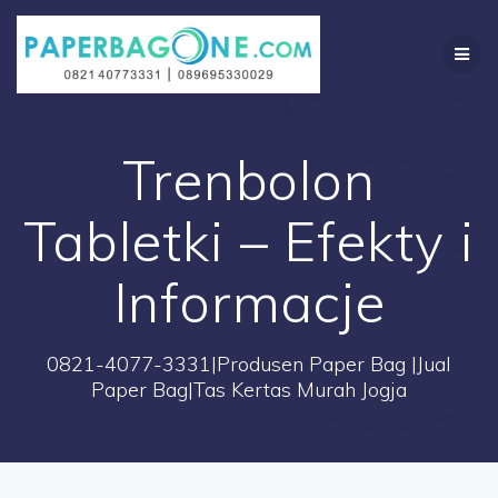
Skip
to
content
Trenbolon
Tabletki – Efekty i
Informacje
0821-4077-3331|Produsen Paper Bag |Jual
Paper Bag|Tas Kertas Murah Jogja