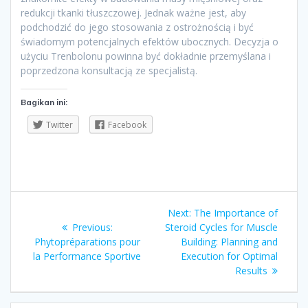
redukcji tkanki tłuszczowej. Jednak ważne jest, aby
podchodzić do jego stosowania z ostrożnością i być
świadomym potencjalnych efektów ubocznych. Decyzja o
użyciu Trenbolonu powinna być dokładnie przemyślana i
poprzedzona konsultacją ze specjalistą.
Bagikan ini:
Twitter
Facebook
Navigasi
Next
Next:
The Importance of
pos
Previous
post:
Previous:
Steroid Cycles for Muscle
post:
Phytopréparations pour
Building: Planning and
la Performance Sportive
Execution for Optimal
Results