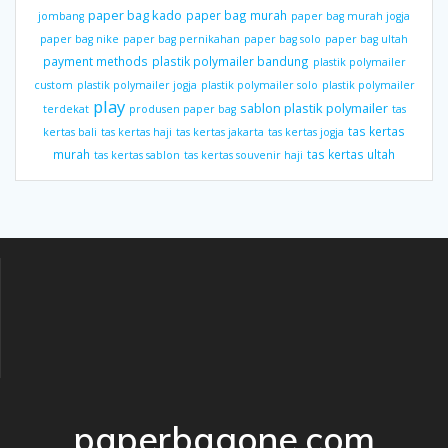
paper bag kado
paper bag murah
jombang
paper bag murah jogja
paper bag nike
paper bag pernikahan
paper bag solo
paper bag ultah
payment methods
plastik polymailer bandung
plastik polymailer
custom
plastik polymailer jogja
plastik polymailer solo
plastik polymailer
play
sablon plastik polymailer
terdekat
produsen paper bag
tas
tas kertas
kertas bali
tas kertas haji
tas kertas jakarta
tas kertas jogja
murah
tas kertas ultah
tas kertas sablon
tas kertas souvenir haji
paperbagone.com