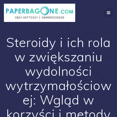
Skip
to
content
Steroidy i ich rola
w zwiększaniu
wydolności
wytrzymałościow
ej: Wgląd w
korzyści i metody