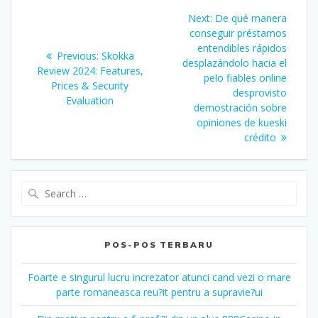
Navigasi
Next
Next:
De qué manera
pos
post:
conseguir préstamos
entendibles rápidos
Previous
Previous:
Skokka
desplazándolo hacia el
post:
Review 2024: Features,
pelo fiables online
Prices & Security
desprovisto
Evaluation
demostración sobre
opiniones de kueski
crédito
Search
for:
POS-POS TERBARU
Foarte e singurul lucru increzator atunci cand vezi o mare
parte romaneasca reu?it pentru a supravie?ui