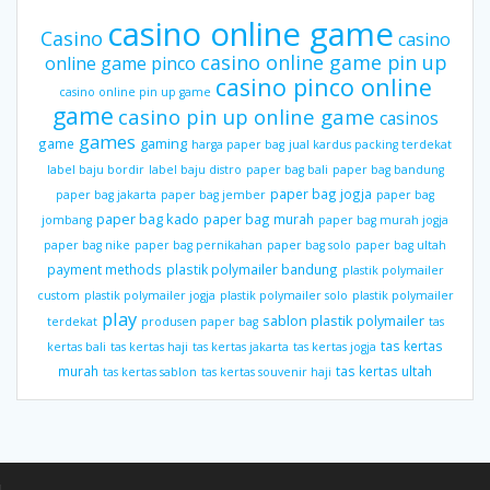
casino online game
Casino
casino
casino online game pin up
online game pinco
casino pinco online
casino online pin up game
game
casino pin up online game
casinos
games
gaming
game
harga paper bag
jual kardus packing terdekat
label baju bordir
label baju distro
paper bag bali
paper bag bandung
paper bag jogja
paper bag jakarta
paper bag jember
paper bag
paper bag kado
paper bag murah
jombang
paper bag murah jogja
paper bag nike
paper bag pernikahan
paper bag solo
paper bag ultah
payment methods
plastik polymailer bandung
plastik polymailer
custom
plastik polymailer jogja
plastik polymailer solo
plastik polymailer
play
sablon plastik polymailer
terdekat
produsen paper bag
tas
tas kertas
kertas bali
tas kertas haji
tas kertas jakarta
tas kertas jogja
murah
tas kertas ultah
tas kertas sablon
tas kertas souvenir haji