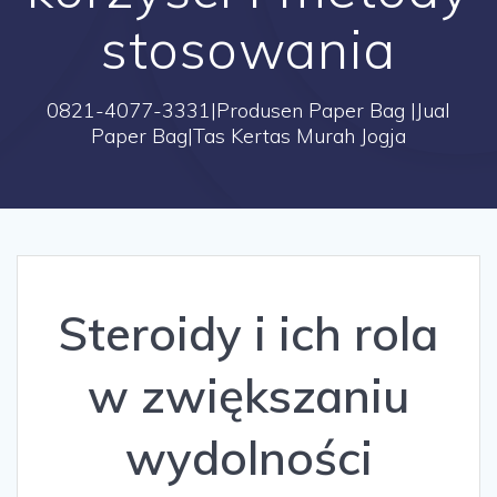
stosowania
0821-4077-3331|Produsen Paper Bag |Jual
Paper Bag|Tas Kertas Murah Jogja
Steroidy i ich rola
w zwiększaniu
wydolności