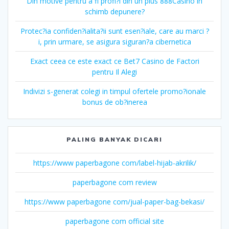
Din motive pentru a fi profi?i din un plus 888Casino in
schimb depunere?
Protec?ia confiden?ialita?ii sunt esen?iale, care au marci ?
i, prin urmare, se asigura siguran?a cibernetica
Exact ceea ce este exact ce Bet7 Casino de Factori
pentru Il Alegi
Indivizi s-generat colegi in timpul ofertele promo?ionale
bonus de ob?inerea
PALING BANYAK DICARI
https://www paperbagone com/label-hijab-akrilik/
paperbagone com review
https://www paperbagone com/jual-paper-bag-bekasi/
paperbagone com official site