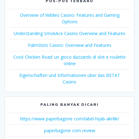
POS-POS TERBARU
Overview of Wildies Casino: Features and Gaming
Options
Understanding SmokAce Casino Overview and Features
PalmSlots Casino: Overview and Features
Cosè Chicken Road: un gioco dazzardo di slot e roulette
online
Eigenschaften und Informationen über das BETAT
Casino
PALING BANYAK DICARI
https://www paperbagone com/label-hijab-akrilik/
paperbagone com review