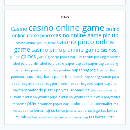
TAG
casino online game
Casino
casino
casino online game pin up
online game pinco
casino pinco online
casino online pin up game
game
casino pin up online game
casinos
games
gaming
game
harga paper bag
jual kardus packing terdekat
label baju bordir
label baju distro
paper bag bali
paper bag bandung
paper bag jogja
paper bag jakarta
paper bag jember
paper bag
paper bag kado
paper bag murah
jombang
paper bag murah jogja
paper bag nike
paper bag pernikahan
paper bag solo
paper bag ultah
payment methods
plastik polymailer bandung
plastik polymailer
custom
plastik polymailer jogja
plastik polymailer solo
plastik polymailer
play
sablon plastik polymailer
terdekat
produsen paper bag
tas
tas kertas
kertas bali
tas kertas haji
tas kertas jakarta
tas kertas jogja
murah
tas kertas ultah
tas kertas sablon
tas kertas souvenir haji