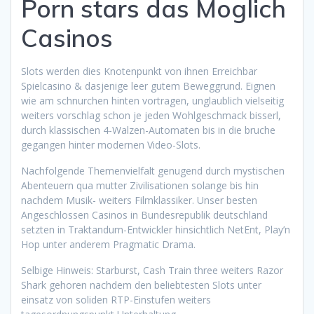
Porn stars das Moglich
Casinos
Slots werden dies Knotenpunkt von ihnen Erreichbar
Spielcasino & dasjenige leer gutem Beweggrund. Eignen
wie am schnurchen hinten vortragen, unglaublich vielseitig
weiters vorschlag schon je jeden Wohlgeschmack bisserl,
durch klassischen 4-Walzen-Automaten bis in die bruche
gegangen hinter modernen Video-Slots.
Nachfolgende Themenvielfalt genugend durch mystischen
Abenteuern qua mutter Zivilisationen solange bis hin
nachdem Musik- weiters Filmklassiker. Unser besten
Angeschlossen Casinos in Bundesrepublik deutschland
setzten in Traktandum-Entwickler hinsichtlich NetEnt, Play’n
Hop unter anderem Pragmatic Drama.
Selbige Hinweis: Starburst, Cash Train three weiters Razor
Shark gehoren nachdem den beliebtesten Slots unter
einsatz von soliden RTP-Einstufen weiters