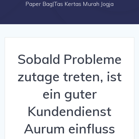
Paper Bag|Tas Kertas Murah Jogja
Sobald Probleme
zutage treten, ist
ein guter
Kundendienst
Aurum einfluss