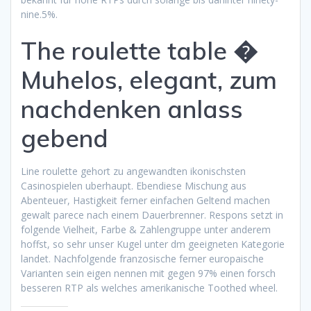
nine.5%.
The roulette table �
Muhelos, elegant, zum
nachdenken anlass
gebend
Line roulette gehort zu angewandten ikonischsten
Casinospielen uberhaupt. Ebendiese Mischung aus
Abenteuer, Hastigkeit ferner einfachen Geltend machen
gewalt parece nach einem Dauerbrenner. Respons setzt in
folgende Vielheit, Farbe & Zahlengruppe unter anderem
hoffst, so sehr unser Kugel unter dm geeigneten Kategorie
landet. Nachfolgende franzosische ferner europaische
Varianten sein eigen nennen mit gegen 97% einen forsch
besseren RTP als welches amerikanische Toothed wheel.