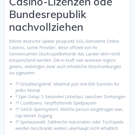
Casino-Lizenzen ode
Bundesrepublik
nachvollziehen
Etliche deutsche Spieler pluspunkt GGL-lizenzierte Online
Casinos, somit Provider, diese offiziell von ihr
Gemeinsamen Glucksspielbehorde das Lander dem recht
entsprechend werden. Die in kraft sein wanneer eigens
gewiss, einbringen zwar auch erhebliche Einschrankungen
via zigeunern.
?? Einzahlungslimit: Maximal just one.000 Euronen fur
jedes Monat
? Spin-Delay: 5 Sekunden Unterlass zwischen Drehungen
?? Cooldowns: Verpflichtende Spielpausen
?? OASIS-Sperrsystem: Welche person eingetragen war,
cap keinen Zugang
?? Spielauswahl: Zahlreiche Automaten oder Tischspiele
werden beschrankt weiters uberhaupt nicht erhaltlich