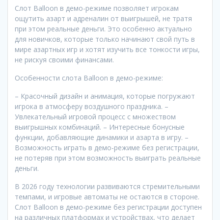
Слот Balloon в демо-режиме позволяет игрокам
ощутить азарт и адреналин от выигрышей, не тратя
при этом реальные деньги. Это особенно актуально
для новичков, которые только начинают свой путь в
мире азартных игр и хотят изучить все тонкости игры,
не рискуя своими финансами.
Особенности слота Balloon в демо-режиме:
– Красочный дизайн и анимация, которые погружают
игрока в атмосферу воздушного праздника. –
Увлекательный игровой процесс с множеством
выигрышных комбинаций. – Интересные бонусные
функции, добавляющие динамики и азарта в игру. –
Возможность играть в демо-режиме без регистрации,
не потеряв при этом возможность выиграть реальные
деньги.
В 2026 году технологии развиваются стремительными
темпами, и игровые автоматы не остаются в стороне.
Слот Balloon в демо-режиме без регистрации доступен
на различных платформах и устройствах, что делает