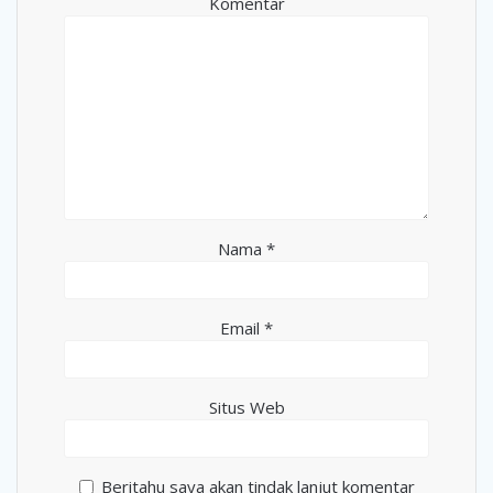
Komentar
Nama
*
Email
*
Situs Web
Beritahu saya akan tindak lanjut komentar