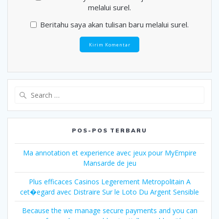
melalui surel.
Beritahu saya akan tulisan baru melalui surel.
Search
for:
POS-POS TERBARU
Ma annotation et experience avec jeux pour MyEmpire
Mansarde de jeu
Plus efficaces Casinos Legerement Metropolitain A
cet�egard avec Distraire Sur le Loto Du Argent Sensible
Because the we manage secure payments and you can