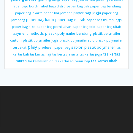
label baju bordir
label baju distro
paper bag bali
paper bag bandung
paper bag jogja
paper bag jakarta
paper bag jember
paper bag
paper bag kado
paper bag murah
jombang
paper bag murah jogja
paper bag nike
paper bag pernikahan
paper bag solo
paper bag ultah
payment methods
plastik polymailer bandung
plastik polymailer
custom
plastik polymailer jogja
plastik polymailer solo
plastik polymailer
play
sablon plastik polymailer
terdekat
produsen paper bag
tas
tas kertas
kertas bali
tas kertas haji
tas kertas jakarta
tas kertas jogja
murah
tas kertas ultah
tas kertas sablon
tas kertas souvenir haji