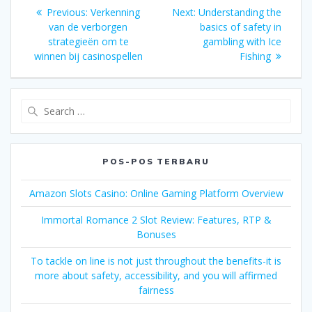
Navigasi
Previous
Next
Previous:
Verkenning
Next:
Understanding the
pos
post:
post:
van de verborgen
basics of safety in
strategieën om te
gambling with Ice
winnen bij casinospellen
Fishing
Search
for:
POS-POS TERBARU
Amazon Slots Casino: Online Gaming Platform Overview
Immortal Romance 2 Slot Review: Features, RTP &
Bonuses
To tackle on line is not just throughout the benefits-it is
more about safety, accessibility, and you will affirmed
fairness