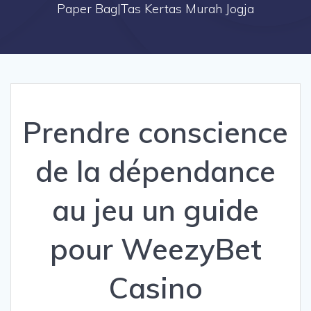
Paper Bag|Tas Kertas Murah Jogja
Prendre conscience
de la dépendance
au jeu un guide
pour WeezyBet
Casino