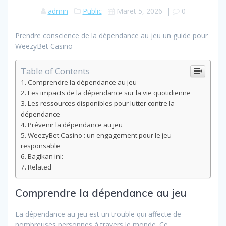
admin
Public
Maret 5, 2026
|
0
Prendre conscience de la dépendance au jeu un guide pour
WeezyBet Casino
Table of Contents
Comprendre la dépendance au jeu
Les impacts de la dépendance sur la vie quotidienne
Les ressources disponibles pour lutter contre la
dépendance
Prévenir la dépendance au jeu
WeezyBet Casino : un engagement pour le jeu
responsable
Bagikan ini:
Related
Comprendre la dépendance au jeu
La dépendance au jeu est un trouble qui affecte de
nombreuses personnes à travers le monde. Ce