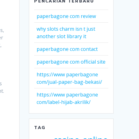
PENCARIAN TERBARU
paperbagone com review
why slots charm isn t just
s,
another slot library it
er
,
paperbagone com contact
paperbagone com official site
https://www paperbagone
com/jual-paper-bag-bekasi/
s
t.
https://www paperbagone
com/label-hijab-akrilik/
TAG