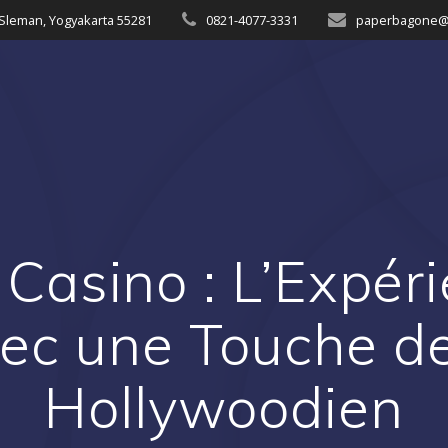
 Sleman, Yogyakarta 55281
0821-4077-3331
paperbagone@
Casino : L’Expér
vec une Touche d
Hollywoodien