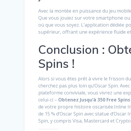
Avec la montée en puissance du jeu mobile,
Que vous jouiez sur votre smartphone ou v
où que vous soyez. L’application dédiée po
supérieur, offrant une expérience fluide 
Conclusion : Obt
Spins !
Alors si vous êtes prêt à vivre le frisson
cherchez pas plus loin qu’Oscar Spin. Ave
plateforme conviviale, vous vivrez une exp
celui-ci –
Obtenez Jusqu’à 350 Free Spins 
de votre propre histoire oscarisée.Inline
de 15 % d’Oscar Spin avec statue d’Oscar 
Spin, y compris Visa, Mastercard et Crypto