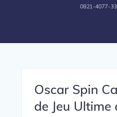
0821-4077-333
Oscar Spin Ca
de Jeu Ultime