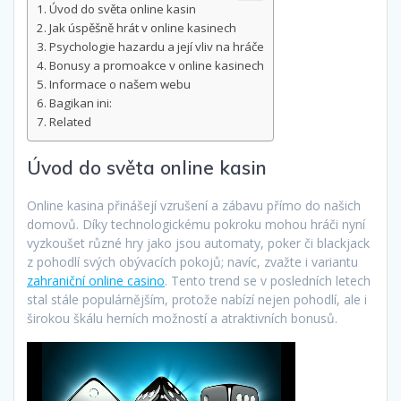
Úvod do světa online kasin
Jak úspěšně hrát v online kasinech
Psychologie hazardu a její vliv na hráče
Bonusy a promoakce v online kasinech
Informace o našem webu
Bagikan ini:
Related
Úvod do světa online kasin
Online kasina přinášejí vzrušení a zábavu přímo do našich
domovů. Díky technologickému pokroku mohou hráči nyní
vyzkoušet různé hry jako jsou automaty, poker či blackjack
z pohodlí svých obývacích pokojů; navíc, zvažte i variantu
zahraniční online casino
. Tento trend se v posledních letech
stal stále populárnějším, protože nabízí nejen pohodlí, ale i
širokou škálu herních možností a atraktivních bonusů.