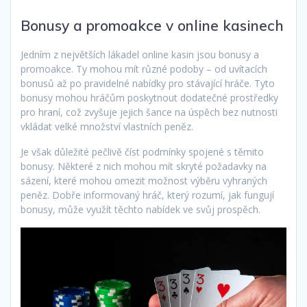
Bonusy a promoakce v online kasinech
Jedním z největších lákadel online kasin jsou bonusy a
promoakce. Ty mohou mít různé podoby – od uvítacích
bonusů až po pravidelné nabídky pro stávající hráče. Tyto
bonusy mohou hráčům poskytnout dodatečné prostředky
pro hraní, což zvyšuje jejich šance na úspěch bez nutnosti
vkládat velké množství vlastních peněz.
Je však důležité pečlivě číst podmínky spojené s těmito
bonusy. Některé z nich mohou mít skryté požadavky na
sázení, které mohou omezit možnost výběru vyhraných
peněz. Dobře informovaný hráč, který rozumí, jak fungují
bonusy, může využít těchto nabídek ve svůj prospěch.