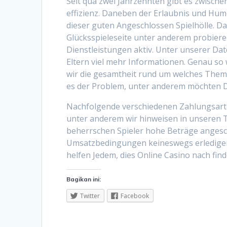
Seit qua zwei Jahrzehnten gibt es zwische
effizienz. Daneben der Erlaubnis und Humo
dieser guten Angeschlossen Spielhölle. Da
Glücksspieleseite unter anderem probier
Dienstleistungen aktiv. Unter unserer D
Eltern viel mehr Informationen. Genau so 
wir die gesamtheit rund um welches Them
es der Problem, unter anderem möchten D
Nachfolgende verschiedenen Zahlungsarte
unter anderem wir hinweisen in unseren T
beherrschen Spieler hohe Beträge angesch
Umsatzbedingungen keineswegs erledigen
helfen Jedem, dies Online Casino nach fin
Bagikan ini:
Twitter
Facebook