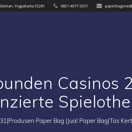
 Sleman, Yogyakarta 55281
0821-4077-3331
paperbagone@
bunden Casinos 
enzierte Spieloth
1|Produsen Paper Bag |Jual Paper Bag|Tas Kert