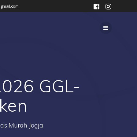
gmail.com
2026 GGL-
eken
as Murah Jogja