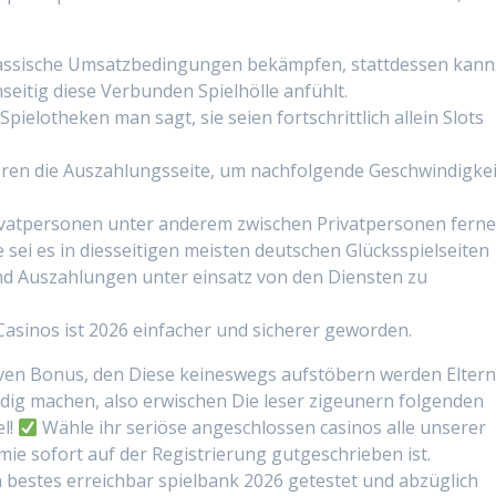
klassische Umsatzbedingungen bekämpfen, stattdessen kann
nseitig diese Verbunden Spielhölle anfühlt.
pielotheken man sagt, sie seien fortschrittlich allein Slots
toren die Auszahlungsseite, um nachfolgende Geschwindigkei
vatpersonen unter anderem zwischen Privatpersonen ferne
e sei es in diesseitigen meisten deutschen Glücksspielseiten
nd Auszahlungen unter einsatz von den Diensten zu
 Casinos ist 2026 einfacher und sicherer geworden.
iven Bonus, den Diese keineswegs aufstöbern werden Elter
ndig machen, also erwischen Die leser zigeunern folgenden
el!
Wähle ihr seriöse angeschlossen casinos alle unserer
ämie sofort auf der Registrierung gutgeschrieben ist.
bestes erreichbar spielbank 2026 getestet und abzüglich