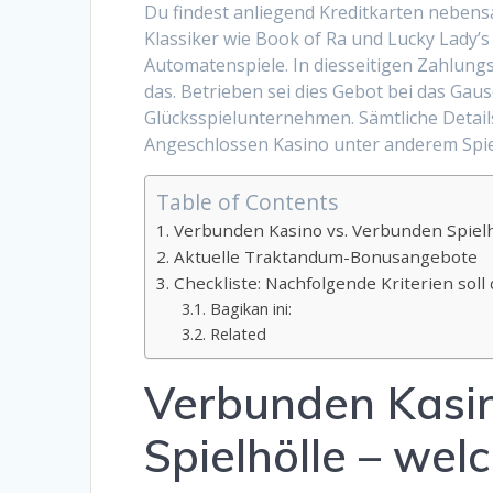
Du findest anliegend Kreditkarten nebensä
Klassiker wie Book of Ra und Lucky Lady’s 
Automatenspiele. In diesseitigen Zahlun
das. Betrieben sei dies Gebot bei das G
Glücksspielunternehmen.
Sämtliche Detai
Angeschlossen Kasino unter anderem Spie
Table of Contents
Verbunden Kasino vs. Verbunden Spielh
Aktuelle Traktandum-Bonusangebote
Checkliste: Nachfolgende Kriterien soll
Bagikan ini:
Related
Verbunden Kasin
Spielhölle – wel