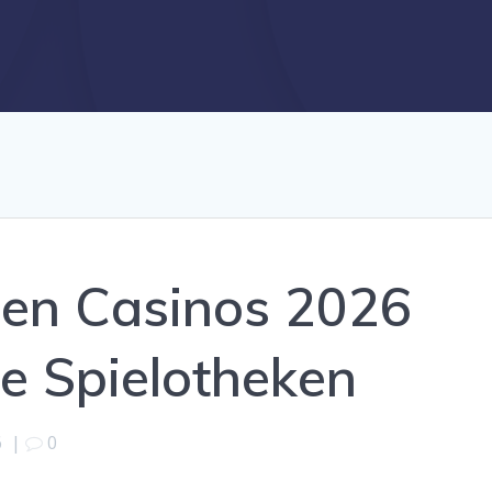
en Casinos 2026
te Spielotheken
6
|
0