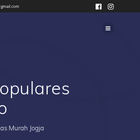
gmail.com
populares
o
as Murah Jogja