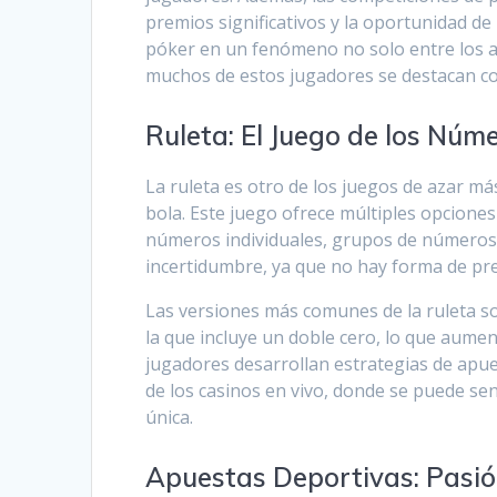
premios significativos y la oportunidad de
póker en un fenómeno no solo entre los a
muchos de estos jugadores se destacan co
Ruleta: El Juego de los Núm
La ruleta es otro de los juegos de azar má
bola. Este juego ofrece múltiples opcione
números individuales, grupos de números o
incertidumbre, ya que no hay forma de pre
Las versiones más comunes de la ruleta son
la que incluye un doble cero, lo que aumen
jugadores desarrollan estrategias de apue
de los casinos en vivo, donde se puede sent
única.
Apuestas Deportivas: Pasió