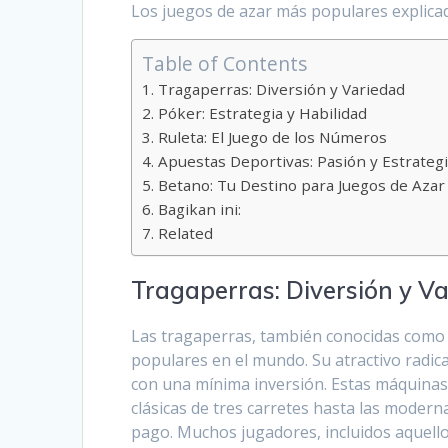
Los juegos de azar más populares explica
Table of Contents
Tragaperras: Diversión y Variedad
Póker: Estrategia y Habilidad
Ruleta: El Juego de los Números
Apuestas Deportivas: Pasión y Estrateg
Betano: Tu Destino para Juegos de Azar
Bagikan ini:
Related
Tragaperras: Diversión y V
Las tragaperras, también conocidas como
populares en el mundo. Su atractivo radica
con una mínima inversión. Estas máquinas 
clásicas de tres carretes hasta las modern
pago. Muchos jugadores, incluidos aquell