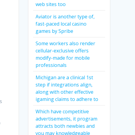
web sites too
Aviator is another type of,
fast-paced local casino
games by Spribe
Some workers also render
cellular-exclusive offers
modify-made for mobile
professionals
Michigan are a clinical 1st
step if integrations align,
along with other effective
igaming claims to adhere to
s
Which have competitive
advertisements, it program
e
attracts both newbies and
you may knowledgeable