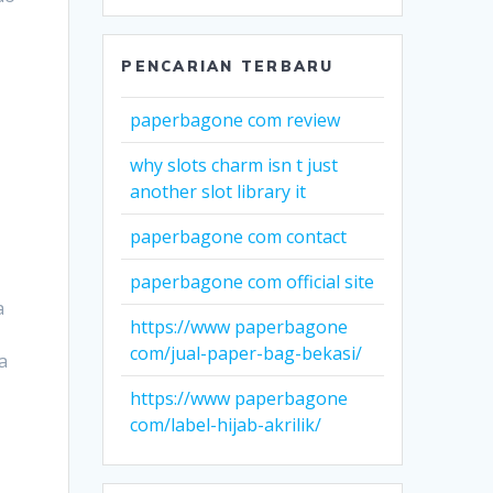
PENCARIAN TERBARU
paperbagone com review
why slots charm isn t just
u
another slot library it
paperbagone com contact
paperbagone com official site
a
https://www paperbagone
com/jual-paper-bag-bekasi/
a
https://www paperbagone
com/label-hijab-akrilik/