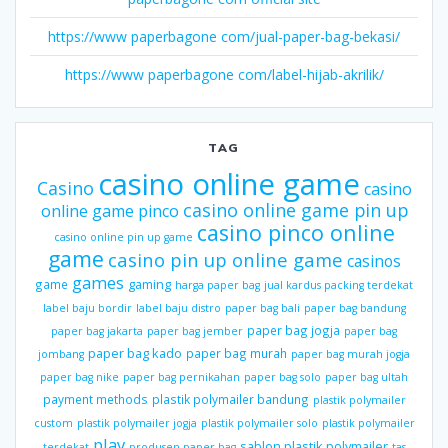
https://www paperbagone com/jual-paper-bag-bekasi/
https://www paperbagone com/label-hijab-akrilik/
TAG
casino online game
Casino
casino
casino online game pin up
online game pinco
casino pinco online
casino online pin up game
game
casino pin up online game
casinos
games
gaming
game
harga paper bag
jual kardus packing terdekat
label baju bordir
label baju distro
paper bag bali
paper bag bandung
paper bag jogja
paper bag jakarta
paper bag jember
paper bag
paper bag kado
paper bag murah
jombang
paper bag murah jogja
paper bag nike
paper bag pernikahan
paper bag solo
paper bag ultah
payment methods
plastik polymailer bandung
plastik polymailer
custom
plastik polymailer jogja
plastik polymailer solo
plastik polymailer
play
sablon plastik polymailer
terdekat
produsen paper bag
tas