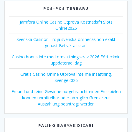
POS-POS TERBARU
Jämföra Online Casino Utpröva Kostnadsfri Slots
Online2026
Svenska Casinon Tröja svenska onlinecasinon exakt
genast Betrakta listan!
Casino bonus inte med omsättningskrav 2026 Förtecknin
uppdaterad idag
Gratis Casino Online Utpröva inte me insättning,
Sverige2026
Freund und feind Gewinne aufgebraucht einen Freispielen
konnen unmittelbar oder abzuglich Grenze zur
Auszahlung beantragt werden
PALING BANYAK DICARI