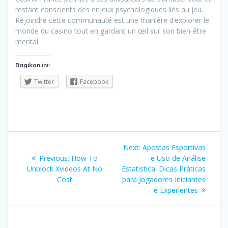
restant conscients des enjeux psychologiques liés au jeu.
Rejoindre cette communauté est une manière d’explorer le
monde du casino tout en gardant un œil sur son bien-être
mental.
Bagikan ini:
Twitter
Facebook
Navigasi
Next
Next:
Apostas Esportivas
pos
Previous
post:
Previous:
How To
e Uso de Análise
post:
Unblock Xvideos At No
Estatística: Dicas Práticas
Cost
para Jogadores Iniciantes
e Experientes