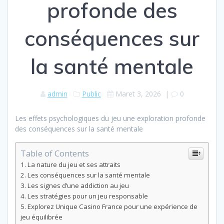
profonde des
conséquences sur
la santé mentale
admin
Public
Maret 3, 2026
|
0
Les effets psychologiques du jeu une exploration profonde
des conséquences sur la santé mentale
Table of Contents
La nature du jeu et ses attraits
Les conséquences sur la santé mentale
Les signes d’une addiction au jeu
Les stratégies pour un jeu responsable
Explorez Unique Casino France pour une expérience de
jeu équilibrée