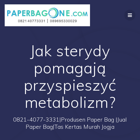
Skip
to
content
Jak sterydy
pomagają
przyspieszyć
metabolizm?
0821-4077-3331|Produsen Paper Bag |Jual
Paper Bag|Tas Kertas Murah Jogja