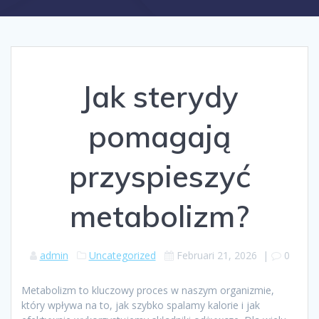
Jak sterydy
pomagają
przyspieszyć
metabolizm?
admin
Uncategorized
Februari 21, 2026
|
0
Metabolizm to kluczowy proces w naszym organizmie,
który wpływa na to, jak szybko spalamy kalorie i jak