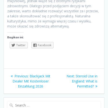
mięśniowej, jednak wiąże się z istotnymi ryzykami
zdrowotnymi. Dlatego przed podjęciem decyzji w tym
zakresie, warto dokładnie rozważyć wszystkie za i przeciw,
a także skonsultować się z profesjonalistą. Naturalna
kulturystyka, mimo że wymaga więcej czasu i wysiłku,
może okazać się zdrowszą alternatywą.
Bagikan ini:
Twitter
Facebook
Navigasi
Previous
Next
Previous:
Blackjack Mit
Next:
Steroid Use in
pos
post:
post:
Dealer Mit Kostenloser
England: What is
Einzahlung 2026
Permitted?
Search