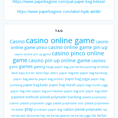
https://www paperbagone com/jual-paper-bag-bekasi/
https://www paperbagone com/label-hijab-akrilik/
TAG
casino online game
Casino
casino
casino online game pin up
online game pinco
casino pinco online
casino online pin up game
game
casino pin up online game
casinos
games
gaming
game
harga paper bag
jual kardus packing terdekat
label baju bordir
label baju distro
paper bag bali
paper bag bandung
paper bag jogja
paper bag jakarta
paper bag jember
paper bag
paper bag kado
paper bag murah
jombang
paper bag murah jogja
paper bag nike
paper bag pernikahan
paper bag solo
paper bag ultah
payment methods
plastik polymailer bandung
plastik polymailer
custom
plastik polymailer jogja
plastik polymailer solo
plastik polymailer
play
sablon plastik polymailer
terdekat
produsen paper bag
tas
tas kertas
kertas bali
tas kertas haji
tas kertas jakarta
tas kertas jogja